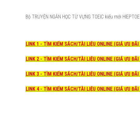
Bộ TRUYỆN NGẮN HỌC TỪ VỰNG TOEIC kiểu mới HIEPTOEIC
LINK 1 - TÌM KIẾM SÁCH/TÀI LIỆU ONLINE (GIÁ ƯU ĐÃ
LINK 2 - TÌM KIẾM SÁCH/TÀI LIỆU ONLINE (GIÁ ƯU ĐÃ
LINK 3 - TÌM KIẾM SÁCH/TÀI LIỆU ONLINE (GIÁ ƯU ĐÃ
LINK 4 - TÌM KIẾM SÁCH/TÀI LIỆU ONLINE (GIÁ ƯU ĐÃ