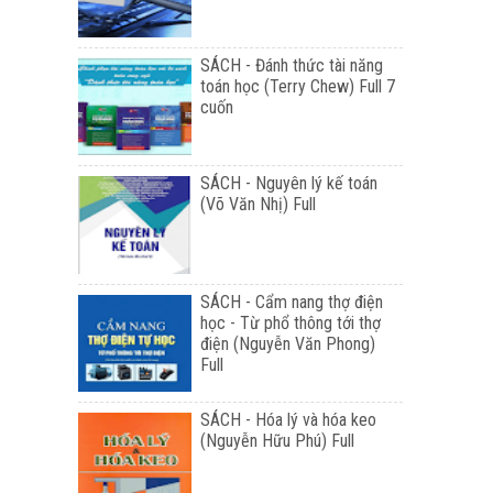
SÁCH - Đánh thức tài năng
toán học (Terry Chew) Full 7
cuốn
SÁCH - Nguyên lý kế toán
(Võ Văn Nhị) Full
SÁCH - Cẩm nang thợ điện
học - Từ phổ thông tới thợ
điện (Nguyễn Văn Phong)
Full
SÁCH - Hóa lý và hóa keo
(Nguyễn Hữu Phú) Full