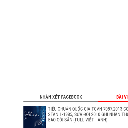
NHẬN XÉT FACEBOOK
BÀI V
TIÊU CHUẨN QUỐC GIA TCVN 7087:2013 C
STAN 1-1985, SỬA ĐỔI 2010 GHI NHÃN T
BAO GÓI SẴN (FULL VIỆT - ANH)