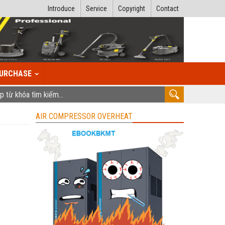
Introduce
Service
Copyright
Contact
URCHASE
AIR COMPRESSOR OVERHEAT