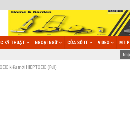
C KỸ THUẬT
NGOẠI NGỮ
CỬA SỔ IT
VIDEO
MT P
C kiểu mới HIEPTOEIC (Full)