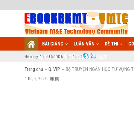
BÀI GIẢNG
LUẬN VĂN
ĐỀ THI
GÓ
Hôm nay:
T5,
6
/
08
/
2026
02
:
46:53
HỖ TRỢ TÀI LIỆU VÀ TƯ VẤN KỸ THUẬT
Trang chủ
Q. VIP
Bộ TRUYỆN NGẮN HỌC TỪ VỰNG TOEI
1 thg 6, 2026
|
00:00