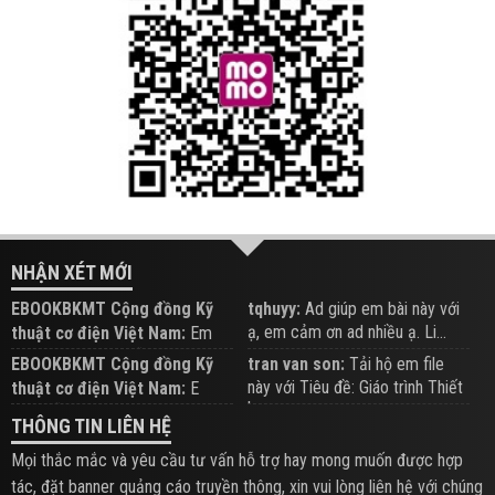
NHẬN XÉT MỚI
EBOOKBKMT Cộng đồng Kỹ
tqhuyy:
Ad giúp em bài này với
ạ, em cảm ơn ad nhiều ạ. Li...
thuật cơ điện Việt Nam:
Em
đăng trên Group hỗ trợ nhé
EBOOKBKMT Cộng đồng Kỹ
tran van son:
Tải hộ em file
này với Tiêu đề: Giáo trình Thiết
thuật cơ điện Việt Nam:
E
b...
xem hỗ trợ trên Group
THÔNG TIN LIÊN HỆ
Mọi thắc mắc và yêu cầu tư vấn hỗ trợ hay mong muốn được hợp
tác, đặt banner quảng cáo truyền thông, xin vui lòng liên hệ với chúng