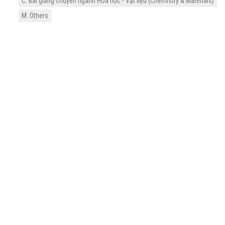
C. Bài giảng chuyên ngành Hóa học - Vật liệu (Chemistry & Materials)
M. Others