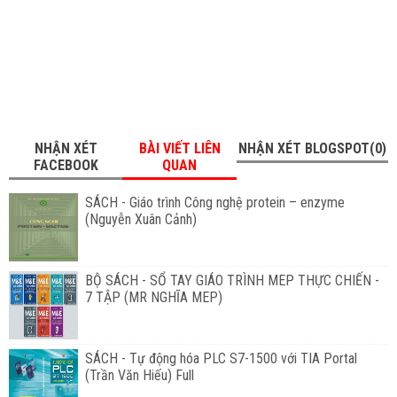
NHẬN XÉT
BÀI VIẾT LIÊN
NHẬN XÉT BLOGSPOT(0)
FACEBOOK
QUAN
SÁCH - Giáo trình Công nghệ protein – enzyme
(Nguyễn Xuân Cảnh)
BỘ SÁCH - SỔ TAY GIÁO TRÌNH MEP THỰC CHIẾN -
7 TẬP (MR NGHĨA MEP)
SÁCH - Tự động hóa PLC S7-1500 với TIA Portal
(Trần Văn Hiếu) Full