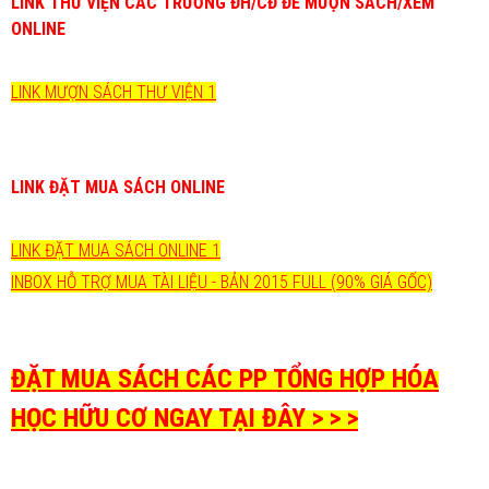
LINK THƯ VIỆN CÁC TRƯỜNG ĐH/CĐ ĐỂ MƯỢN SÁCH/XEM
ONLINE
LINK MƯỢN SÁCH THƯ VIỆN 1
LINK ĐẶT MUA SÁCH ONLINE
LINK ĐẶT MUA SÁCH ONLINE 1
INBOX HỖ TRỢ MUA TÀI LIỆU - BẢN 2015 FULL (90% GIÁ GỐC)
ĐẶT MUA SÁCH CÁC PP TỔNG HỢP HÓA
HỌC HỮU CƠ NGAY TẠI ĐÂY > > >