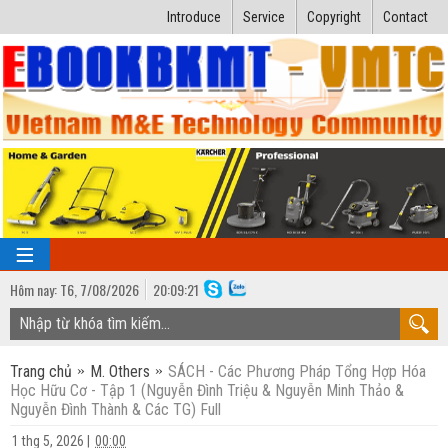
Introduce
Service
Copyright
Contact
Hôm nay:
T6,
7
/
08
/
2026
20
:
09:22
TRANG CHỦ
Trang chủ
M. Others
SÁCH - Các Phương Pháp Tổng Hợp Hóa
Bài giảng kỹ thuật
Học Hữu Cơ - Tập 1 (Nguyễn Đình Triệu & Nguyễn Minh Thảo &
Nguyễn Đình Thành & Các TG) Full
Ngành Nhiệt lạnh
Luận văn kỹ thuật
1 thg 5, 2026
|
00:00