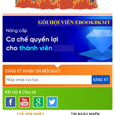
ĐĂNG KÝ NHẬN TIN MỚI NHẤT
Kết nối & Chia sẻ:
TOP XEM NHIỀU
TIN NGẪU NHIÊN