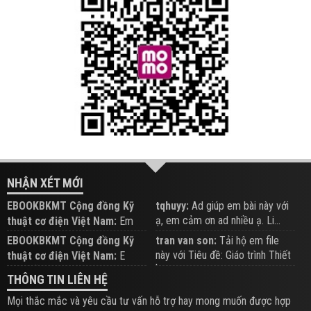
NHẬN XÉT MỚI
EBOOKBKMT Cộng đồng Kỹ
tqhuyy:
Ad giúp em bài này với
ạ, em cảm ơn ad nhiều ạ. Li...
thuật cơ điện Việt Nam:
Em
đăng trên Group hỗ trợ nhé
EBOOKBKMT Cộng đồng Kỹ
tran van son:
Tải hộ em file
này với Tiêu đề: Giáo trình Thiết
thuật cơ điện Việt Nam:
E
b...
xem hỗ trợ trên Group
THÔNG TIN LIÊN HỆ
Mọi thắc mắc và yêu cầu tư vấn hỗ trợ hay mong muốn được hợp