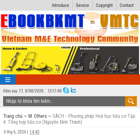
Introduce
Service
Copyright
Contact
Hôm nay:
T7,
8
/
08
/
2026
13
:
17:49
TRANG CHỦ
Trang chủ
M. Others
SÁCH - Phương pháp Hoá học hữu cơ Tập
Bài giảng kỹ thuật
4: Tổng hợp hữu cơ (Nguyễn Đình Thành)
Ngành Nhiệt lạnh
Luận văn kỹ thuật
5 thg 6, 2026
|
14:43