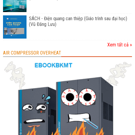
SÁCH - Điện quang can thiệp (Giáo trình sau đại học)
(Vũ Đăng Lưu)
Xem tất cả »
AIR COMPRESSOR OVERHEAT