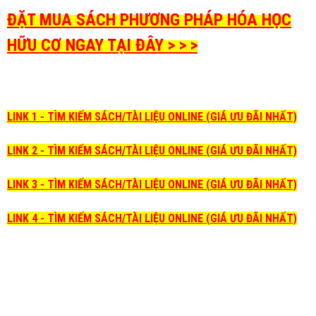
ĐẶT MUA SÁCH PHƯƠNG PHÁP HÓA HỌC
HỮU CƠ NGAY TẠI ĐÂY > > >
LINK 1 - TÌM KIẾM SÁCH/TÀI LIỆU ONLINE (GIÁ ƯU ĐÃI NHẤT)
LINK 2 - TÌM KIẾM SÁCH/TÀI LIỆU ONLINE (GIÁ ƯU ĐÃI NHẤT)
LINK 3 - TÌM KIẾM SÁCH/TÀI LIỆU ONLINE (GIÁ ƯU ĐÃI NHẤT)
LINK 4 - TÌM KIẾM SÁCH/TÀI LIỆU ONLINE (GIÁ ƯU ĐÃI NHẤT)