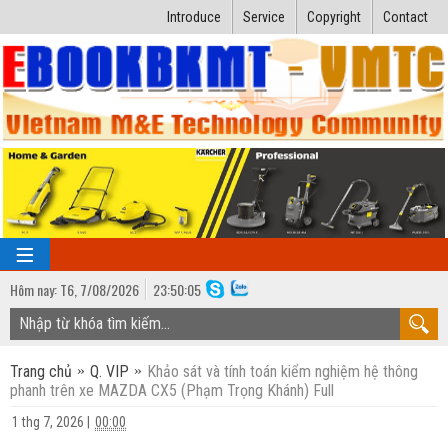
Introduce
Service
Copyright
Contact
Hôm nay:
T6,
7
/
08
/
2026
23
:
50:06
TRANG CHỦ
Trang chủ
Q. VIP
Khảo sát và tính toán kiểm nghiệm hệ thông
Bài giảng kỹ thuật
phanh trên xe MAZDA CX5 (Phạm Trọng Khánh) Full
Ngành Nhiệt lạnh
Luận văn kỹ thuật
1 thg 7, 2026
|
00:00