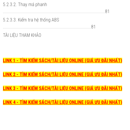
5.2.3.2. Thay má phanh
........................................................................................81
5.2.3.3. Kiểm tra hệ thống ABS
............................................................................81
TÀI LIỆU THAM KHẢO
LINK 1 - TÌM KIẾM SÁCH/TÀI LIỆU ONLINE (GIÁ ƯU ĐÃI NHẤT)
LINK 2 - TÌM KIẾM SÁCH/TÀI LIỆU ONLINE (GIÁ ƯU ĐÃI NHẤT)
LINK 3 - TÌM KIẾM SÁCH/TÀI LIỆU ONLINE (GIÁ ƯU ĐÃI NHẤT)
LINK 4 - TÌM KIẾM SÁCH/TÀI LIỆU ONLINE (GIÁ ƯU ĐÃI NHẤT)