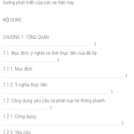
hướng phát triển của các xe hiện nay.
NỘI DUNG:
CHƯƠNG 1. TỔNG QUAN
........................................................................... 1
1.1. Mục đích, ý nghĩa và tính thực tiễn của đề tài
............................................ 1
1.1.1. Mục đích
..................................................................................................... 1
1.1.2. Ý nghĩa thực tiễn
......................................................................................... 1
1.2. Công dụng, yêu cầu và phân loại hệ thống phanh
...................................... 1
1.2.1. Công dụng
.................................................................................................. 1
1.2.2. Yêu cầu