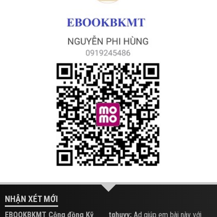
NHẬN XÉT MỚI
EBOOKBKMT Cộng đồng Kỹ
tqhuyy:
Ad giúp em bài này với