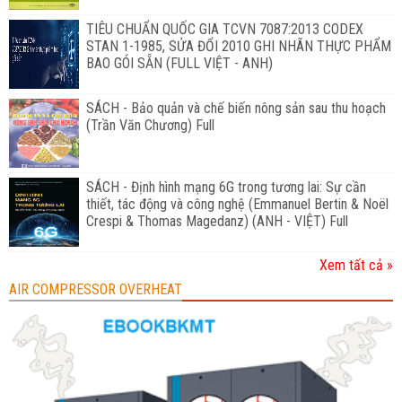
TIÊU CHUẨN QUỐC GIA TCVN 7087:2013 CODEX
STAN 1-1985, SỬA ĐỔI 2010 GHI NHÃN THỰC PHẨM
BAO GÓI SẴN (FULL VIỆT - ANH)
SÁCH - Bảo quản và chế biến nông sản sau thu hoạch
(Trần Văn Chương) Full
SÁCH - Định hình mạng 6G trong tương lai: Sự cần
thiết, tác động và công nghệ (Emmanuel Bertin & Noël
Crespi & Thomas Magedanz) (ANH - VIỆT) Full
Xem tất cả »
AIR COMPRESSOR OVERHEAT