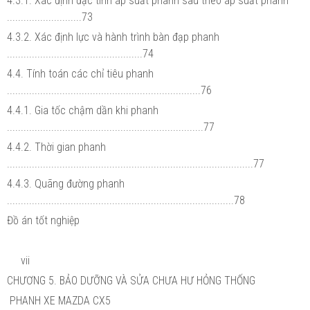
4.3.1. Xác định đặc tính áp suất phanh sau theo áp suất phanh
...........................73
4.3.2. Xác định lực và hành trình bàn đạp phanh
.................................................74
4.4. Tính toán các chỉ tiêu phanh
......................................................................76
4.4.1. Gia tốc chậm dần khi phanh
.......................................................................77
4.4.2. Thời gian phanh
.........................................................................................77
4.4.3. Quãng đường phanh
..................................................................................78
Đồ án tốt nghiệp
vii
CHƯƠNG 5. BẢO DƯỠNG VÀ SỬA CHƯA HƯ HỎNG THỐNG
PHANH XE MAZDA CX5