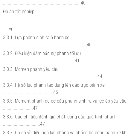
.................................................................40
Đồ án tốt nghiệp
vi
3.3.1. Lực phanh sinh ra ở bánh xe
......................................................................40
3.3.2. Điều kiện đảm bảo sự phanh tối ưu
............................................................41
3.3.3. Momen phanh yêu cầu
...............................................................................44
3.3.4. Hệ số lực phanh tác dụng lên các trục bánh xe
..........................................46
3.3.5. Moment phanh do cơ cấu phanh sinh ra và lực ép yêu cầu
.........................47
3.3.6. Các chỉ tiêu đánh giá chất lượng của quá trình phanh
...............................47
3.3.7. Cơ sở về điều hòa lực phanh và chống bó cứng bánh xe khi