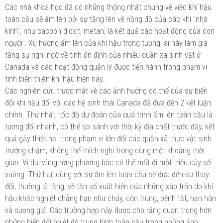
Các nhà khoa học đã có những thống nhất chung về việc khí hậu
toàn cầu sẽ ấm lên bởi sự tăng lên về nồng độ của các khí "nhà
kính", như cacbon dioxit, metan, là kết quả các hoạt động của con
người . Xu hướng ấm lên của khí hậu trong tương lai này làm gia
tăng sự nghi ngờ về tính ổn định của nhiều quần xã sinh vật ở
Canada và các hoạt động quản lý được tiến hành trong phạm vi
tính biến thiên khí hậu hiện nay.
Các nghiên cứu trước mắt về các ảnh hưởng có thể của sự biến
đổi khí hậu đối với các hệ sinh thái Canada đã đưa đến 2 kết luận
chính. Thứ nhất, tốc độ dự đoán của quá trình ấm lên toàn cầu là
tương đối nhanh, có thể so sánh với thời kỳ địa chất trước đây, kết
quả gây thiệt hại trong phạm vi lớn đối các quần xã thực vật sinh
trưởng chậm, không thể thích nghi trong cùng một khoảng thời
gian. Ví dụ, vùng rừng phương bắc có thể mất đi một triệu cây số
vuông. Thứ hai, cùng với sự ấm lên toàn cầu sẽ đưa đến sự thay
đổi, thường là tăng, về tần số xuất hiện của những xáo trộn do khí
hậu khắc nghiệt chẳng hạn như cháy, côn trùng, bệnh tật, hạn hán
và sương giá. Các trường hợp này được cho rằng quan trọng hơn
những biến đổi nhiệt độ trung bình toàn cầu trong những ảnh