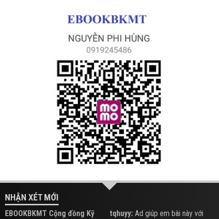
NHẬN XÉT MỚI
EBOOKBKMT Cộng đồng Kỹ
tqhuyy:
Ad giúp em bài này với