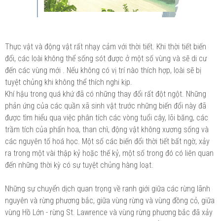
Thực vật và động vật rất nhạy cảm với thời tiết. Khi thời tiết biến
đổi, các loài không thể sống sót được ở một số vùng và sẽ di cư
đến các vùng mới . Nếu không có vị trí nào thích hợp, loài sẽ bị
tuyệt chủng khi không thể thích nghi kịp.
Khí hậu trong quá khứ đã có những thay đổi rất đột ngột. Những
phản ứng của các quần xã sinh vật trước những biến đổi này đã
được tìm hiểu qua việc phân tích các vòng tuổi cây, lõi băng, các
trầm tích của phấn hoa, than chì, động vật không xương sống và
các nguyên tố hoá học. Một số các biến đổi thời tiết bất ngờ, xảy
ra trong một vài thập kỷ hoặc thế kỷ, một số trong đó có liên quan
đến những thời kỳ có sự tuyệt chủng hàng loạt.
Những sự chuyển dịch quan trọng về ranh giới giữa các rừng lãnh
nguyên và rừng phương bắc, giữa vùng rừng và vùng đồng cỏ, giữa
vùng Hồ Lớn - rừng St. Lawrence và vùng rừng phương bắc đã xảy