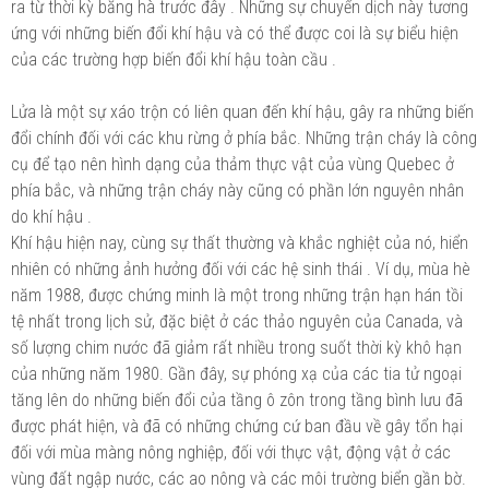
ra từ thời kỳ băng hà trước đây . Những sự chuyển dịch này tương
ứng với những biến đổi khí hậu và có thể được coi là sự biểu hiện
của các trường hợp biến đổi khí hậu toàn cầu .
Lửa là một sự xáo trộn có liên quan đến khí hậu, gây ra những biến
đổi chính đối với các khu rừng ở phía bắc. Những trận cháy là công
cụ để tạo nên hình dạng của thảm thực vật của vùng Quebec ở
phía bắc, và những trận cháy này cũng có phần lớn nguyên nhân
do khí hậu .
Khí hậu hiện nay, cùng sự thất thường và khắc nghiệt của nó, hiển
nhiên có những ảnh hưởng đối với các hệ sinh thái . Ví dụ, mùa hè
năm 1988, được chứng minh là một trong những trận hạn hán tồi
tệ nhất trong lịch sử, đặc biệt ở các thảo nguyên của Canada, và
số lượng chim nước đã giảm rất nhiều trong suốt thời kỳ khô hạn
của những năm 1980. Gần đây, sự phóng xạ của các tia tử ngoại
tăng lên do những biến đổi của tầng ô zôn trong tầng bình lưu đã
được phát hiện, và đã có những chứng cứ ban đầu về gây tổn hại
đối với mùa màng nông nghiệp, đối với thực vật, động vật ở các
vùng đất ngập nước, các ao nông và các môi trường biển gần bờ.