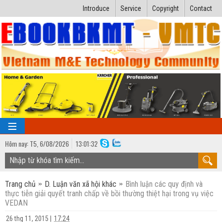
Introduce
Service
Copyright
Contact
Hôm nay:
T5,
6
/
08
/
2026
13
:
01:33
TRANG CHỦ
Trang chủ
D. Luận văn xã hội khác
Bình luận các quy định và
Bài giảng kỹ thuật
thực tiễn giải quyết tranh chấp về bồi thường thiệt hại trong vụ việc
VEDAN
Ngành Nhiệt lạnh
Luận văn kỹ thuật
26 thg 11, 2015
|
17:24