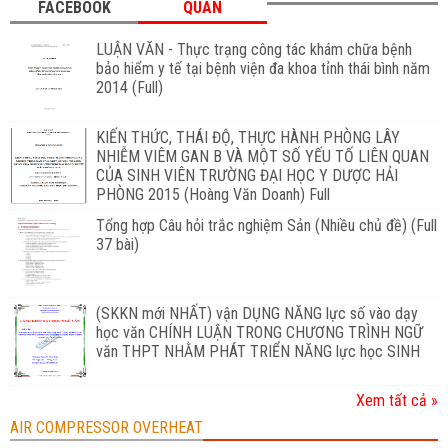
FACEBOOK
QUAN
LUẬN VĂN - Thực trạng công tác khám chữa bệnh
bảo hiểm y tế tại bệnh viện đa khoa tỉnh thái bình năm
2014 (Full)
KIẾN THỨC, THÁI ĐỘ, THỰC HÀNH PHÒNG LÂY
NHIỄM VIÊM GAN B VÀ MỘT SỐ YẾU TỐ LIÊN QUAN
CỦA SINH VIÊN TRƯỜNG ĐẠI HỌC Y DƯỢC HẢI
PHÒNG 2015 (Hoàng Văn Doanh) Full
Tổng hợp Câu hỏi trắc nghiệm Sản (Nhiều chủ đề) (Full
37 bài)
(SKKN mới NHẤT) vận DỤNG NĂNG lực số vào dạy
học văn CHÍNH LUẬN TRONG CHƯƠNG TRÌNH NGỮ
văn THPT NHẰM PHÁT TRIỂN NĂNG lực học SINH
Xem tất cả »
AIR COMPRESSOR OVERHEAT