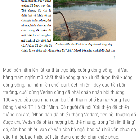
Mười bốn năm lén lút xả thải trực tiếp xuống dòng sông Thị Vải,
hàng trăm nghìn m3 chất thải không qua xử lí đã được thải xuống
dòng sông, hai năm liền chối cãi trách nhiệm, dây dưa tiền bồi
thường, cuối cùng Vedan cũng đã phải chấp nhận bồi thường
100% yêu cầu của nhân dân ba tỉnh thành phố Bà rịa- Vũng Tàu,
Đồng Nai và TP Hồ Chí Minh. Có người đã nói “Cái thiện đã chiến
thắng cái ác”, “Nhân dân đã chiến thắng Vedan”, tiền bồi thường đã
được chi, Vedan đã phải nhượng bộ, thế nhưng, trong “chiến thắng”
đó, còn bao nhiêu vấn đề vẫn còn bỏ ngỏ, bao câu hỏi vẫn chưa có
câu trả lời, bao thiếu sót vẫn đang chờ đợi phải khắc phục.