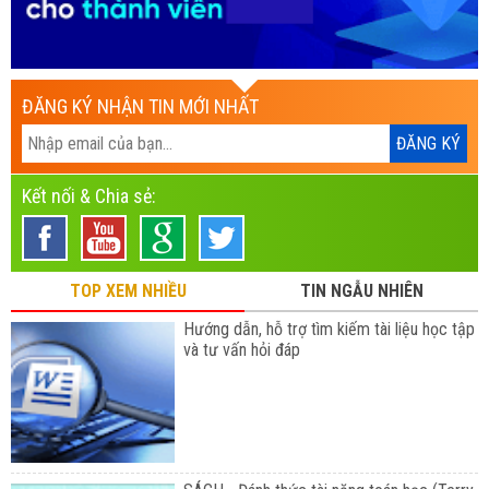
ĐĂNG KÝ NHẬN TIN MỚI NHẤT
Kết nối & Chia sẻ:
TOP XEM NHIỀU
TIN NGẪU NHIÊN
Hướng dẫn, hỗ trợ tìm kiếm tài liệu học tập
và tư vấn hỏi đáp