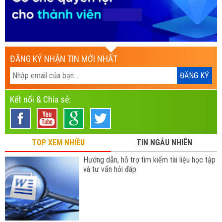
ĐĂNG KÝ NHẬN TIN MỚI NHẤT
Kết nối & Chia sẻ:
TOP XEM NHIỀU
TIN NGẪU NHIÊN
Hướng dẫn, hỗ trợ tìm kiếm tài liệu học tập
và tư vấn hỏi đáp