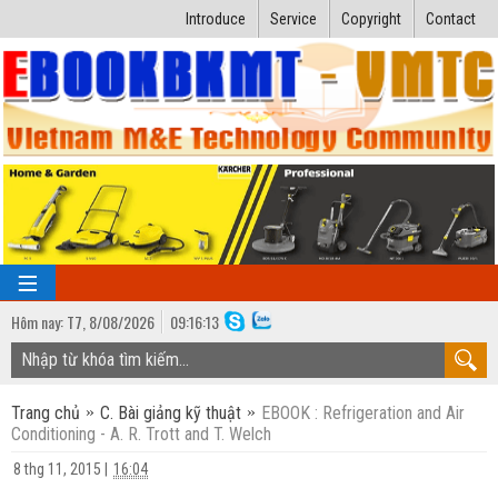
Introduce
Service
Copyright
Contact
Hôm nay:
T7,
8
/
08
/
2026
09
:
16:13
TRANG CHỦ
Trang chủ
C. Bài giảng kỹ thuật
EBOOK : Refrigeration and Air
Bài giảng kỹ thuật
Conditioning - A. R. Trott and T. Welch
Ngành Nhiệt lạnh
Luận văn kỹ thuật
8 thg 11, 2015
|
16:04