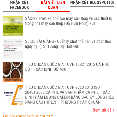
NHẬN XÉT
BÀI VIẾT LIÊN
NHẬN XÉT BLOGSPOT(0)
FACEBOOK
QUAN
SÁCH - Thiết kế chế tạo máy cán thép và các thiết bị
trong nhà máy cán thép (Đỗ Hữu Nhơn) Full
SLIDE BÀI GIẢNG - Quản lý chất thải rắn và chất thải
nguy hại (TS. Tưởng Thị Hội) Full
TIÊU CHUẨN QUỐC GIA TCVN 10821:2015 CÀ PHÊ
BỘT - XÁC ĐỊNH ĐỘ MỊN
TIÊU CHUẨN QUỐC GIA TCVN 9723:2013 ISO
20481:2008 CÀ PHÊ VÀ SẢN PHẨM CÀ PHÊ – XÁC
ĐỊNH HÀM LƯỢNG CAFEIN BẰNG SẮC KÝ LỎNG HIỆU
NĂNG CAO (HPLC) – PHƯƠNG PHÁP CHUẨN
Xem tất cả »