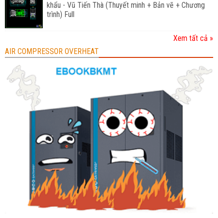
khẩu - Vũ Tiến Thà (Thuyết minh + Bản vẽ + Chương
trình) Full
Xem tất cả »
AIR COMPRESSOR OVERHEAT