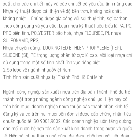
xuất cho các chi tiết máy và các chi tiết có yêu cầu tính năng cao.
Nhựa kỹ thuật được cải thiện về độ bền trơn, kháng hoá chất,
kháng nhiệt…. Chúng được gia công với sợi thuỷ tinh, sợi carbon …
theo công dụng và yêu cầu. Loại nhựa kỹ thuật tiêu biểu là PA, PC,
PPO biến tính, POLYESTER bão hoà, nhựa FLOURIDE, PI, nhựa
SULFONAMID, PPS, ….
Nhựa chuyên dùng:FLUORINGTED ETHLEN PROPYLENE (FEP),
SILICONE (SI), PE trọng lượng phân tử cực kì cao. Mỗi loại nhựa chỉ
sử dụng trong một số tính chất lĩnh vực riêng biệt.
2.Sơ lược về ngành nhựaởViệt Nam
Tình hình sản xuất nhựa tại Thành Phố Hồ Chí Minh:
Ngành công nghiệp sản xuất nhựa trên địa bàn Thành Phố đã trở
thành một trong những ngành công nghiệp chủ lực. Hiện nay có
trên bốn mươi doanh nghiệp nhựa thuộc các thành phần kinh tế
đăng ký và có trên hai mươi bốn đơn vị được cấp chứng nhận tiêu
chuẩn quốc tế ISO 9001,9002. Các doanh nghiệp luôn tăng cường
các mối quan hệ hợp tác sản xuất kinh doanh trong nước và quốc
tế. Hiệp hội nhựa thành phố cũng đã, đang phối hợp với Liên đoàn