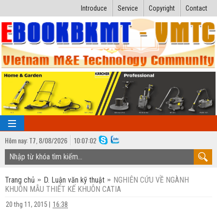
Introduce
Service
Copyright
Contact
Hôm nay:
T7,
8
/
08
/
2026
10
:
07:03
TRANG CHỦ
Trang chủ
D. Luận văn kỹ thuật
NGHIÊN CỨU VỀ NGÀNH
Bài giảng kỹ thuật
KHUÔN MẪU THIẾT KẾ KHUÔN CATIA
Ngành Nhiệt lạnh
Luận văn kỹ thuật
20 thg 11, 2015
|
16:38