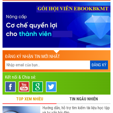
ĐĂNG KÝ NHẬN TIN MỚI NHẤT
Kết nối & Chia sẻ:
TOP XEM NHIỀU
TIN NGẪU NHIÊN
Hướng dẫn, hỗ trợ tìm kiếm tài liệu học tập
và tư vấn hỏi đáp