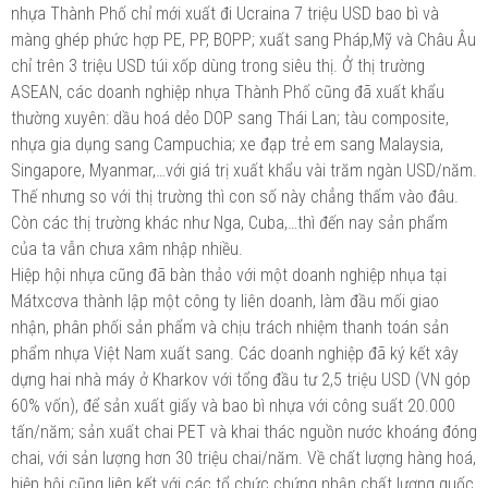
nhựa Thành Phố chỉ mới xuất đi Ucraina 7 triệu USD bao bì và
màng ghép phức hợp PE, PP, BOPP; xuất sang Pháp,Mỹ và Châu Âu
chỉ trên 3 triệu USD túi xốp dùng trong siêu thị. Ở thị trường
ASEAN, các doanh nghiệp nhựa Thành Phố cũng đã xuất khẩu
thường xuyên: dầu hoá dẻo DOP sang Thái Lan; tàu composite,
nhựa gia dụng sang Campuchia; xe đạp trẻ em sang Malaysia,
Singapore, Myanmar,…với giá trị xuất khẩu vài trăm ngàn USD/năm.
Thế nhưng so với thị trường thì con số này chẳng thấm vào đâu.
Còn các thị trường khác như Nga, Cuba,…thì đến nay sản phẩm
của ta vẫn chưa xâm nhập nhiều.
Hiệp hội nhựa cũng đã bàn thảo với một doanh nghiệp nhụa tại
Mátxcơva thành lập một công ty liên doanh, làm đầu mối giao
nhận, phân phối sản phẩm và chịu trách nhiệm thanh toán sản
phẩm nhựa Việt Nam xuất sang. Các doanh nghiệp đã ký kết xây
dựng hai nhà máy ở Kharkov với tổng đầu tư 2,5 triệu USD (VN góp
60% vốn), để sản xuất giấy và bao bì nhựa với công suất 20.000
tấn/năm; sản xuất chai PET và khai thác nguồn nước khoáng đóng
chai, với sản lượng hơn 30 triệu chai/năm. Về chất lượng hàng hoá,
hiệp hội cũng liên kết với các tổ chức chứng nhận chất lượng quốc