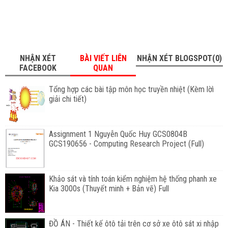
NHẬN XÉT
BÀI VIẾT LIÊN
NHẬN XÉT BLOGSPOT(0)
FACEBOOK
QUAN
Tổng hợp các bài tập môn học truyền nhiệt (Kèm lờì
giải chi tiết)
Assignment 1 Nguyễn Quốc Huy GCS0804B
GCS190656 - Computing Research Project (Full)
Khảo sát và tính toán kiểm nghiệm hệ thống phanh xe
Kia 3000s (Thuyết minh + Bản vẽ) Full
ĐỒ ÁN - Thiết kế ôtô tải trên cơ sở xe ôtô sát xi nhập