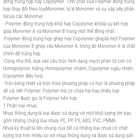
đồng trùng hợp hay Copolymer. Tính chất của Polymer đồng trùng
hợp thay đổi theo loạiMonomer, tỷ lệ Monomer và sự sắp xếp phân
tửcủa các Monomer.
- Polymer đồng trùng hợp khối hay Copolymer khốilà sự kết hợp
giữa Monomer A và Monomer B trong một thể đồng nhất.
-Polymer đồng trùng hợp ghép hay Copolymer ghéplà một Polymer
của Monomer B ghép vào Monomer A, trong đó Monomer A là chất
chính để trùng hợp.
-Cũng như thế, dựa vào cấu trúc hình dạng mạch phân tử còn có
Homopolymer thẳng, Homopolymer nhánh, Copolymer ngẫu nhiên,
Copolymer điều hoà,…
-Trộn bằng nhiệt và trộn theo phương pháp cơ học là phương pháp
dễ cải tiến Polymer. Polymer mà có chứa hai hay nhiều loại
Polymer được gọi là Polymer hỗn hợp.
1.Phân loại nhựa:
Nhựa thông dụng:là loại được sử dụng với một khối lượng lớn bao
gồm những chủng loại nhựa: PE, PP, PS, ABS, PVC, PMMA.
Nhựa kỹ thuật:là tên chung của tất cả những loại nhựa có chất
lượng trội hơn nhiều so với nhựa thông dụng và được sử dụng sản