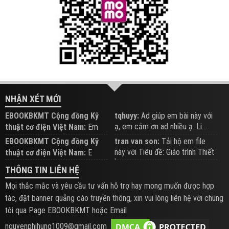
NHẬN XÉT MỚI
EBOOKBKMT Cộng đồng Kỹ
tqhuyy:
Ad giúp em bài này với
ạ, em cảm ơn ad nhiều ạ. Li...
thuật cơ điện Việt Nam:
Em
đăng trên Group hỗ trợ nhé
EBOOKBKMT Cộng đồng Kỹ
tran van son:
Tải hộ em file
này với Tiêu đề: Giáo trình Thiết
thuật cơ điện Việt Nam:
E
b...
xem hỗ trợ trên Group
THÔNG TIN LIÊN HỆ
Mọi thắc mắc và yêu cầu tư vấn hỗ trợ hay mong muốn được hợp
tác, đặt banner quảng cáo truyền thông, xin vui lòng liên hệ với chúng
tôi qua Page EBOOKBKMT hoặc Email
nguyenphihung1009@gmail.com