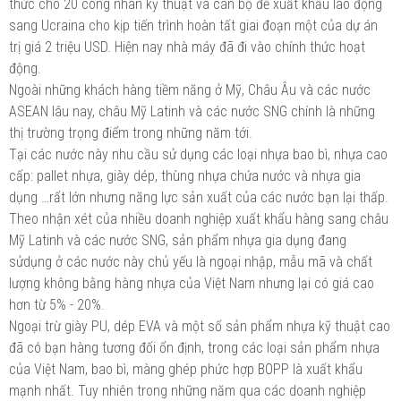
thức cho 20 công nhân kỹ thuật và cán bộ để xuất khẩu lao động
sang Ucraina cho kịp tiến trình hoàn tất giai đoạn một của dự án
trị giá 2 triệu USD. Hiện nay nhà máy đã đi vào chính thức hoạt
động.
Ngoài những khách hàng tiềm năng ở Mỹ, Châu Âu và các nước
ASEAN lâu nay, châu Mỹ Latinh và các nước SNG chính là những
thị trường trọng điểm trong những năm tới.
Tại các nước này nhu cầu sử dụng các loại nhựa bao bì, nhựa cao
cấp: pallet nhựa, giày dép, thùng nhựa chứa nước và nhựa gia
dụng …rất lớn nhưng năng lực sản xuất của các nước bạn lại thấp.
Theo nhận xét của nhiều doanh nghiệp xuất khẩu hàng sang châu
Mỹ Latinh và các nước SNG, sản phẩm nhựa gia dụng đang
sửdụng ở các nước này chủ yếu là ngoại nhập, mẫu mã và chất
lượng không bằng hàng nhựa của Việt Nam nhưng lại có giá cao
hơn từ 5% - 20%.
Ngoại trừ giày PU, dép EVA và một số sản phẩm nhựa kỹ thuật cao
đã có bạn hàng tương đối ổn định, trong các loại sản phẩm nhựa
của Việt Nam, bao bì, màng ghép phức hợp BOPP là xuất khẩu
mạnh nhất. Tuy nhiên trong những năm qua các doanh nghiệp