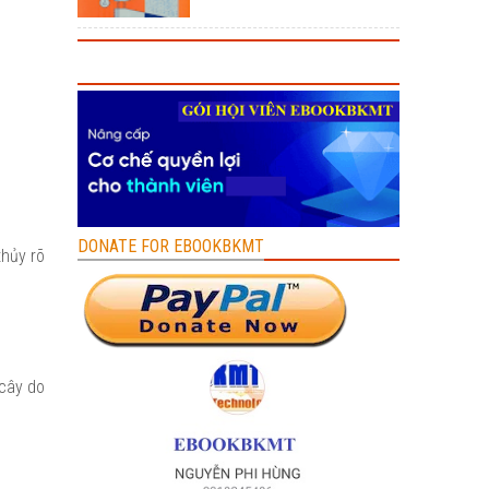
DONATE FOR EBOOKBKMT
thủy rõ
 cây do