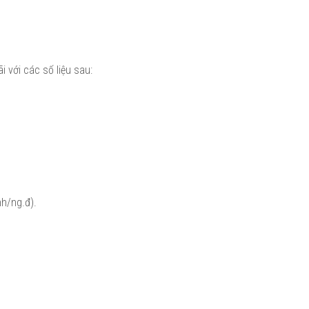
 với các số liệu sau:
h/ng.đ).