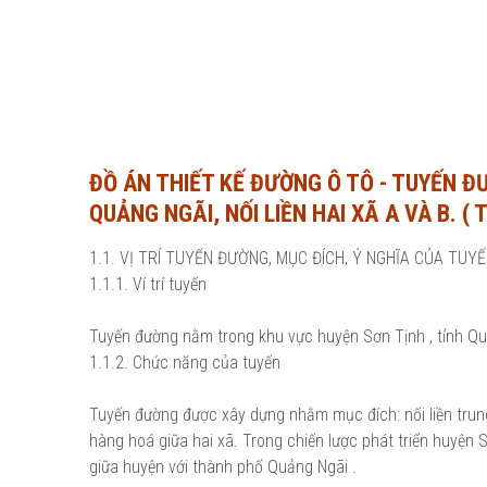
ĐỒ ÁN THIẾT KẾ ĐƯỜNG Ô TÔ - TUYẾN 
QUẢNG NGÃI, NỐI LIỀN HAI XÃ A VÀ B. (
1.1. VỊ TRÍ TUYẾN ĐƯỜNG, MỤC ĐÍCH, Ý NGHĨA CỦA TUY
1.1.1. Ví trí tuyến
Tuyến đường nằm trong khu vực huyện Sơn Tịnh , tỉnh Quản
1.1.2. Chức năng của tuyến
Tuyến đường được xây dựng nhằm mục đích: nối liền trung
hàng hoá giữa hai xã. Trong chiến lược phát triển huyện 
giữa huyện với thành phố Quảng Ngãi .