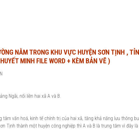
ĐƯỜNG NẰM TRONG KHU VỰC HUYỆN SƠN TỊNH , TỈ
 THUYẾT MINH FILE WORD + KÈM BẢN VẼ )
ẾN
g Ngãi, nối liền hai xã A và B.
 tâm văn hoá, kinh tế chính trị của hai xã, tăng khả năng lưu thông b
Sơn Tịnh thành một huyện công nghiệp thì A và B là trung tâm vì đây là