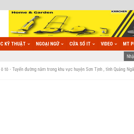
C KỸ THUẬT
NGOẠI NGỮ
CỬA SỔ IT
VIDEO
MT P
 tô - Tuyến đường nằm trong khu vực huyện Sơn Tịnh , tỉnh Quảng Ngãi,