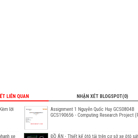
IẾT LIÊN QUAN
NHẬN XÉT BLOGSPOT(0)
Kèm lờì
Assignment 1 Nguyễn Quốc Huy GCS0804B
GCS190656 - Computing Research Project (F
phanh xe
ĐỒ ÁN - Thiết kế ôtô tải trên cơ sở xe ôtô sá