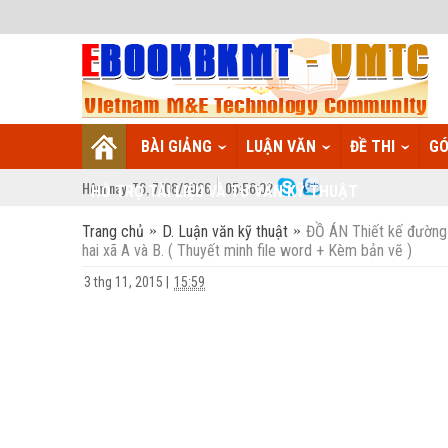
BÀI GIẢNG
LUẬN VĂN
ĐỀ THI
GÓ
Hôm nay:
T6,
7
/
08
/
2026
05
:
56:03
HỖ TRỢ TÀI LIỆU VÀ TƯ VẤN KỸ THUẬT
Trang chủ
D. Luận văn kỹ thuật
ĐỒ ÁN Thiết kế đường ô
hai xã A và B. ( Thuyết minh file word + Kèm bản vẽ )
3 thg 11, 2015
|
15:59