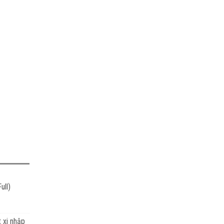
ull)
t xi nhập