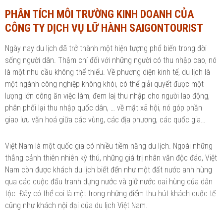
PHÂN TÍCH MÔI TRƯỜNG KINH DOANH CỦA
Ngành Tài chính - Ngân hàng
Ngành Quản trị kinh doanh
CÔNG TY DỊCH VỤ LỮ HÀNH SAIGONTOURIST
Khác
Ngành Tài chính - Ngân hàng
Ngày nay du lịch đã trở thành một hiện tượng phổ biến trong đời
Bài giảng xã hội
Khác
sống người dân. Thậm chí đối với những người có thu nhập cao, nó
là một nhu cầu không thể thiếu. Về phương diện kinh tế, du lịch là
Chính trị - Tư tưởng
Luận văn xã hội
một ngành công nghiệp không khói, có thể giải quyết được một
Lịch sử - Văn hóa
lượng lớn công ăn việc làm, đem laị thu nhập cho người lao động,
Chính trị - Tư tưởng
phân phối lại thu nhập quốc dân, … về mặt xã hội, nó góp phần
Tâm lý học
Lịch sử - Văn hóa
giao lưu văn hoá giữa các vùng, các địa phương, các quốc gia…
Khác
Tâm lý học
Việt Nam là một quốc gia có nhiều tiềm năng du lịch. Ngoài những
Khác
thắng cảnh thiên nhiên kỳ thú, những giá trị nhân văn độc đáo, Việt
Nam còn được khách du lịch biết đến như một đất nước anh hùng
qua các cuộc đấu tranh dựng nước và giữ nước oai hùng của dân
tộc. Đây có thể coi là một trong những điểm thu hút khách quốc tế
cũng như khách nội đại của du lịch Việt Nam.