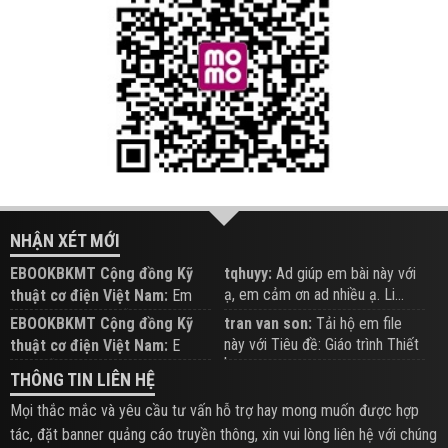
NHẬN XÉT MỚI
EBOOKBKMT Cộng đồng Kỹ
tqhuyy:
Ad giúp em bài này với
ạ, em cảm ơn ad nhiều ạ. Li...
thuật cơ điện Việt Nam:
Em
đăng trên Group hỗ trợ nhé
EBOOKBKMT Cộng đồng Kỹ
tran van son:
Tải hộ em file
này với Tiêu đề: Giáo trình Thiết
thuật cơ điện Việt Nam:
E
b...
xem hỗ trợ trên Group
THÔNG TIN LIÊN HỆ
Mọi thắc mắc và yêu cầu tư vấn hỗ trợ hay mong muốn được hợp
tác, đặt banner quảng cáo truyền thông, xin vui lòng liên hệ với chúng