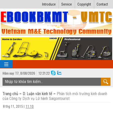
Introduce
Service
Copyright
Contact
Hôm nay:
T7,
8
/
08
/
2026
12
:
21:23
TRANG CHỦ
Trang chủ
D. Luận văn kinh tế
Phân tích môi trường kinh doanh
Bài giảng kỹ thuật
của Công ty Dịch vụ Lữ hành Saigontourist
Ngành Nhiệt lạnh
Luận văn kỹ thuật
8 thg 11, 2015
|
11:10