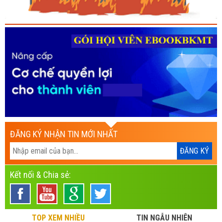
ĐĂNG KÝ NHẬN TIN MỚI NHẤT
Kết nối & Chia sẻ:
TOP XEM NHIỀU
TIN NGẪU NHIÊN