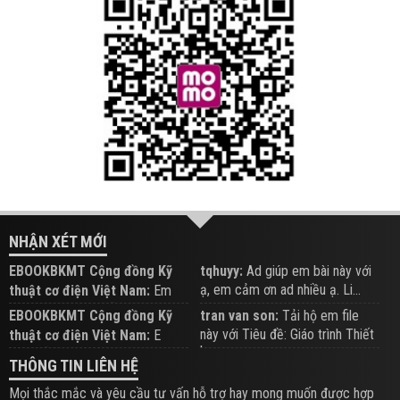
NHẬN XÉT MỚI
EBOOKBKMT Cộng đồng Kỹ
tqhuyy:
Ad giúp em bài này với
ạ, em cảm ơn ad nhiều ạ. Li...
thuật cơ điện Việt Nam:
Em
đăng trên Group hỗ trợ nhé
EBOOKBKMT Cộng đồng Kỹ
tran van son:
Tải hộ em file
này với Tiêu đề: Giáo trình Thiết
thuật cơ điện Việt Nam:
E
b...
xem hỗ trợ trên Group
THÔNG TIN LIÊN HỆ
Mọi thắc mắc và yêu cầu tư vấn hỗ trợ hay mong muốn được hợp