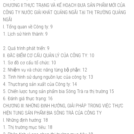
CHƯƠNG II:THỰC TRẠNG VÀ KẾ HOẠCH ĐƯA SẢN PHẨM MỚI CỦA
CÔNG TY NƯỚC GIẢI KHÁT QUẢNG NGÃI TẠI THỊ TRƯỜNG QUẢNG
NGÃI
I. Tổng quan về Công ty: 9
1. Lịch sử hình thành: 9
2. Quá trình phát triển: 9
II. ĐĂC ĐIỂM CƠ CẤU QUẢN LÝ CỦA CÔNG TY: 10
1. Sơ đồ cơ cấu tổ chức: 10
2. Nhiệm vụ và chức năng từng bộ phận: 12
3. Tình hình sử dụng nguồn lực của công ty: 13
4. Thựctrạng sản xuất của Công ty: 14
5. Chiến lược tung sản phẩm bia Sông Trà ra thị trường 15
6. Đánh giá thực trạng: 16
CHƯƠNG III: NHỮNG ĐỊNH HƯỚNG, GIẢI PHÁP TRONG VIỆC THỰC
HIỆN TUNG SẢN PHẨM BIA SÔNG TRÀ CỦA CÔNG TY
I. Những định hướng: 18
1. Thị trường mục tiêu: 18