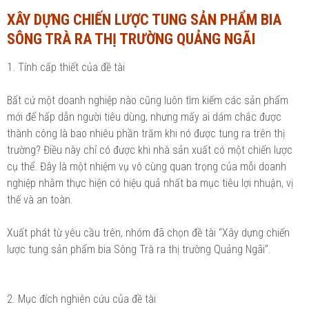
XÂY DỰNG CHIẾN LƯỢC TUNG SẢN PHẨM BIA
Ngành Tài chính - Ngân hàng
Ngành Quản trị kinh doanh
SÔNG TRÀ RA THỊ TRƯỜNG QUẢNG NGÃI
Khác
Ngành Tài chính - Ngân hàng
1. Tính cấp thiết của đề tài
Bài giảng xã hội
Khác
Bất cứ một doanh nghiệp nào cũng luôn tìm kiếm các sản phẩm
Chính trị - Tư tưởng
Luận văn xã hội
mới để hấp dẫn người tiêu dùng, nhưng mấy ai dám chắc được
Lịch sử - Văn hóa
thành công là bao nhiêu phần trăm khi nó được tung ra trên thị
Chính trị - Tư tưởng
trường? Điều này chỉ có được khi nhà sản xuất có một chiến lược
Tâm lý học
Lịch sử - Văn hóa
cụ thể. Đây là một nhiệm vụ vô cùng quan trọng của mỗi doanh
nghiệp nhằm thực hiện có hiệu quả nhất ba mục tiêu lợi nhuận, vị
Khác
Tâm lý học
thế và an toàn.
Khác
Xuất phát từ yêu cầu trên, nhóm đã chọn đề tài “Xây dựng chiến
lược tung sản phẩm bia Sông Trà ra thị trường Quảng Ngãi”.
2. Mục đích nghiên cứu của đề tài