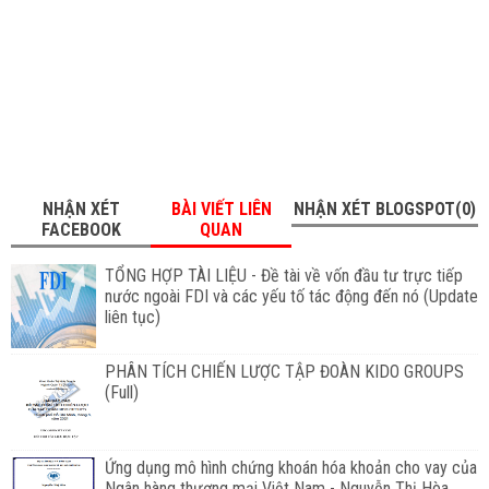
NHẬN XÉT
BÀI VIẾT LIÊN
NHẬN XÉT BLOGSPOT(0)
FACEBOOK
QUAN
TỔNG HỢP TÀI LIỆU - Đề tài về vốn đầu tư trực tiếp
nước ngoài FDI và các yếu tố tác động đến nó (Update
liên tục)
PHÂN TÍCH CHIẾN LƯỢC TẬP ĐOÀN KIDO GROUPS
(Full)
Ứng dụng mô hình chứng khoán hóa khoản cho vay của
Ngân hàng thương mại Việt Nam - Nguyễn Thị Hòa