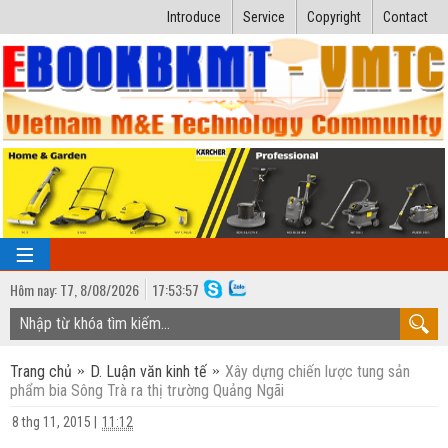
Introduce
Service
Copyright
Contact
Hôm nay:
T7,
8
/
08
/
2026
17
:
53:57
TRANG CHỦ
Trang chủ
D. Luận văn kinh tế
Xây dựng chiến lược tung sản
Bài giảng kỹ thuật
phẩm bia Sông Trà ra thị trường Quảng Ngãi
Ngành Nhiệt lạnh
Luận văn kỹ thuật
8 thg 11, 2015
|
11:12