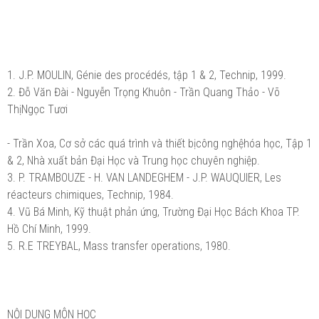
1. J.P. MOULIN, Génie des procédés, tập 1 & 2, Technip, 1999.
2. Đỗ Văn Đài - Nguyễn Trọng Khuôn - Trần Quang Thảo - Võ
ThịNgọc Tươi
- Trần Xoa, Cơ sở các quá trình và thiết bịcông nghệhóa học, Tập 1
& 2, Nhà xuất bản Đại Học và Trung học chuyên nghiệp.
3. P. TRAMBOUZE - H. VAN LANDEGHEM - J.P. WAUQUIER, Les
réacteurs chimiques, Technip, 1984.
4. Vũ Bá Minh, Kỹ thuật phản ứng, Trường Đại Học Bách Khoa TP.
Hồ Chí Minh, 1999.
5. R.E TREYBAL, Mass transfer operations, 1980.
NỘI DUNG MÔN HỌC