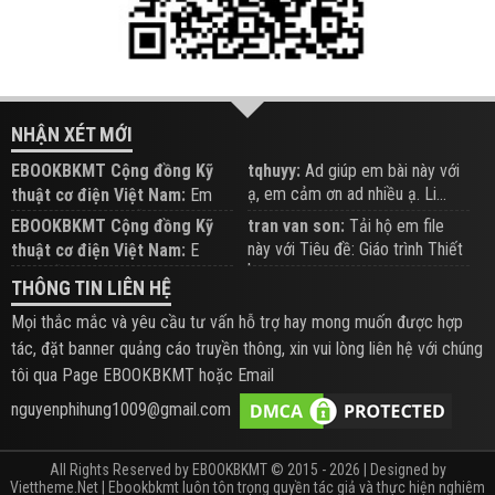
NHẬN XÉT MỚI
EBOOKBKMT Cộng đồng Kỹ
tqhuyy:
Ad giúp em bài này với
ạ, em cảm ơn ad nhiều ạ. Li...
thuật cơ điện Việt Nam:
Em
đăng trên Group hỗ trợ nhé
EBOOKBKMT Cộng đồng Kỹ
tran van son:
Tải hộ em file
này với Tiêu đề: Giáo trình Thiết
thuật cơ điện Việt Nam:
E
b...
xem hỗ trợ trên Group
THÔNG TIN LIÊN HỆ
Mọi thắc mắc và yêu cầu tư vấn hỗ trợ hay mong muốn được hợp
tác, đặt banner quảng cáo truyền thông, xin vui lòng liên hệ với chúng
tôi qua Page EBOOKBKMT hoặc Email
nguyenphihung1009@gmail.com
All Rights Reserved by EBOOKBKMT © 2015 - 2026 | Designed by
Viettheme.Net
| Ebookbkmt luôn tôn trọng quyền tác giả và thực hiện nghiêm