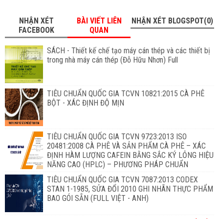
NHẬN XÉT
BÀI VIẾT LIÊN
NHẬN XÉT BLOGSPOT(0)
FACEBOOK
QUAN
SÁCH - Thiết kế chế tạo máy cán thép và các thiết bị
trong nhà máy cán thép (Đỗ Hữu Nhơn) Full
TIÊU CHUẨN QUỐC GIA TCVN 10821:2015 CÀ PHÊ
BỘT - XÁC ĐỊNH ĐỘ MỊN
TIÊU CHUẨN QUỐC GIA TCVN 9723:2013 ISO
20481:2008 CÀ PHÊ VÀ SẢN PHẨM CÀ PHÊ – XÁC
ĐỊNH HÀM LƯỢNG CAFEIN BẰNG SẮC KÝ LỎNG HIỆU
NĂNG CAO (HPLC) – PHƯƠNG PHÁP CHUẨN
TIÊU CHUẨN QUỐC GIA TCVN 7087:2013 CODEX
STAN 1-1985, SỬA ĐỔI 2010 GHI NHÃN THỰC PHẨM
BAO GÓI SẴN (FULL VIỆT - ANH)