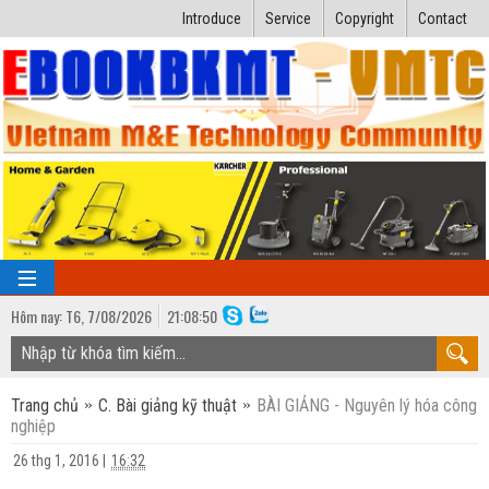
Introduce
Service
Copyright
Contact
Hôm nay:
T6,
7
/
08
/
2026
21
:
08:51
TRANG CHỦ
Trang chủ
C. Bài giảng kỹ thuật
BÀI GIẢNG - Nguyên lý hóa công
Bài giảng kỹ thuật
nghiệp
Ngành Nhiệt lạnh
Luận văn kỹ thuật
26 thg 1, 2016
|
16:32