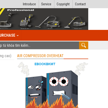
Introduce
Service
Copyright
Contact
URCHASE
ợng cao)
AIR COMPRESSOR OVERHEAT