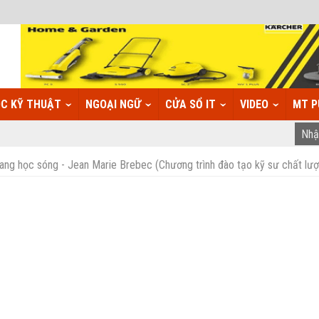
C KỸ THUẬT
NGOẠI NGỮ
CỬA SỔ IT
VIDEO
MT P
g học sóng - Jean Marie Brebec (Chương trình đào tạo kỹ sư chất lư