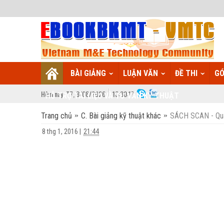
BÀI GIẢNG
LUẬN VĂN
ĐỀ THI
GÓ
Hôm nay:
T7,
8
/
08
/
2026
13
:
30:18
HỖ TRỢ TÀI LIỆU VÀ TƯ VẤN KỸ THUẬT
Trang chủ
C. Bài giảng kỹ thuật khác
SÁCH SCAN - Quan
8 thg 1, 2016
|
21:44