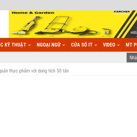
C KỸ THUẬT
NGOẠI NGỮ
CỬA SỔ IT
VIDEO
MT P
quản thực phẩm với dung tích 50 tấn