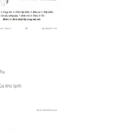
phụ
của kho lạnh