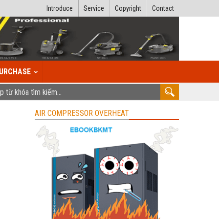
Introduce
Service
Copyright
Contact
URCHASE
AIR COMPRESSOR OVERHEAT