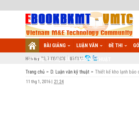
BÀI GIẢNG
LUẬN VĂN
ĐỀ THI
GÓ
Hôm nay:
T6,
7
/
08
/
2026
09
:
51:14
HỖ TRỢ TÀI LIỆU VÀ TƯ VẤN KỸ THUẬT
Trang chủ
D. Luận văn kỹ thuật
Thiết kế kho lạnh bảo 
11 thg 1, 2016
|
21:24