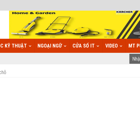
C KỸ THUẬT
NGOẠI NGỮ
CỬA SỔ IT
VIDEO
MT P
 chỗ