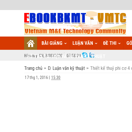
BÀI GIẢNG
LUẬN VĂN
ĐỀ THI
GÓ
Hôm nay:
CN,
9
/
08
/
2026
07
:
58:30
HỖ TRỢ TÀI LIỆU VÀ TƯ VẤN KỸ THUẬT
Trang chủ
D. Luận văn kỹ thuật
Thiết kế thuỷ phi cơ 4
17 thg 1, 2016
|
15:30