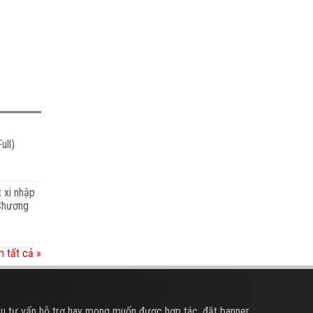
ull)
t xi nhập
 Chương
 tất cả »
u tư vấn hỗ trợ hay mong muốn được hợp tác, đặt banner