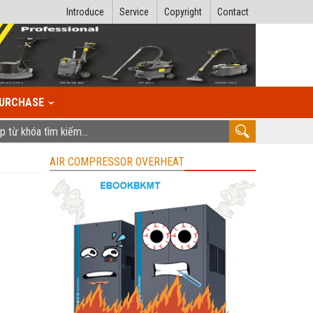
Introduce
Service
Copyright
Contact
URCHASE
AIR COMPRESSOR OVERHEAT