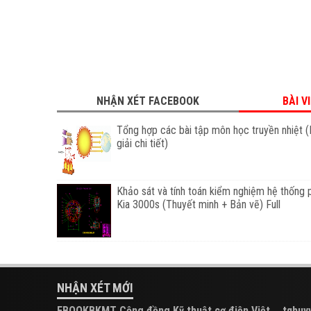
NHẬN XÉT FACEBOOK
BÀI V
Tổng hợp các bài tập môn học truyền nhiệt (
giải chi tiết)
Khảo sát và tính toán kiểm nghiệm hệ thống 
Kia 3000s (Thuyết minh + Bản vẽ) Full
NHẬN XÉT MỚI
EBOOKBKMT Cộng đồng Kỹ thuật cơ điện Việt
tqhuyy