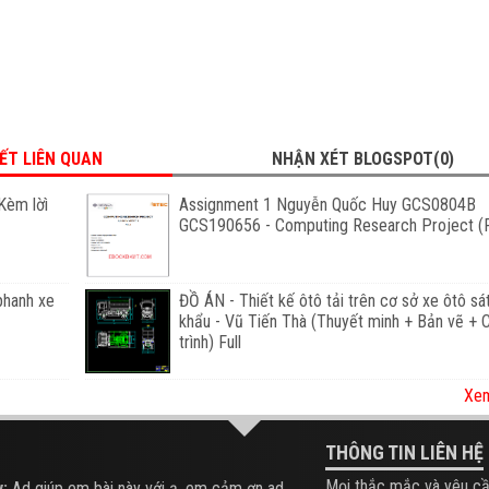
IẾT LIÊN QUAN
NHẬN XÉT BLOGSPOT(0)
Kèm lờì
Assignment 1 Nguyễn Quốc Huy GCS0804B
GCS190656 - Computing Research Project (F
phanh xe
ĐỒ ÁN - Thiết kế ôtô tải trên cơ sở xe ôtô sá
khẩu - Vũ Tiến Thà (Thuyết minh + Bản vẽ +
trình) Full
Xem
THÔNG TIN LIÊN HỆ
Mọi thắc mắc và yêu cầ
:
Ad giúp em bài này với ạ, em cảm ơn ad