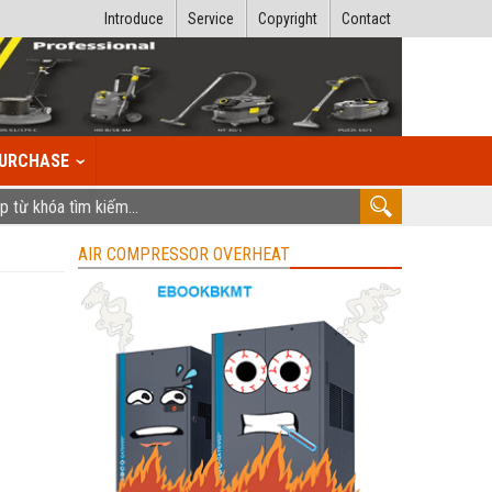
Introduce
Service
Copyright
Contact
URCHASE
AIR COMPRESSOR OVERHEAT