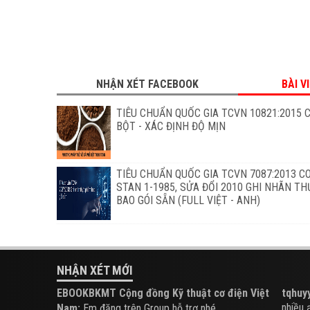
NHẬN XÉT FACEBOOK
BÀI V
TIÊU CHUẨN QUỐC GIA TCVN 10821:2015 
BỘT - XÁC ĐỊNH ĐỘ MỊN
TIÊU CHUẨN QUỐC GIA TCVN 7087:2013 C
STAN 1-1985, SỬA ĐỔI 2010 GHI NHÃN T
BAO GÓI SẴN (FULL VIỆT - ANH)
NHẬN XÉT MỚI
EBOOKBKMT Cộng đồng Kỹ thuật cơ điện Việt
tqhuyy
nhiều ạ.
Nam:
Em đăng trên Group hỗ trợ nhé