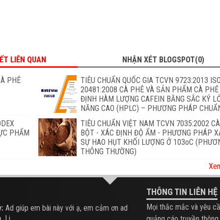
IẾT LIÊN QUAN
NHẬN XÉT BLOGSPOT(0)
CÀ PHÊ
TIÊU CHUẨN QUỐC GIA TCVN 9723:2013 IS
20481:2008 CÀ PHÊ VÀ SẢN PHẨM CÀ PHÊ
ĐỊNH HÀM LƯỢNG CAFEIN BẰNG SẮC KÝ L
NĂNG CAO (HPLC) – PHƯƠNG PHÁP CHUẨ
ODEX
TIÊU CHUẨN VIỆT NAM TCVN 7035:2002 C
HỰC PHẨM
BỘT - XÁC ĐỊNH ĐỘ ẨM - PHƯƠNG PHÁP X
SỰ HAO HỤT KHỐI LƯỢNG Ở 103oC (PHƯ
THÔNG THƯỜNG)
Xem
THÔNG TIN LIÊN HỆ
Mọi thắc mắc và yêu cầ
:
Ad giúp em bài này với ạ, em cảm ơn ad
 Li...
quảng cáo truyền thông,