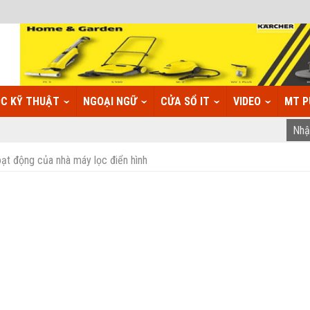
C KỸ THUẬT
NGOẠI NGỮ
CỬA SỔ IT
VIDEO
MT P
ạt động của nhà máy lọc điển hình