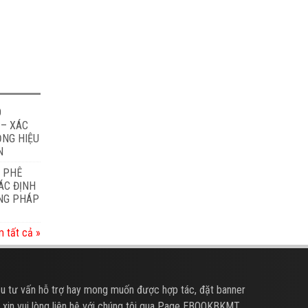
O
 – XÁC
ỎNG HIỆU
N
À PHÊ
ÁC ĐỊNH
ƠNG PHÁP
 tất cả »
u tư vấn hỗ trợ hay mong muốn được hợp tác, đặt banner
 xin vui lòng liên hệ với chúng tôi qua Page EBOOKBKMT