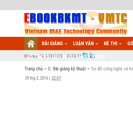
BÀI GIẢNG
LUẬN VĂN
ĐỀ THI
GÓ
Hôm nay:
T4,
5
/
08
/
2026
23
:
00:32
HỖ TRỢ TÀI LIỆU VÀ TƯ VẤN KỸ THUẬT
Trang chủ
C. Bài giảng kỹ thuật
Sơ đồ công nghệ và ho
29 thg 2, 2016
|
22:07