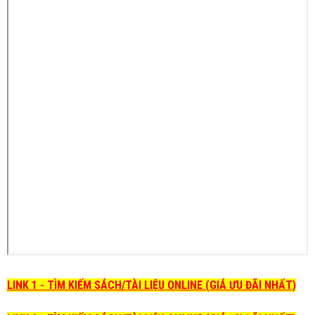
LINK 1 - TÌM KIẾM SÁCH/TÀI LIỆU ONLINE (GIÁ ƯU ĐÃI NHẤT)