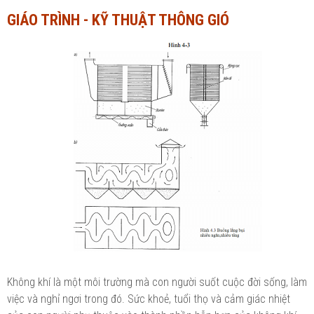
GIÁO TRÌNH - KỸ THUẬT THÔNG GIÓ
Ngành Tài chính - Ngân hàng
Ngành Quản trị kinh doanh
Khác
Ngành Tài chính - Ngân hàng
Bài giảng xã hội
Khác
Chính trị - Tư tưởng
Luận văn xã hội
Lịch sử - Văn hóa
Chính trị - Tư tưởng
Tâm lý học
Lịch sử - Văn hóa
Khác
Tâm lý học
Khác
Không khí là một môi trường mà con người suốt cuộc đời sống, làm
việc và nghỉ ngơi trong đó. Sức khoẻ, tuổi thọ và cảm giác nhiệt