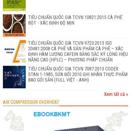
TIÊU CHUẨN QUỐC GIA TCVN 10821:2015 CÀ PHÊ
BỘT - XÁC ĐỊNH ĐỘ MỊN
TIÊU CHUẨN QUỐC GIA TCVN 9723:2013 ISO
20481:2008 CÀ PHÊ VÀ SẢN PHẨM CÀ PHÊ – XÁC
ĐỊNH HÀM LƯỢNG CAFEIN BẰNG SẮC KÝ LỎNG HIỆU
NĂNG CAO (HPLC) – PHƯƠNG PHÁP CHUẨN
TIÊU CHUẨN QUỐC GIA TCVN 7087:2013 CODEX
STAN 1-1985, SỬA ĐỔI 2010 GHI NHÃN THỰC PHẨM
BAO GÓI SẴN (FULL VIỆT - ANH)
Xem tất cả »
AIR COMPRESSOR OVERHEAT