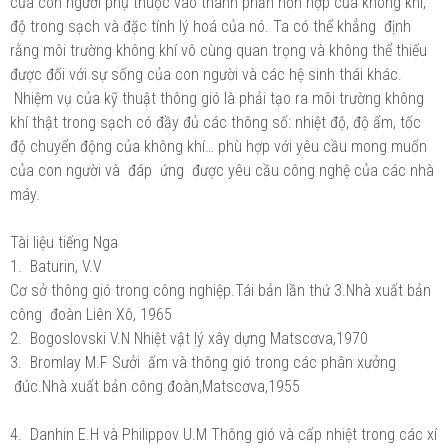
của con người phụ thuộc vào thành phần hỗn hợp của không khí,
độ trong sạch và đặc tính lý hoá của nó. Ta có thể khẳng định
rằng môi trường không khí vô cùng quan trọng và không thể thiếu
được đối với sự sống của con người và các hệ sinh thái khác.
Nhiệm vụ của kỹ thuật thông gió là phải tạo ra môi trường không
khí thật trong sạch có đầy đủ các thông số: nhiệt độ, độ ẩm, tốc
độ chuyển động của không khí… phù hợp với yêu cầu mong muốn
của con người và đáp ứng được yêu cầu công nghệ của các nhà
máy.
Tài liệu tiếng Nga
1. Baturin, V.V
Cơ sở thông gió trong công nghiệp.Tái bản lần thứ 3.Nhà xuất bản
công đoàn Liên Xô, 1965
2. Bogoslovski V.N Nhiệt vật lý xây dựng Matscơva,1970
3. Bromlay M.F Sưởi ấm và thông gió trong các phân xưởng
đúc.Nhà xuất bản công đoàn,Matscơva,1955
4. Danhin E.H và Philippov U.M Thông gió và cấp nhiệt trong các xí