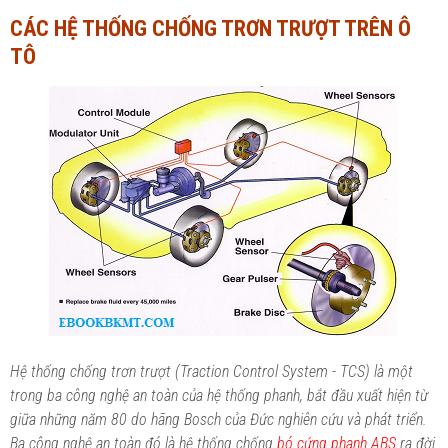
CÁC HỆ THỐNG CHỐNG TRƠN TRƯỢT TRÊN Ô
Ngành Tài chính - Ngân hàng
Ngành Quản trị kinh doanh
TÔ
Khác
Ngành Tài chính - Ngân hàng
Bài giảng xã hội
Khác
Chính trị - Tư tưởng
Luận văn xã hội
Lịch sử - Văn hóa
Chính trị - Tư tưởng
Tâm lý học
Lịch sử - Văn hóa
Khác
Tâm lý học
Khác
Hệ thống chống trơn trượt (Traction Control System - TCS) là một
trong ba công nghệ an toàn của hệ thống phanh, bắt đầu xuất hiện từ
giữa những năm 80 do hãng Bosch của Đức nghiên cứu và phát triển.
Ba công nghệ an toàn đó là hệ thống chống
bó cứng phanh ABS
ra đời