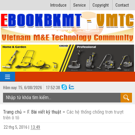
Introduce
Service
Copyright
Contact
Hôm nay:
T5,
6
/
08
/
2026
17
:
52:38
TRANG CHỦ
Trang chủ
F. Bài viết kỹ thuật
Các hệ thống chống trơn trượt
Bài giảng kỹ thuật
trên ô tô
Ngành Nhiệt lạnh
Luận văn kỹ thuật
22 thg 5, 2016
|
13:49