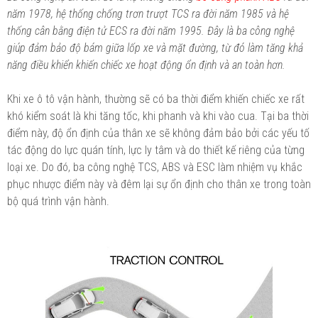
năm 1978, hệ thống chống trơn trượt TCS ra đời năm 1985 và hệ
thống cân bằng điện tử ECS ra đời năm 1995. Đây là ba công nghệ
giúp đảm bảo độ bám giữa lốp xe và mặt đường, từ đó làm tăng khả
năng điều khiển khiến chiếc xe hoạt động ổn định và an toàn hơn.
Khi xe ô tô vận hành, thường sẽ có ba thời điểm khiến chiếc xe rất
khó kiểm soát là khi tăng tốc, khi phanh và khi vào cua. Tại ba thời
điểm này, độ ổn định của thân xe sẽ không đảm bảo bởi các yếu tố
tác động do lực quán tính, lực ly tâm và do thiết kế riêng của từng
loại xe. Do đó, ba công nghệ TCS, ABS và ESC làm nhiệm vụ khắc
phục nhược điểm này và đêm lại sự ổn định cho thân xe trong toàn
bộ quá trình vận hành.