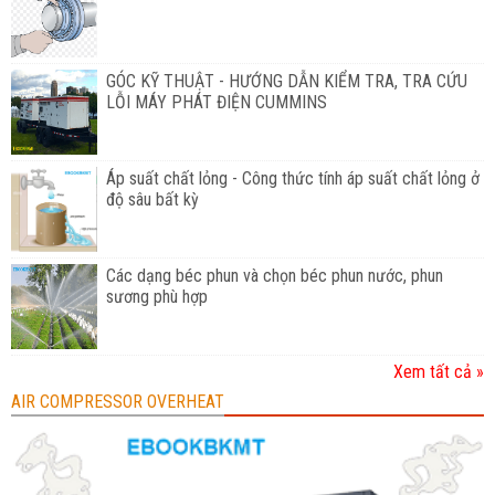
GÓC KỸ THUẬT - HƯỚNG DẪN KIỂM TRA, TRA CỨU
LỖI MÁY PHÁT ĐIỆN CUMMINS
Áp suất chất lỏng - Công thức tính áp suất chất lỏng ở
độ sâu bất kỳ
Các dạng béc phun và chọn béc phun nước, phun
sương phù hợp
Xem tất cả »
AIR COMPRESSOR OVERHEAT