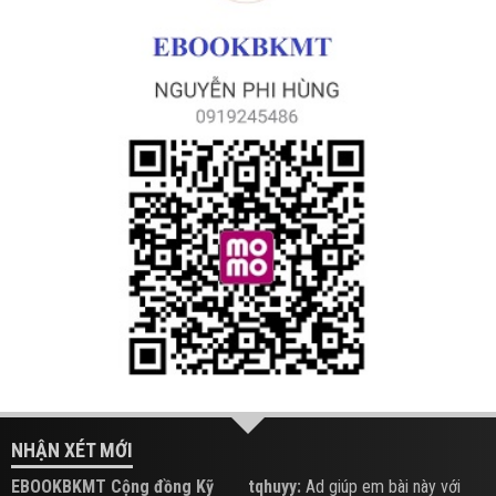
NHẬN XÉT MỚI
EBOOKBKMT Cộng đồng Kỹ
tqhuyy:
Ad giúp em bài này với