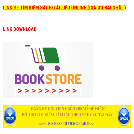
LINK 4 - TÌM KIẾM SÁCH/TÀI LIỆU ONLINE (GIÁ ƯU ĐÃI NHẤT)
LINK DOWNLOAD