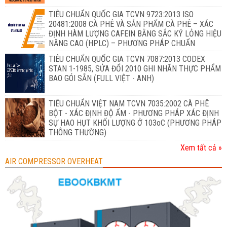
TIÊU CHUẨN QUỐC GIA TCVN 9723:2013 ISO
20481:2008 CÀ PHÊ VÀ SẢN PHẨM CÀ PHÊ – XÁC
ĐỊNH HÀM LƯỢNG CAFEIN BẰNG SẮC KÝ LỎNG HIỆU
NĂNG CAO (HPLC) – PHƯƠNG PHÁP CHUẨN
TIÊU CHUẨN QUỐC GIA TCVN 7087:2013 CODEX
STAN 1-1985, SỬA ĐỔI 2010 GHI NHÃN THỰC PHẨM
BAO GÓI SẴN (FULL VIỆT - ANH)
TIÊU CHUẨN VIỆT NAM TCVN 7035:2002 CÀ PHÊ
BỘT - XÁC ĐỊNH ĐỘ ẨM - PHƯƠNG PHÁP XÁC ĐỊNH
SỰ HAO HỤT KHỐI LƯỢNG Ở 103oC (PHƯƠNG PHÁP
THÔNG THƯỜNG)
Xem tất cả »
AIR COMPRESSOR OVERHEAT