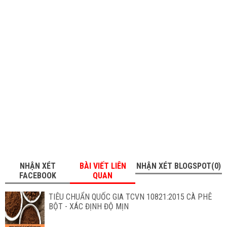
NHẬN XÉT
BÀI VIẾT LIÊN
NHẬN XÉT BLOGSPOT(0)
FACEBOOK
QUAN
TIÊU CHUẨN QUỐC GIA TCVN 10821:2015 CÀ PHÊ
BỘT - XÁC ĐỊNH ĐỘ MỊN