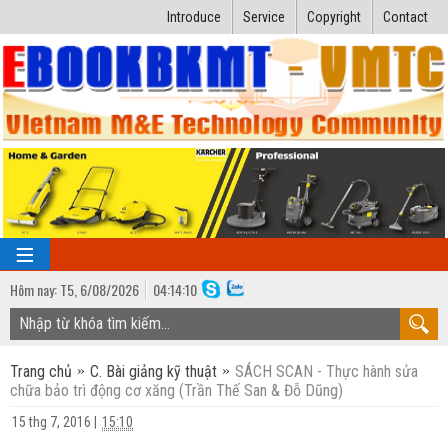
Introduce
Service
Copyright
Contact
Hôm nay:
T5,
6
/
08
/
2026
04
:
14:11
TRANG CHỦ
Trang chủ
C. Bài giảng kỹ thuật
SÁCH SCAN - Thực hành sửa
Bài giảng kỹ thuật
chữa bảo trì động cơ xăng (Trần Thế San & Đỗ Dũng)
Ngành Nhiệt lạnh
Luận văn kỹ thuật
15 thg 7, 2016
|
15:10