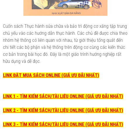
Cuốn sách Thực hành sửa chữa và bảo trì động cơ xăng tập trung
chủ yếu vào các hướng dẫn thực hành. Các chủ đề được chia theo
nhóm hệ thống có liên quan với nhau, từ giới thiệu tổng quát đến
chi tiết các bộ phận và hệ thống trên động cơ cùng các kiến thức
cơ bản trong bài học đó. Đây là một giáo trình hướng nghiệp rất
hữu dụng và dễ đọc.
LINK ĐẶT MUA SÁCH ONLINE (GIÁ ƯU ĐÃI NHẤT)
LINK 1 - TÌM KIẾM SÁCH/TÀI LIỆU ONLINE (GIÁ ƯU ĐÃI NHẤT)
LINK 2 - TÌM KIẾM SÁCH/TÀI LIỆU ONLINE (GIÁ ƯU ĐÃI NHẤT)
LINK 3 - TÌM KIẾM SÁCH/TÀI LIỆU ONLINE (GIÁ ƯU ĐÃI NHẤT)