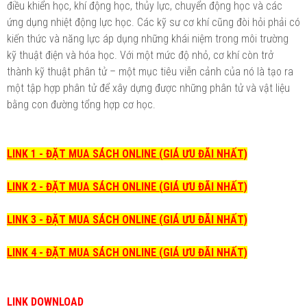
điều khiển học, khí động học, thủy lực, chuyển động học và các
ứng dụng nhiệt động lực học. Các kỹ sư cơ khí cũng đòi hỏi phải có
kiến thức và năng lực áp dụng những khái niệm trong môi trường
kỹ thuật điện và hóa học. Với một mức độ nhỏ, cơ khí còn trở
thành kỹ thuật phân tử – một mục tiêu viễn cảnh của nó là tạo ra
một tập hợp phân tử để xây dựng được những phân tử và vật liệu
bằng con đường tổng hợp cơ học.
LINK 1 - ĐẶT MUA SÁCH ONLINE (GIÁ ƯU ĐÃI NHẤT)
LINK 2 - ĐẶT MUA SÁCH ONLINE (GIÁ ƯU ĐÃI NHẤT)
LINK 3 - ĐẶT MUA SÁCH ONLINE (GIÁ ƯU ĐÃI NHẤT)
LINK 4 - ĐẶT MUA SÁCH ONLINE (GIÁ ƯU ĐÃI NHẤT)
LINK DOWNLOAD