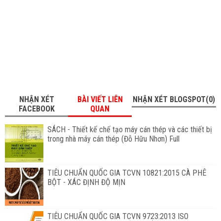
NHẬN XÉT
BÀI VIẾT LIÊN
NHẬN XÉT BLOGSPOT(0)
FACEBOOK
QUAN
SÁCH - Thiết kế chế tạo máy cán thép và các thiết bị
trong nhà máy cán thép (Đỗ Hữu Nhơn) Full
TIÊU CHUẨN QUỐC GIA TCVN 10821:2015 CÀ PHÊ
BỘT - XÁC ĐỊNH ĐỘ MỊN
TIÊU CHUẨN QUỐC GIA TCVN 9723:2013 ISO