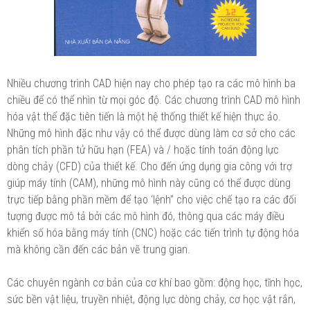
Nhiều chương trình CAD hiện nay cho phép tạo ra các mô hình ba
chiều để có thể nhìn từ mọi góc độ. Các chương trình CAD mô hình
hóa vật thể đặc tiên tiến là một hệ thống thiết kế hiện thực ảo.
Những mô hình đặc như vậy có thể được dùng làm cơ sở cho các
phân tích phần tử hữu hạn (FEA) và / hoặc tính toán động lực
dòng chảy (CFD) của thiết kế. Cho đến ứng dụng gia công với trợ
giúp máy tính (CAM), những mô hình này cũng có thể được dùng
trực tiếp bằng phần mềm để tạo ‘lệnh” cho việc chế tạo ra các đối
tượng được mô tả bởi các mô hình đó, thông qua các máy điều
khiển số hóa bằng máy tính (CNC) hoặc các tiến trình tự động hóa
mà không cần đến các bản vẽ trung gian.
Các chuyên ngành cơ bản của cơ khí bao gồm: động học, tĩnh học,
sức bền vật liệu, truyền nhiệt, động lực dòng chảy, cơ học vật rắn,