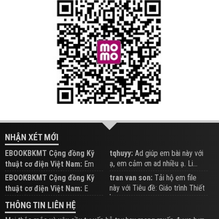
NHẬN XÉT MỚI
EBOOKBKMT Cộng đồng Kỹ
tqhuyy:
Ad giúp em bài này với
ạ, em cảm ơn ad nhiều ạ. Li...
thuật cơ điện Việt Nam:
Em
đăng trên Group hỗ trợ nhé
EBOOKBKMT Cộng đồng Kỹ
tran van son:
Tải hộ em file
này với Tiêu đề: Giáo trình Thiết
thuật cơ điện Việt Nam:
E
b...
xem hỗ trợ trên Group
THÔNG TIN LIÊN HỆ