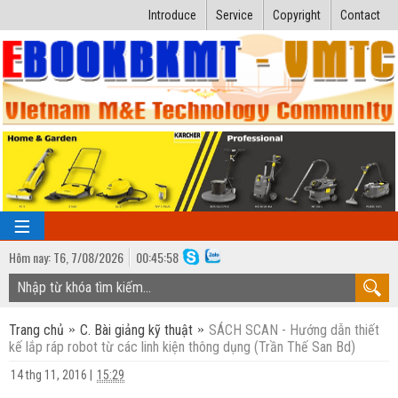
Introduce
Service
Copyright
Contact
Hôm nay:
T6,
7
/
08
/
2026
00
:
45:59
TRANG CHỦ
Trang chủ
C. Bài giảng kỹ thuật
SÁCH SCAN - Hướng dẫn thiết
Bài giảng kỹ thuật
kế lắp ráp robot từ các linh kiện thông dụng (Trần Thế San Bd)
Ngành Nhiệt lạnh
Luận văn kỹ thuật
14 thg 11, 2016
|
15:29