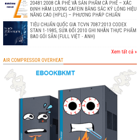
20481:2008 CÀ PHÊ VÀ SẢN PHẨM CÀ PHÊ – XÁC
ĐỊNH HÀM LƯỢNG CAFEIN BẰNG SẮC KÝ LỎNG HIỆU
NĂNG CAO (HPLC) – PHƯƠNG PHÁP CHUẨN
TIÊU CHUẨN QUỐC GIA TCVN 7087:2013 CODEX
STAN 1-1985, SỬA ĐỔI 2010 GHI NHÃN THỰC PHẨM
BAO GÓI SẴN (FULL VIỆT - ANH)
Xem tất cả »
AIR COMPRESSOR OVERHEAT