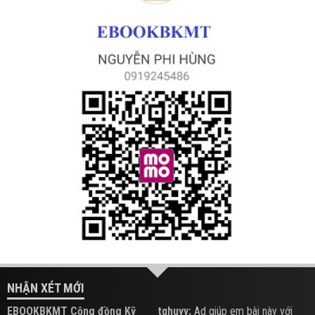
NHẬN XÉT MỚI
EBOOKBKMT Cộng đồng Kỹ
tqhuyy:
Ad giúp em bài này với