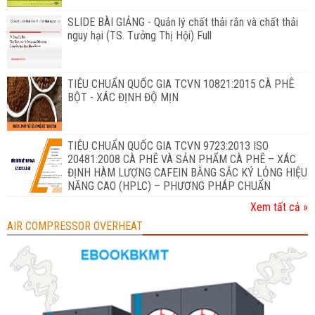
SLIDE BÀI GIẢNG - Quản lý chất thải rắn và chất thải
nguy hại (TS. Tưởng Thị Hội) Full
TIÊU CHUẨN QUỐC GIA TCVN 10821:2015 CÀ PHÊ
BỘT - XÁC ĐỊNH ĐỘ MỊN
TIÊU CHUẨN QUỐC GIA TCVN 9723:2013 ISO
20481:2008 CÀ PHÊ VÀ SẢN PHẨM CÀ PHÊ – XÁC
ĐỊNH HÀM LƯỢNG CAFEIN BẰNG SẮC KÝ LỎNG HIỆU
NĂNG CAO (HPLC) – PHƯƠNG PHÁP CHUẨN
Xem tất cả »
AIR COMPRESSOR OVERHEAT