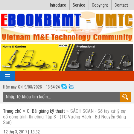
Introduce
Service
Copyright
Contact
Hôm nay:
CN,
9
/
08
/
2026
13
:
54:25
TRANG CHỦ
Trang chủ
C. Bài giảng kỹ thuật
SÁCH SCAN - Sổ tay xử lý sự
Bài giảng kỹ thuật
cố công trình thi công Tập 3 - (TG Vương Hách - Bd Nguyễn Đăng
Sơn)
Ngành Nhiệt lạnh
Luận văn kỹ thuật
12 thg 3, 2017
|
13:32