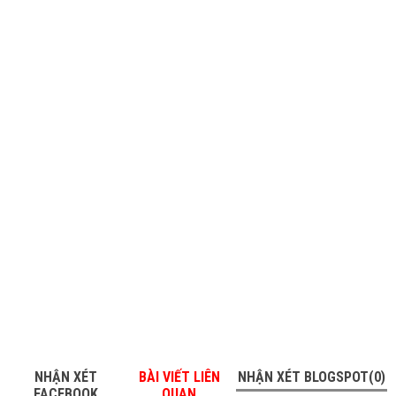
NHẬN XÉT
BÀI VIẾT LIÊN
NHẬN XÉT BLOGSPOT(0)
FACEBOOK
QUAN