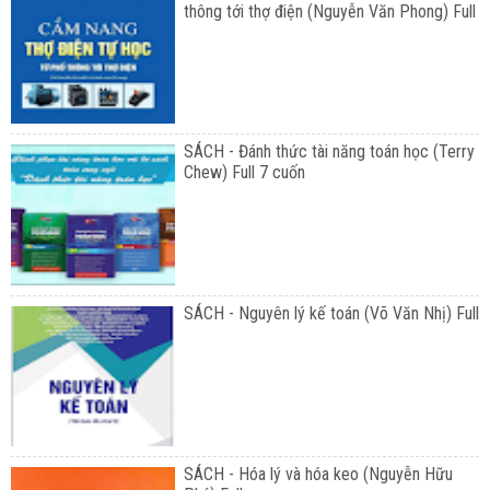
thông tới thợ điện (Nguyễn Văn Phong) Full
SÁCH - Đánh thức tài năng toán học (Terry
Chew) Full 7 cuốn
SÁCH - Nguyên lý kế toán (Võ Văn Nhị) Full
SÁCH - Hóa lý và hóa keo (Nguyễn Hữu