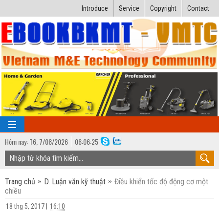
Introduce
Service
Copyright
Contact
Hôm nay:
T6,
7
/
08
/
2026
06
:
06:25
TRANG CHỦ
Trang chủ
D. Luận văn kỹ thuật
Điều khiển tốc độ động cơ một
Bài giảng kỹ thuật
chiều
Ngành Nhiệt lạnh
Luận văn kỹ thuật
18 thg 5, 2017
|
16:10