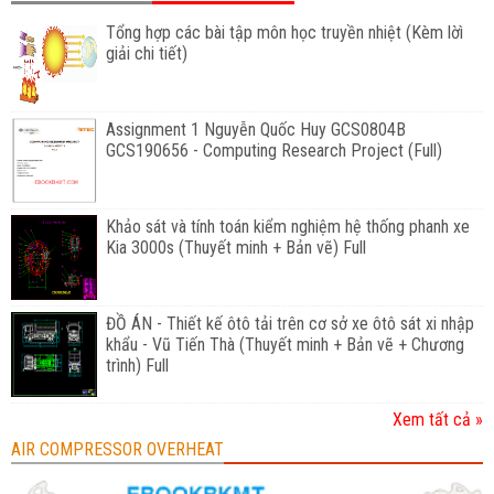
Tổng hợp các bài tập môn học truyền nhiệt (Kèm lờì
giải chi tiết)
Assignment 1 Nguyễn Quốc Huy GCS0804B
GCS190656 - Computing Research Project (Full)
Khảo sát và tính toán kiểm nghiệm hệ thống phanh xe
Kia 3000s (Thuyết minh + Bản vẽ) Full
ĐỒ ÁN - Thiết kế ôtô tải trên cơ sở xe ôtô sát xi nhập
khẩu - Vũ Tiến Thà (Thuyết minh + Bản vẽ + Chương
trình) Full
Xem tất cả »
AIR COMPRESSOR OVERHEAT