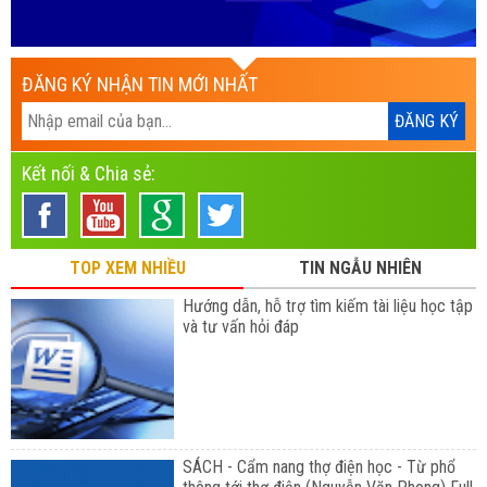
ĐĂNG KÝ NHẬN TIN MỚI NHẤT
Kết nối & Chia sẻ:
TOP XEM NHIỀU
TIN NGẪU NHIÊN
Hướng dẫn, hỗ trợ tìm kiếm tài liệu học tập
và tư vấn hỏi đáp
SÁCH - Cẩm nang thợ điện học - Từ phổ