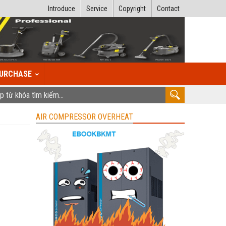
Introduce
Service
Copyright
Contact
URCHASE
AIR COMPRESSOR OVERHEAT