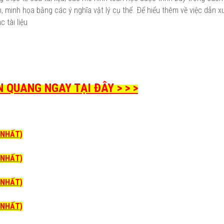
ch, minh họa bằng các ý nghĩa vật lý cụ thể. Ðể hiểu thêm về việc dẫn x
 tài liệu
 QUANG NGAY TẠI ĐÂY > > >
I NHẤT)
I NHẤT)
I NHẤT)
I NHẤT)