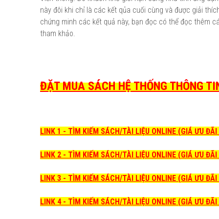
này đôi khi chỉ là các kết qủa cuối cùng và được giải thí
chứng minh các kết quả này, bạn đọc có thể đọc thêm các
tham khảo.
ĐẶT MUA SÁCH HỆ THỐNG THÔNG TIN
LINK 1 - TÌM KIẾM SÁCH/TÀI LIỆU ONLINE (GIÁ ƯU ĐÃ
LINK 2 - TÌM KIẾM SÁCH/TÀI LIỆU ONLINE (GIÁ ƯU ĐÃ
LINK 3 - TÌM KIẾM SÁCH/TÀI LIỆU ONLINE (GIÁ ƯU ĐÃ
LINK 4 - TÌM KIẾM SÁCH/TÀI LIỆU ONLINE (GIÁ ƯU ĐÃ