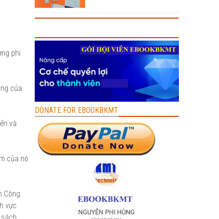
ợng phi
ụng của
DONATE FOR EBOOKBKMT
yến và
ểm của nó
ện Công
nh vực
n sách