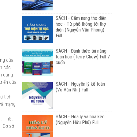
SÁCH - Cẩm nang thợ điện
học - Từ phổ thông tới thợ
điện (Nguyễn Văn Phong)
Full
SÁCH - Đánh thức tài năng
toán học (Terry Chew) Full 7
óng của
cuốn
ển các
n dụng
triển của
SÁCH - Nguyên lý kế toán
.
(Võ Văn Nhị) Full
ự tích
 và mạng
SÁCH - Hóa lý và hóa keo
m, ThS.
(Nguyễn Hữu Phú) Full
– Cơ sở