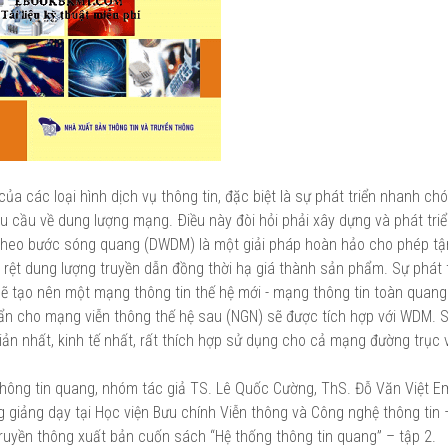
ủa các loại hình dịch vụ thông tin, đặc biệt là sự phát triển nhanh ch
 cầu về dung lượng mạng. Ðiều này đòi hỏi phải xây dựng và phát tri
heo bước sóng quang (DWDM) là một giải pháp hoàn hảo cho phép tậ
 rệt dung lượng truyền dẫn đồng thời hạ giá thành sản phẩm. Sự phát 
tạo nên một mạng thông tin thế hệ mới - mạng thông tin toàn quang
ẩn cho mạng viễn thông thế hệ sau (NGN) sẽ được tích hợp với WDM. S
giản nhất, kinh tế nhất, rất thích hợp sử dụng cho cả mạng đường trục
hông tin quang, nhóm tác giả TS. Lê Quốc Cường, ThS. Đỗ Văn Việt E
iảng dạy tại Học viện Bưu chính Viễn thông và Công nghệ thông tin 
Truyền thông xuất bản cuốn sách “Hệ thống thông tin quang” – tập 2.