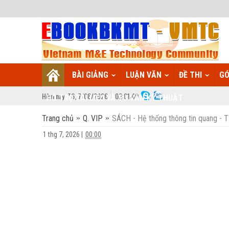
BÀI GIẢNG
LUẬN VĂN
ĐỀ THI
GÓ
Hôm nay:
T6,
7
/
08
/
2026
02
:
01:41
HỖ TRỢ TÀI LIỆU VÀ TƯ VẤN KỸ THUẬT
Trang chủ
Q. VIP
SÁCH - Hệ thống thông tin quang - 
1 thg 7, 2026
|
00:00