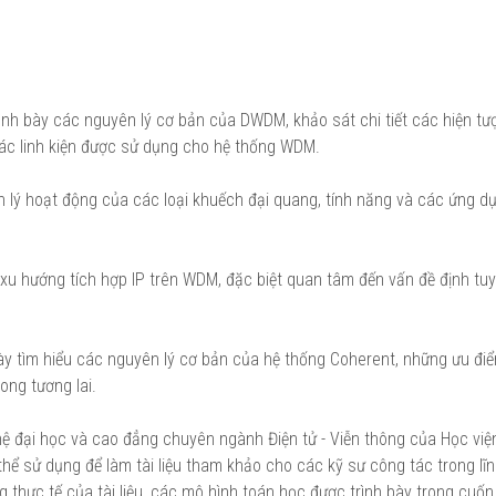
nh bày các nguyên lý cơ bản của DWDM, khảo sát chi tiết các hiện tư
ác linh kiện được sử dụng cho hệ thống WDM.
 lý hoạt động của các loại khuếch đại quang, tính năng và các ứng d
xu hướng tích hợp IP trên WDM, đặc biệt quan tâm đến vấn đề định tu
y tìm hiểu các nguyên lý cơ bản của hệ thống Coherent, những ưu đi
ong tương lai.
ệ đại học và cao đẳng chuyên ngành Điện tử - Viễn thông của Học vi
hể sử dụng để làm tài liệu tham khảo cho các kỹ sư công tác trong lĩ
 thực tế của tài liệu, các mô hình toán học được trình bày trong cuố