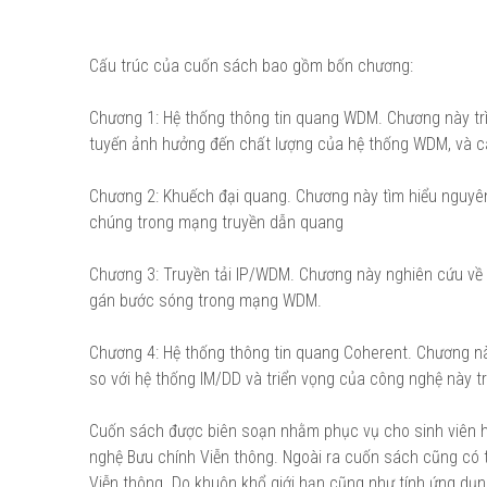
Cấu trúc của cuốn sách bao gồm bốn chương:
Chương 1: Hệ thống thông tin quang WDM. Chương này trì
tuyến ảnh hưởng đến chất lượng của hệ thống WDM, và c
Chương 2: Khuếch đại quang. Chương này tìm hiểu nguyên
chúng trong mạng truyền dẫn quang
Chương 3: Truyền tải IP/WDM. Chương này nghiên cứu về 
gán bước sóng trong mạng WDM.
Chương 4: Hệ thống thông tin quang Coherent. Chương nà
so với hệ thống IM/DD và triển vọng của công nghệ này tr
Cuốn sách được biên soạn nhằm phục vụ cho sinh viên h
nghệ Bưu chính Viễn thông. Ngoài ra cuốn sách cũng có t
Viễn thông. Do khuôn khổ giới hạn cũng như tính ứng dụng