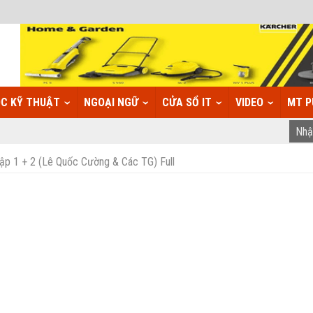
C KỸ THUẬT
NGOẠI NGỮ
CỬA SỔ IT
VIDEO
MT P
Tập 1 + 2 (Lê Quốc Cường & Các TG) Full