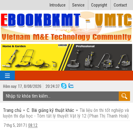
Introduce
Service
Copyright
Contact
Hôm nay:
T7,
8
/
08
/
2026
20
:
24:38
TRANG CHỦ
Trang chủ
C. Bài giảng kỹ thuật khác
Tài liệu ôn thi tốt nghiệp và
Bài giảng kỹ thuật
luyện thi đại học - Tóm tắt lý thuyết Vật lý 12 (Phan Thị Thanh Hoài)
Ngành Nhiệt lạnh
Luận văn kỹ thuật
7 thg 5, 2017
|
08:12