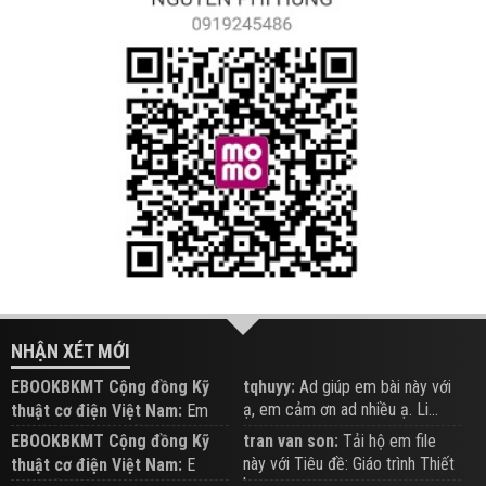
NHẬN XÉT MỚI
EBOOKBKMT Cộng đồng Kỹ
tqhuyy:
Ad giúp em bài này với
ạ, em cảm ơn ad nhiều ạ. Li...
thuật cơ điện Việt Nam:
Em
đăng trên Group hỗ trợ nhé
EBOOKBKMT Cộng đồng Kỹ
tran van son:
Tải hộ em file
này với Tiêu đề: Giáo trình Thiết
thuật cơ điện Việt Nam:
E
b...