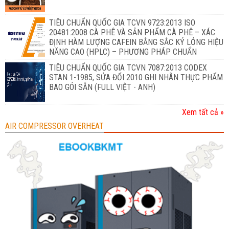
TIÊU CHUẨN QUỐC GIA TCVN 9723:2013 ISO
20481:2008 CÀ PHÊ VÀ SẢN PHẨM CÀ PHÊ – XÁC
ĐỊNH HÀM LƯỢNG CAFEIN BẰNG SẮC KÝ LỎNG HIỆU
NĂNG CAO (HPLC) – PHƯƠNG PHÁP CHUẨN
TIÊU CHUẨN QUỐC GIA TCVN 7087:2013 CODEX
STAN 1-1985, SỬA ĐỔI 2010 GHI NHÃN THỰC PHẨM
BAO GÓI SẴN (FULL VIỆT - ANH)
Xem tất cả »
AIR COMPRESSOR OVERHEAT