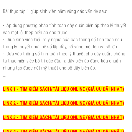
Bài thực tập 1 giúp sinh viên nắm vững các vấn đề sau:
- Ap dụng phương pháp tính toán dây quấn biến áp theo lý thuyết
vào một lỏi thép biến áp cho trước.
- Giúp sinh viên hiểu rõ ý nghĩa của các thông số tính toán nêu
trong ly thuyết như : hệ số lấp đầy, số vòng một lớp và số lớp. . .
- Dựa vào thông số tính toán theo lý thuyết cho dây quấn, chúng
ta thực hiện việc bố trí các đầu ra dây biến áp đúng tiêu chuẩn
nhưng tạo được nét mỹ thuật cho bộ dây biến áp.
...
LINK 1 - TÌM KIẾM SÁCH/TÀI LIỆU ONLINE (GIÁ ƯU ĐÃI NHẤT)
LINK 2 - TÌM KIẾM SÁCH/TÀI LIỆU ONLINE (GIÁ ƯU ĐÃI NHẤT)
LINK 3 - TÌM KIẾM SÁCH/TÀI LIỆU ONLINE (GIÁ ƯU ĐÃI NHẤT)
LINK 4 - TÌM KIẾM SÁCH/TÀI LIỆU ONLINE (GIÁ ƯU ĐÃI NHẤT)