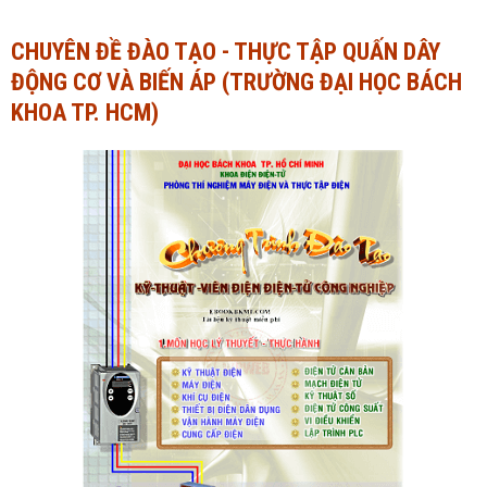
Ngành Tài chính - Ngân hàng
Ngành Quản trị kinh doanh
CHUYÊN ĐỀ ĐÀO TẠO - THỰC TẬP QUẤN DÂY
ĐỘNG CƠ VÀ BIẾN ÁP (TRƯỜNG ĐẠI HỌC BÁCH
Khác
Ngành Tài chính - Ngân hàng
KHOA TP. HCM)
Bài giảng xã hội
Khác
Chính trị - Tư tưởng
Luận văn xã hội
Lịch sử - Văn hóa
Chính trị - Tư tưởng
Tâm lý học
Lịch sử - Văn hóa
Khác
Tâm lý học
Khác