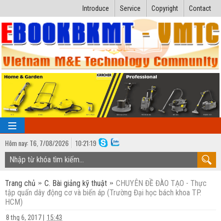
Introduce
Service
Copyright
Contact
Hôm nay:
T6,
7
/
08
/
2026
10
:
21:19
TRANG CHỦ
Trang chủ
C. Bài giảng kỹ thuật
CHUYÊN ĐỀ ĐÀO TẠO - Thực
Bài giảng kỹ thuật
tập quấn dây động cơ và biến áp (Trường Đại học bách khoa TP.
HCM)
Ngành Nhiệt lạnh
Luận văn kỹ thuật
8 thg 6, 2017
|
15:43