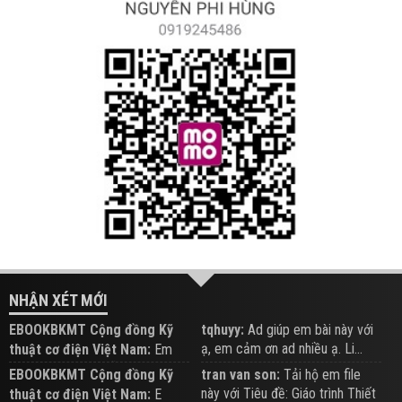
NHẬN XÉT MỚI
EBOOKBKMT Cộng đồng Kỹ
tqhuyy:
Ad giúp em bài này với
ạ, em cảm ơn ad nhiều ạ. Li...
thuật cơ điện Việt Nam:
Em
đăng trên Group hỗ trợ nhé
EBOOKBKMT Cộng đồng Kỹ
tran van son:
Tải hộ em file
này với Tiêu đề: Giáo trình Thiết
thuật cơ điện Việt Nam:
E