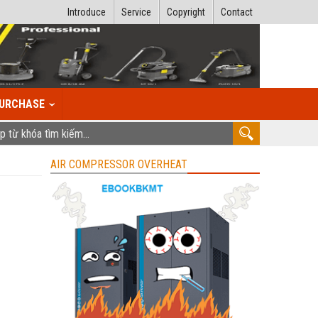
Introduce
Service
Copyright
Contact
URCHASE
AIR COMPRESSOR OVERHEAT