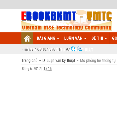
BÀI GIẢNG
LUẬN VĂN
ĐỀ THI
GÓ
Hôm nay:
T7,
8
/
08
/
2026
11
:
10:10
HỖ TRỢ TÀI LIỆU VÀ TƯ VẤN KỸ THUẬT
Trang chủ
D. Luận văn kỹ thuật
Mô phỏng hệ thống tự 
8 thg 6, 2017
|
15:15