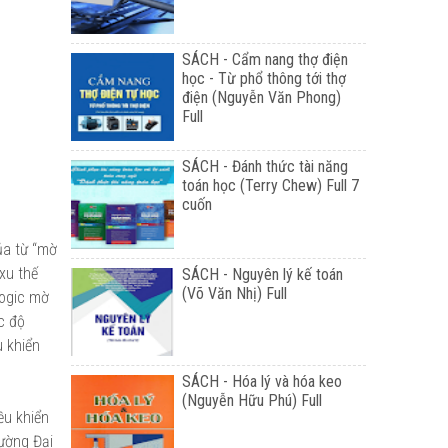
SÁCH - Cẩm nang thợ điện
học - Từ phổ thông tới thợ
điện (Nguyễn Văn Phong)
Full
SÁCH - Đánh thức tài năng
toán học (Terry Chew) Full 7
cuốn
ủa từ “mờ
xu thế
SÁCH - Nguyên lý kế toán
(Võ Văn Nhị) Full
Logic mờ
c độ
u khiển
SÁCH - Hóa lý và hóa keo
(Nguyễn Hữu Phú) Full
ều khiển
ường Đại