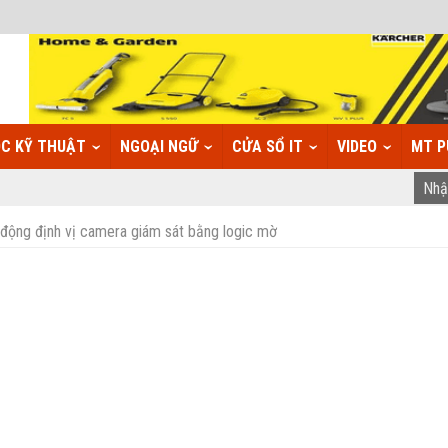
C KỸ THUẬT
NGOẠI NGỮ
CỬA SỔ IT
VIDEO
MT P
động định vị camera giám sát bằng logic mờ