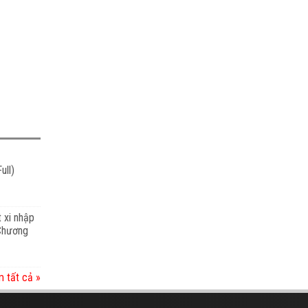
ull)
t xi nhập
 Chương
 tất cả »