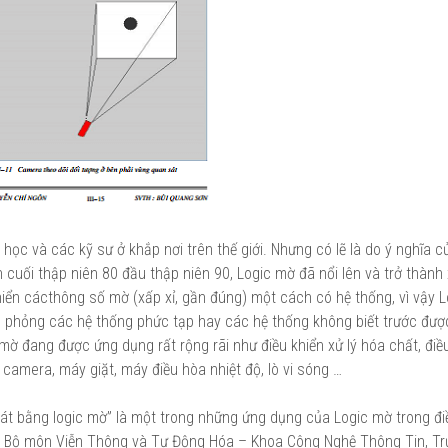
ọc và các kỹ sư ở khắp nơi trên thế giới. Nhưng có lẽ là do ý nghĩa c
 cuối thập niên 80 đầu thập niên 90, Logic mờ đã nổi lên và trở thành 
hiển cácthông số mờ (xấp xỉ, gần đúng) một cách có hệ thống, vì vậy 
mô phỏng các hệ thống phức tạp hay các hệ thống không biết trước đượ
mờ đang được ứng dụng rất rộng rãi như điều khiển xử lý hóa chất, điề
 camera, máy giặt, máy điều hòa nhiệt độ, lò vi sóng …
át bằng logic mờ” là một trong những ứng dụng của Logic mờ trong đi
ủa Bộ môn Viễn Thông và Tự Động Hóa – Khoa Công Nghệ Thông Tin, Tr