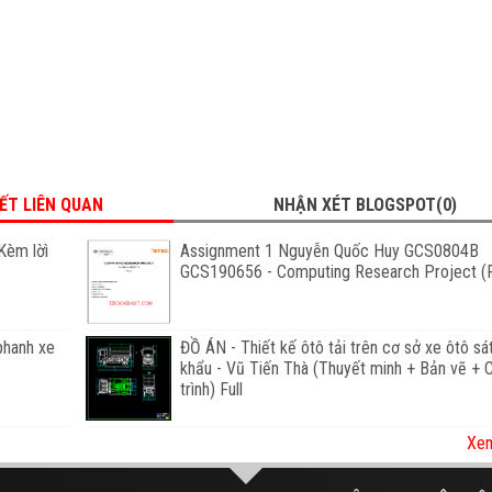
IẾT LIÊN QUAN
NHẬN XÉT BLOGSPOT(0)
Kèm lờì
Assignment 1 Nguyễn Quốc Huy GCS0804B
GCS190656 - Computing Research Project (F
phanh xe
ĐỒ ÁN - Thiết kế ôtô tải trên cơ sở xe ôtô sá
khẩu - Vũ Tiến Thà (Thuyết minh + Bản vẽ +
trình) Full
Xem