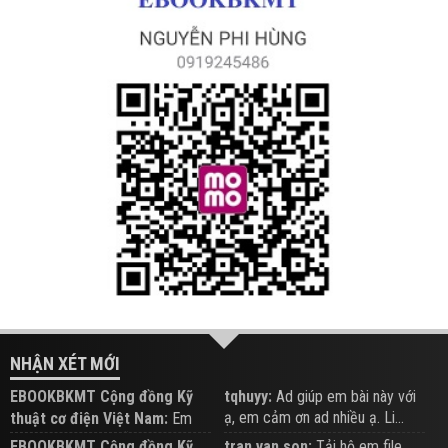
NHẬN XÉT MỚI
EBOOKBKMT Cộng đồng Kỹ
tqhuyy:
Ad giúp em bài này với
ạ, em cảm ơn ad nhiều ạ. Li...
thuật cơ điện Việt Nam:
Em
đăng trên Group hỗ trợ nhé
EBOOKBKMT Cộng đồng Kỹ
tran van son:
Tải hộ em file