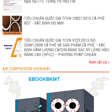
nguy hại (TS. Tưởng Thị Hội) Full
TIÊU CHUẨN QUỐC GIA TCVN 10821:2015 CÀ PHÊ
BỘT - XÁC ĐỊNH ĐỘ MỊN
TIÊU CHUẨN QUỐC GIA TCVN 9723:2013 ISO
20481:2008 CÀ PHÊ VÀ SẢN PHẨM CÀ PHÊ – XÁC
ĐỊNH HÀM LƯỢNG CAFEIN BẰNG SẮC KÝ LỎNG HIỆU
NĂNG CAO (HPLC) – PHƯƠNG PHÁP CHUẨN
Xem tất cả »
AIR COMPRESSOR OVERHEAT