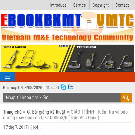
Introduce
Service
Copyright
Contact
Hôm nay:
CN,
9
/
08
/
2026
11
:
22:52
TRANG CHỦ
Trang chủ
C. Bài giảng kỹ thuật
GIÁO TRÌNH - Kiểm tra và bảo
Bài giảng kỹ thuật
dưỡng máy bơm có Q ≤1000m3/h (Trần Văn Đông)
Ngành Nhiệt lạnh
Luận văn kỹ thuật
17 thg 7, 2017
|
16:41