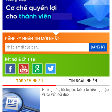
ĐĂNG KÝ NHẬN TIN MỚI NHẤT
Kết nối & Chia sẻ:
TOP XEM NHIỀU
TIN NGẪU NHIÊN
Hướng dẫn, hỗ trợ tìm kiếm tài liệu học tập
và tư vấn hỏi đáp