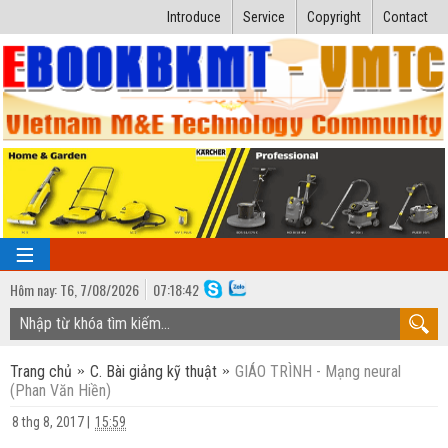
Introduce
Service
Copyright
Contact
Hôm nay:
T6,
7
/
08
/
2026
07
:
18:43
TRANG CHỦ
Trang chủ
C. Bài giảng kỹ thuật
GIÁO TRÌNH - Mạng neural
Bài giảng kỹ thuật
(Phan Văn Hiền)
Ngành Nhiệt lạnh
Luận văn kỹ thuật
8 thg 8, 2017
|
15:59