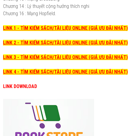
Chương 14 : Lý thuyết cộng hưởng thích nghi
Chương 16 : Mạng Hopfield.
LINK 1 - TÌM KIẾM SÁCH/TÀI LIỆU ONLINE (GIÁ ƯU ĐÃI NHẤT)
LINK 2 - TÌM KIẾM SÁCH/TÀI LIỆU ONLINE (GIÁ ƯU ĐÃI NHẤT)
LINK 3 - TÌM KIẾM SÁCH/TÀI LIỆU ONLINE (GIÁ ƯU ĐÃI NHẤT)
LINK 4 - TÌM KIẾM SÁCH/TÀI LIỆU ONLINE (GIÁ ƯU ĐÃI NHẤT)
LINK DOWNLOAD