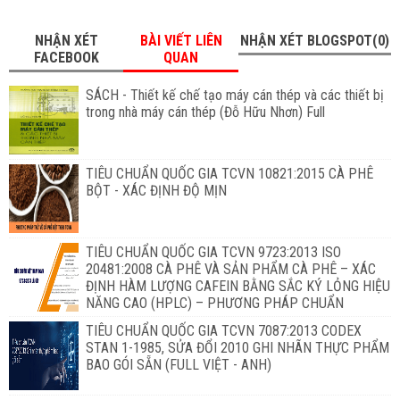
NHẬN XÉT
BÀI VIẾT LIÊN
NHẬN XÉT BLOGSPOT(0)
FACEBOOK
QUAN
SÁCH - Thiết kế chế tạo máy cán thép và các thiết bị
trong nhà máy cán thép (Đỗ Hữu Nhơn) Full
TIÊU CHUẨN QUỐC GIA TCVN 10821:2015 CÀ PHÊ
BỘT - XÁC ĐỊNH ĐỘ MỊN
TIÊU CHUẨN QUỐC GIA TCVN 9723:2013 ISO
20481:2008 CÀ PHÊ VÀ SẢN PHẨM CÀ PHÊ – XÁC
ĐỊNH HÀM LƯỢNG CAFEIN BẰNG SẮC KÝ LỎNG HIỆU
NĂNG CAO (HPLC) – PHƯƠNG PHÁP CHUẨN
TIÊU CHUẨN QUỐC GIA TCVN 7087:2013 CODEX
STAN 1-1985, SỬA ĐỔI 2010 GHI NHÃN THỰC PHẨM
BAO GÓI SẴN (FULL VIỆT - ANH)