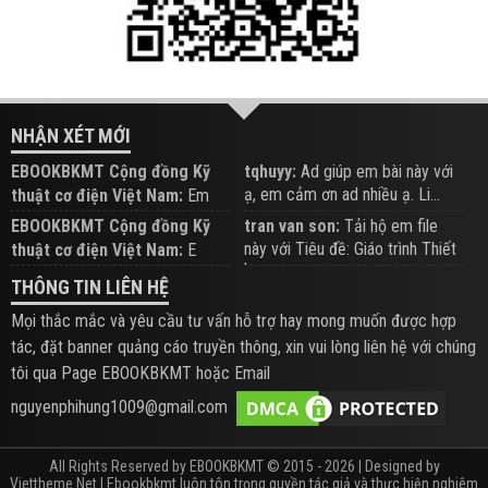
NHẬN XÉT MỚI
EBOOKBKMT Cộng đồng Kỹ
tqhuyy:
Ad giúp em bài này với
ạ, em cảm ơn ad nhiều ạ. Li...
thuật cơ điện Việt Nam:
Em
đăng trên Group hỗ trợ nhé
EBOOKBKMT Cộng đồng Kỹ
tran van son:
Tải hộ em file
này với Tiêu đề: Giáo trình Thiết
thuật cơ điện Việt Nam:
E
b...
xem hỗ trợ trên Group
THÔNG TIN LIÊN HỆ
Mọi thắc mắc và yêu cầu tư vấn hỗ trợ hay mong muốn được hợp
tác, đặt banner quảng cáo truyền thông, xin vui lòng liên hệ với chúng
tôi qua Page EBOOKBKMT hoặc Email
nguyenphihung1009@gmail.com
All Rights Reserved by EBOOKBKMT © 2015 - 2026 | Designed by
Viettheme.Net
| Ebookbkmt luôn tôn trọng quyền tác giả và thực hiện nghiêm