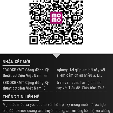
NHẬN XÉT MỚI
EBOOKBKMT Cộng đồng Kỹ
tqhuyy:
Ad giúp em bài này với
ạ, em cảm ơn ad nhiều ạ. Li...
thuật cơ điện Việt Nam:
Em
đăng trên Group hỗ trợ nhé
EBOOKBKMT Cộng đồng Kỹ
tran van son:
Tải hộ em file
này với Tiêu đề: Giáo trình Thiết
thuật cơ điện Việt Nam:
E
b...
xem hỗ trợ trên Group
THÔNG TIN LIÊN HỆ
Mọi thắc mắc và yêu cầu tư vấn hỗ trợ hay mong muốn được hợp
tác, đặt banner quảng cáo truyền thông, xin vui lòng liên hệ với chúng