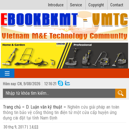
Introduce
Service
Copyright
Contact
Hôm nay:
CN,
9
/
08
/
2026
12
:
16:22
TRANG CHỦ
Trang chủ
D. Luận văn kỹ thuật
Nghiên cứu giải pháp an toàn
Bài giảng kỹ thuật
thông tin bảo vệ cổng thông tin điện tử một cửa cấp huyện ứng
dụng cài đặt tại tỉnh Nam Định
Ngành Nhiệt lạnh
Luận văn kỹ thuật
30 thg 9, 2017
|
14:03