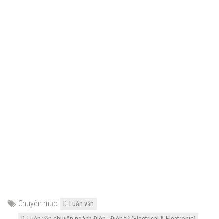
Chuyên mục:
D. Luận văn
D. Luận văn chuyên ngành Điện - Điện tử (Electrical & Electronic)