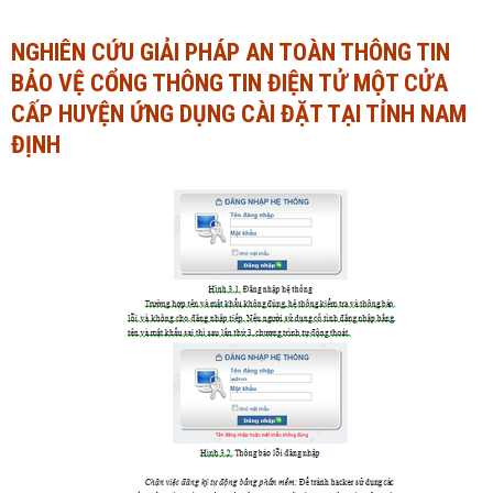
Ngành Tài chính - Ngân hàng
Ngành Quản trị kinh doanh
NGHIÊN CỨU GIẢI PHÁP AN TOÀN THÔNG TIN
BẢO VỆ CỔNG THÔNG TIN ĐIỆN TỬ MỘT CỬA
Khác
Ngành Tài chính - Ngân hàng
CẤP HUYỆN ỨNG DỤNG CÀI ĐẶT TẠI TỈNH NAM
Bài giảng xã hội
Khác
ĐỊNH
Chính trị - Tư tưởng
Luận văn xã hội
Lịch sử - Văn hóa
Chính trị - Tư tưởng
Tâm lý học
Lịch sử - Văn hóa
Khác
Tâm lý học
Khác