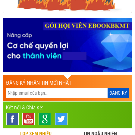
ĐĂNG KÝ NHẬN TIN MỚI NHẤT
Kết nối & Chia sẻ:
TOP XEM NHIỀU
TIN NGẪU NHIÊN