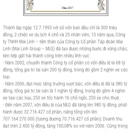
Thành lập ngày 12.7.1993 với số vốn ban đầu chỉ là 300 triệu
đồng, 2 chiếc xe du lịch 4 chỗ và 25 nhân viên, 15 năm qua, Công
ty TNHH Mai Linh – tiền thân của Công ty Cổ phần Tập đoàn Mai
Linh (Mai Linh Group – MLG) đã tạo được những bước đi vững chắc,
liên tiếp gặt hái thành công trên nhiều lĩnh vực:
- Năm 2002, chuyển thành Công ty cổ phần có vốn điều lệ là 68 tỷ
đồng, tổng giá trị tài sản 200 tỷ đồng, trong đó gồm 2 nghìn xe các
loại.
- Năm 2006, đạt mức tăng trưởng vượt bậc, vốn điều lệ đã là 380 tỷ
đồng, tổng giá trị tài sản là 1 nghìn tỷ đồng, trong đó gồm 4 nghìn
xe taxi các loại, 250 xe tốc hành 16 chỗ ngồi, 250 xe cho thuê.
- Đến năm 2007, vốn điều lệ của MLG đã tăng lên 980 tỷ đồng, phát
hành được 32.716.427 cổ phần, nâng tổng vốn lên
707.164.270.000 (tương đương 70.716.427 cổ phần); Doanh thu
đạt trên 2.400 tỷ đồng, tăng 100,08% so với năm 2006. Cũng trong