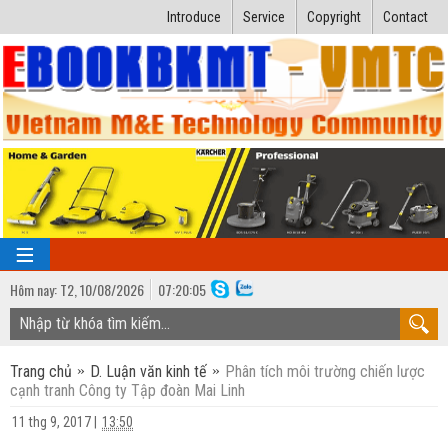
Introduce
Service
Copyright
Contact
Hôm nay:
T2,
10
/
08
/
2026
07
:
20:06
TRANG CHỦ
Trang chủ
D. Luận văn kinh tế
Phân tích môi trường chiến lược
Bài giảng kỹ thuật
cạnh tranh Công ty Tập đoàn Mai Linh
Ngành Nhiệt lạnh
Luận văn kỹ thuật
11 thg 9, 2017
|
13:50