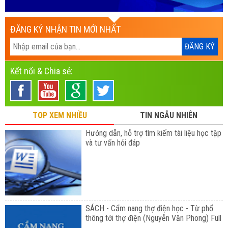
ĐĂNG KÝ NHẬN TIN MỚI NHẤT
Kết nối & Chia sẻ:
TOP XEM NHIỀU
TIN NGẪU NHIÊN
Hướng dẫn, hỗ trợ tìm kiếm tài liệu học tập
và tư vấn hỏi đáp
SÁCH - Cẩm nang thợ điện học - Từ phổ
thông tới thợ điện (Nguyễn Văn Phong) Full