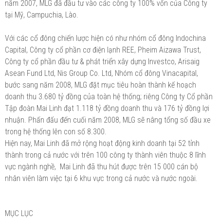
năm 2007, MLG đã đầu tư vào các công ty 100% vốn của Công ty
tại Mỹ, Campuchia, Lào.
Với các cổ đông chiến lược hiện có như nhóm cổ đông Indochina
Capital, Công ty cổ phần cơ điện lạnh REE, Pheim Aizawa Trust,
Công ty cổ phần đầu tư & phát triển xây dựng Investco, Arisaig
Asean Fund Ltd, Nis Group Co. Ltd, Nhóm cổ đông Vinacapital,
bước sang năm 2008, MLG đặt mục tiêu hoàn thành kế hoạch
doanh thu 3.680 tỷ đồng của toàn hệ thống; riêng Công ty Cổ phần
Tập đoàn Mai Linh đạt 1.118 tỷ đồng doanh thu và 176 tỷ đồng lợi
nhuận. Phấn đấu đến cuối năm 2008, MLG sẽ nâng tổng số đầu xe
trong hệ thống lên con số 8.300.
Hiện nay, Mai Linh đã mở rộng hoạt động kinh doanh tại 52 tỉnh
thành trong cả nước với trên 100 công ty thành viên thuộc 8 lĩnh
vực ngành nghề, Mai Linh đã thu hút được trên 15 000 cán bộ
nhân viên làm việc tại 6 khu vực trong cả nước và nước ngoài.
MỤC LỤC