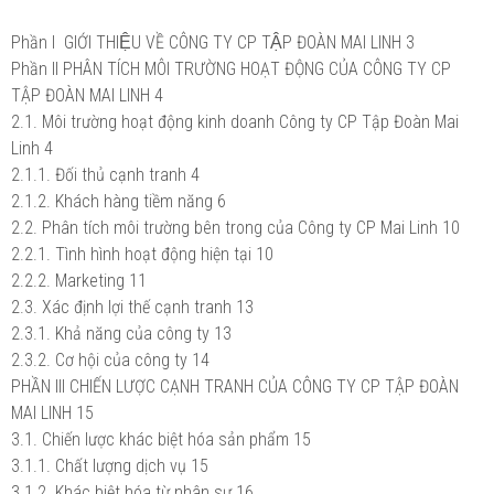
Phần I GIỚI THIỆU VỀ CÔNG TY CP TẬP ĐOÀN MAI LINH
3
Phần II PHÂN TÍCH MÔI TRƯỜNG HOẠT ĐỘNG CỦA CÔNG TY CP
TẬP ĐOÀN MAI LINH
4
2.1. Môi trường hoạt động kinh doanh Công ty CP Tập Đoàn Mai
Linh
4
2.1.1. Đối thủ cạnh tranh
4
2.1.2. Khách hàng tiềm năng
6
2.2. Phân tích môi trường bên trong của Công ty CP Mai Linh
10
2.2.1. Tình hình hoạt động hiện tại
10
2.2.2. Marketing
11
2.3. Xác định lợi thế cạnh tranh
13
2.3.1. Khả năng của công ty
13
2.3.2. Cơ hội của công ty
14
PHẦN III CHIẾN LƯỢC CẠNH TRANH CỦA CÔNG TY CP TẬP ĐOÀN
MAI LINH
15
3.1. Chiến lược khác biệt hóa sản phẩm
15
3.1.1. Chất lượng dịch vụ
15
3.1.2. Khác biệt hóa từ nhân sự
16