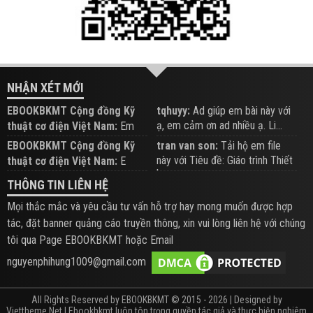
NHẬN XÉT MỚI
EBOOKBKMT Cộng đồng Kỹ
tqhuyy:
Ad giúp em bài này với
ạ, em cảm ơn ad nhiều ạ. Li...
thuật cơ điện Việt Nam:
Em
đăng trên Group hỗ trợ nhé
EBOOKBKMT Cộng đồng Kỹ
tran van son:
Tải hộ em file
này với Tiêu đề: Giáo trình Thiết
thuật cơ điện Việt Nam:
E
b...
xem hỗ trợ trên Group
THÔNG TIN LIÊN HỆ
Mọi thắc mắc và yêu cầu tư vấn hỗ trợ hay mong muốn được hợp
tác, đặt banner quảng cáo truyền thông, xin vui lòng liên hệ với chúng
tôi qua Page EBOOKBKMT hoặc Email
nguyenphihung1009@gmail.com
All Rights Reserved by EBOOKBKMT © 2015 - 2026 | Designed by
Viettheme.Net
| Ebookbkmt luôn tôn trọng quyền tác giả và thực hiện nghiêm