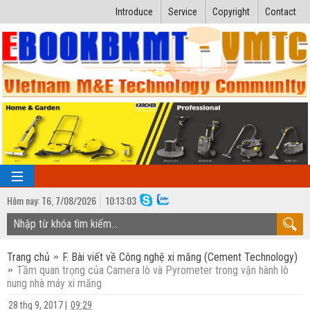
Introduce
Service
Copyright
Contact
Hôm nay:
T6,
7
/
08
/
2026
10
:
13:04
TRANG CHỦ
Trang chủ
F. Bài viết về Công nghệ xi măng (Cement Technology)
Bài giảng kỹ thuật
Tầm quan trọng của Camera lò và Pyrometer trong vận hành lò
nung nhà máy xi măng
Ngành Nhiệt lạnh
Luận văn kỹ thuật
28 thg 9, 2017
|
09:29