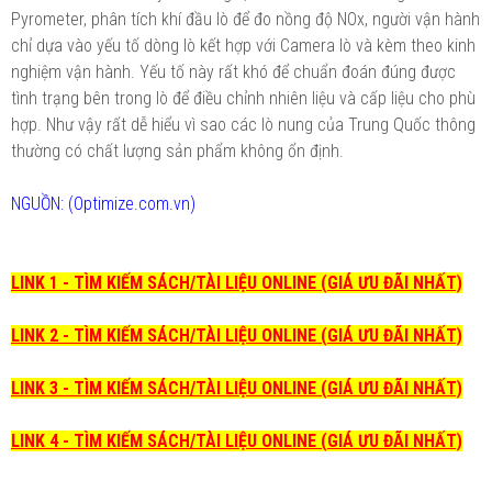
Pyrometer, phân tích khí đầu lò để đo nồng độ NOx, người vận hành
chỉ dựa vào yếu tố dòng lò kết hợp với Camera lò và kèm theo kinh
nghiệm vận hành. Yếu tố này rất khó để chuẩn đoán đúng được
tình trạng bên trong lò để điều chỉnh nhiên liệu và cấp liệu cho phù
hợp. Như vậy rất dễ hiểu vì sao các lò nung của Trung Quốc thông
thường có chất lượng sản phẩm không ổn định.
NGUỒN: (Optimize.com.vn)
LINK 1 - TÌM KIẾM SÁCH/TÀI LIỆU ONLINE (GIÁ ƯU ĐÃI NHẤT)
LINK 2 - TÌM KIẾM SÁCH/TÀI LIỆU ONLINE (GIÁ ƯU ĐÃI NHẤT)
LINK 3 - TÌM KIẾM SÁCH/TÀI LIỆU ONLINE (GIÁ ƯU ĐÃI NHẤT)
LINK 4 - TÌM KIẾM SÁCH/TÀI LIỆU ONLINE (GIÁ ƯU ĐÃI NHẤT)