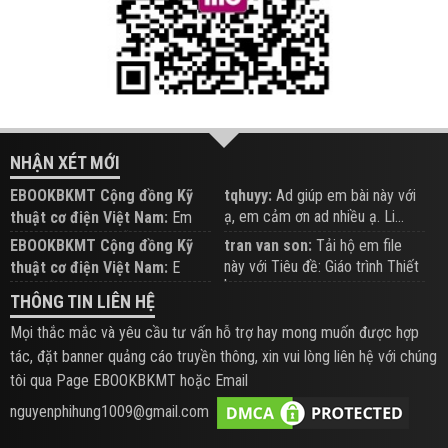
NHẬN XÉT MỚI
EBOOKBKMT Cộng đồng Kỹ
tqhuyy:
Ad giúp em bài này với
ạ, em cảm ơn ad nhiều ạ. Li...
thuật cơ điện Việt Nam:
Em
đăng trên Group hỗ trợ nhé
EBOOKBKMT Cộng đồng Kỹ
tran van son:
Tải hộ em file
này với Tiêu đề: Giáo trình Thiết
thuật cơ điện Việt Nam:
E
b...
xem hỗ trợ trên Group
THÔNG TIN LIÊN HỆ
Mọi thắc mắc và yêu cầu tư vấn hỗ trợ hay mong muốn được hợp
tác, đặt banner quảng cáo truyền thông, xin vui lòng liên hệ với chúng
tôi qua Page EBOOKBKMT hoặc Email
nguyenphihung1009@gmail.com