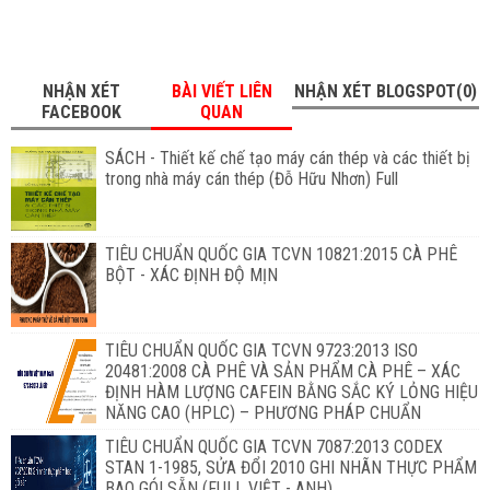
NHẬN XÉT
BÀI VIẾT LIÊN
NHẬN XÉT BLOGSPOT(0)
FACEBOOK
QUAN
SÁCH - Thiết kế chế tạo máy cán thép và các thiết bị
trong nhà máy cán thép (Đỗ Hữu Nhơn) Full
TIÊU CHUẨN QUỐC GIA TCVN 10821:2015 CÀ PHÊ
BỘT - XÁC ĐỊNH ĐỘ MỊN
TIÊU CHUẨN QUỐC GIA TCVN 9723:2013 ISO
20481:2008 CÀ PHÊ VÀ SẢN PHẨM CÀ PHÊ – XÁC
ĐỊNH HÀM LƯỢNG CAFEIN BẰNG SẮC KÝ LỎNG HIỆU
NĂNG CAO (HPLC) – PHƯƠNG PHÁP CHUẨN
TIÊU CHUẨN QUỐC GIA TCVN 7087:2013 CODEX
STAN 1-1985, SỬA ĐỔI 2010 GHI NHÃN THỰC PHẨM
BAO GÓI SẴN (FULL VIỆT - ANH)