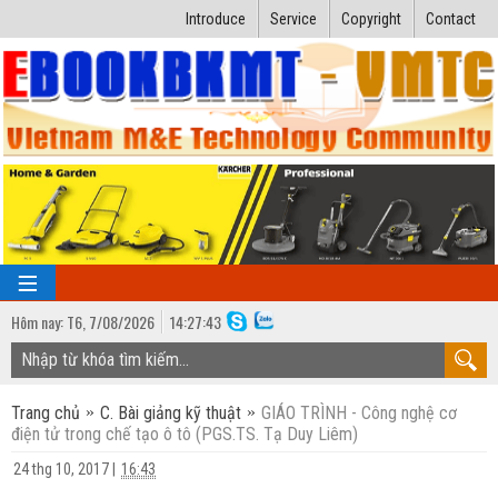
Introduce
Service
Copyright
Contact
Hôm nay:
T6,
7
/
08
/
2026
14
:
27:43
TRANG CHỦ
Trang chủ
C. Bài giảng kỹ thuật
GIÁO TRÌNH - Công nghệ cơ
Bài giảng kỹ thuật
điện tử trong chế tạo ô tô (PGS.TS. Tạ Duy Liêm)
Ngành Nhiệt lạnh
Luận văn kỹ thuật
24 thg 10, 2017
|
16:43