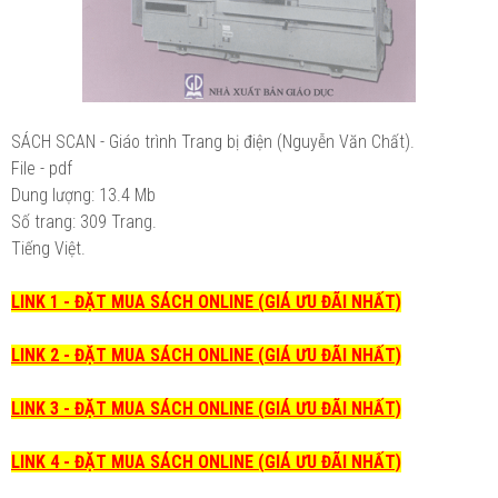
SÁCH SCAN - Giáo trình Trang bị điện (Nguyễn Văn Chất).
File - pdf
Dung lượng: 13.4 Mb
Số trang: 309 Trang.
Tiếng Việt.
LINK 1 - ĐẶT MUA SÁCH ONLINE (GIÁ ƯU ĐÃI NHẤT)
LINK 2 - ĐẶT MUA SÁCH ONLINE (GIÁ ƯU ĐÃI NHẤT)
LINK 3 - ĐẶT MUA SÁCH ONLINE (GIÁ ƯU ĐÃI NHẤT)
LINK 4 - ĐẶT MUA SÁCH ONLINE (GIÁ ƯU ĐÃI NHẤT)