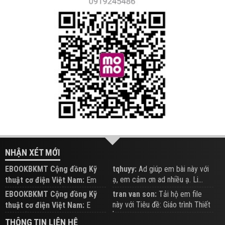
NHẬN XÉT MỚI
EBOOKBKMT Cộng đồng Kỹ
tqhuyy:
Ad giúp em bài này với
ạ, em cảm ơn ad nhiều ạ. Li...
thuật cơ điện Việt Nam:
Em
đăng trên Group hỗ trợ nhé
EBOOKBKMT Cộng đồng Kỹ
tran van son:
Tải hộ em file
này với Tiêu đề: Giáo trình Thiết
thuật cơ điện Việt Nam:
E
b...
xem hỗ trợ trên Group
THÔNG TIN LIÊN HỆ