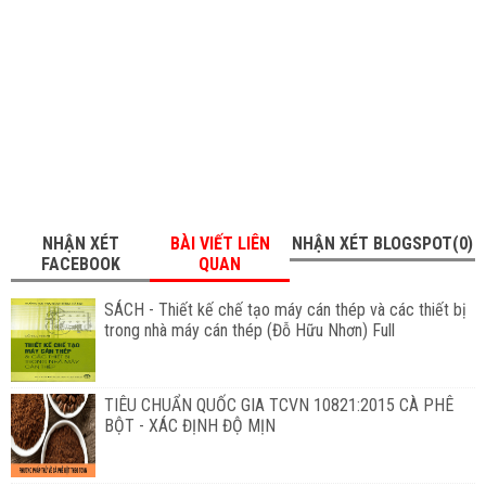
NHẬN XÉT
BÀI VIẾT LIÊN
NHẬN XÉT BLOGSPOT(0)
FACEBOOK
QUAN
SÁCH - Thiết kế chế tạo máy cán thép và các thiết bị
trong nhà máy cán thép (Đỗ Hữu Nhơn) Full
TIÊU CHUẨN QUỐC GIA TCVN 10821:2015 CÀ PHÊ
BỘT - XÁC ĐỊNH ĐỘ MỊN