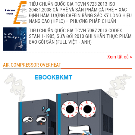
TIÊU CHUẨN QUỐC GIA TCVN 9723:2013 ISO
20481:2008 CÀ PHÊ VÀ SẢN PHẨM CÀ PHÊ – XÁC
ĐỊNH HÀM LƯỢNG CAFEIN BẰNG SẮC KÝ LỎNG HIỆU
NĂNG CAO (HPLC) – PHƯƠNG PHÁP CHUẨN
TIÊU CHUẨN QUỐC GIA TCVN 7087:2013 CODEX
STAN 1-1985, SỬA ĐỔI 2010 GHI NHÃN THỰC PHẨM
BAO GÓI SẴN (FULL VIỆT - ANH)
Xem tất cả »
AIR COMPRESSOR OVERHEAT