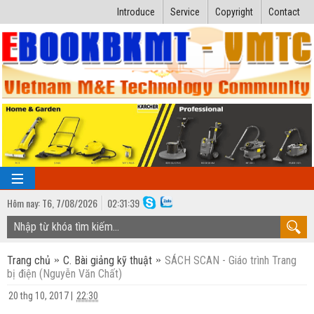
Introduce
Service
Copyright
Contact
Hôm nay:
T6,
7
/
08
/
2026
02
:
31:40
TRANG CHỦ
Trang chủ
C. Bài giảng kỹ thuật
SÁCH SCAN - Giáo trình Trang
Bài giảng kỹ thuật
bị điện (Nguyễn Văn Chất)
Ngành Nhiệt lạnh
Luận văn kỹ thuật
20 thg 10, 2017
|
22:30