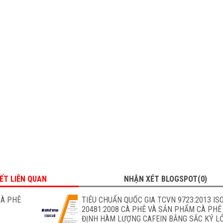
IẾT LIÊN QUAN
NHẬN XÉT BLOGSPOT(0)
CÀ PHÊ
TIÊU CHUẨN QUỐC GIA TCVN 9723:2013 IS
20481:2008 CÀ PHÊ VÀ SẢN PHẨM CÀ PHÊ
ĐỊNH HÀM LƯỢNG CAFEIN BẰNG SẮC KÝ L