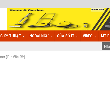
C KỸ THUẬT
NGOẠI NGỮ
CỬA SỔ IT
VIDEO
MT P
 học (Dư Văn Rê)