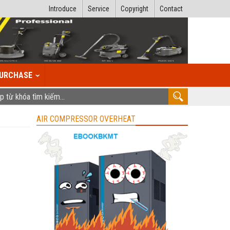
Introduce
Service
Copyright
Contact
URCHASE
AIR COMPRESSOR OVERHEAT