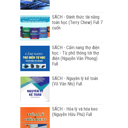
SÁCH - Đánh thức tài năng
toán học (Terry Chew) Full 7
cuốn
SÁCH - Cẩm nang thợ điện
học - Từ phổ thông tới thợ
điện (Nguyễn Văn Phong)
Full
SÁCH - Nguyên lý kế toán
(Võ Văn Nhị) Full
SÁCH - Hóa lý và hóa keo
(Nguyễn Hữu Phú) Full