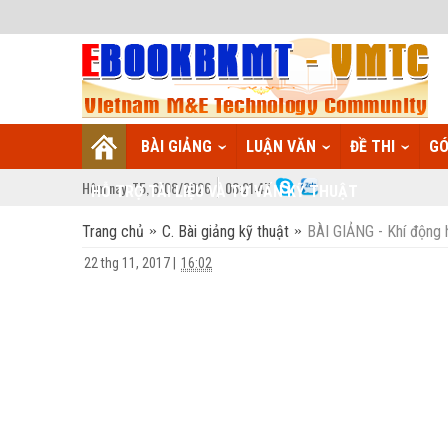
BÀI GIẢNG
LUẬN VĂN
ĐỀ THI
GÓ
Hôm nay:
T5,
6
/
08
/
2026
08
:
21:48
HỖ TRỢ TÀI LIỆU VÀ TƯ VẤN KỸ THUẬT
Trang chủ
C. Bài giảng kỹ thuật
BÀI GIẢNG - Khí động
22 thg 11, 2017
|
16:02