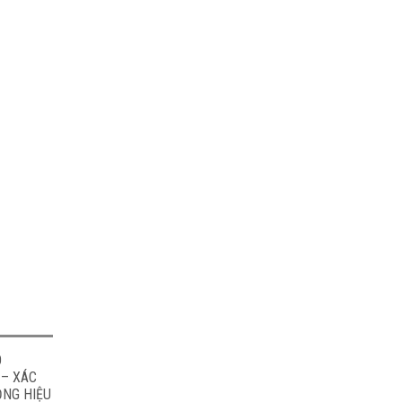
O
 – XÁC
ỎNG HIỆU