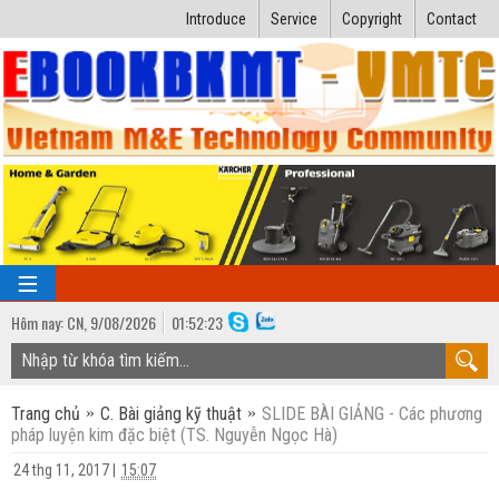
Introduce
Service
Copyright
Contact
Hôm nay:
CN,
9
/
08
/
2026
01
:
52:24
TRANG CHỦ
Trang chủ
C. Bài giảng kỹ thuật
SLIDE BÀI GIẢNG - Các phương
Bài giảng kỹ thuật
pháp luyện kim đặc biệt (TS. Nguyễn Ngọc Hà)
Ngành Nhiệt lạnh
Luận văn kỹ thuật
24 thg 11, 2017
|
15:07