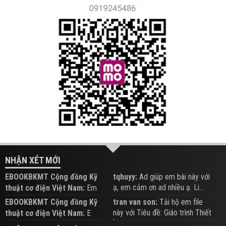
NHẬN XÉT MỚI
EBOOKBKMT Cộng đồng Kỹ
tqhuyy:
Ad giúp em bài này với
ạ, em cảm ơn ad nhiều ạ. Li...
thuật cơ điện Việt Nam:
Em
đăng trên Group hỗ trợ nhé
EBOOKBKMT Cộng đồng Kỹ
tran van son:
Tải hộ em file
này với Tiêu đề: Giáo trình Thiết
thuật cơ điện Việt Nam:
E
b...
xem hỗ trợ trên Group