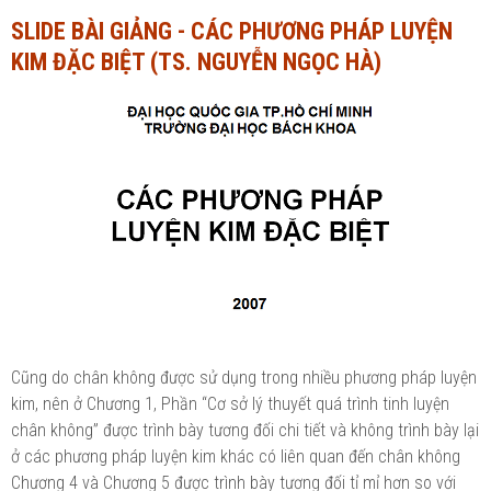
SLIDE BÀI GIẢNG - CÁC PHƯƠNG PHÁP LUYỆN
Ngành Tài chính - Ngân hàng
Ngành Quản trị kinh doanh
KIM ĐẶC BIỆT (TS. NGUYỄN NGỌC HÀ)
Khác
Ngành Tài chính - Ngân hàng
Bài giảng xã hội
Khác
Chính trị - Tư tưởng
Luận văn xã hội
Lịch sử - Văn hóa
Chính trị - Tư tưởng
Tâm lý học
Lịch sử - Văn hóa
Khác
Tâm lý học
Khác
Cũng do chân không được sử dụng trong nhiều phương pháp luyện
kim, nên ở Chương 1, Phần “Cơ sở lý thuyết quá trình tinh luyện
chân không” được trình bày tương đối chi tiết và không trình bày lại
ở các phương pháp luyện kim khác có liên quan đến chân không
Chương 4 và Chương 5 được trình bày tương đối tỉ mỉ hơn so với