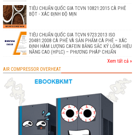
TIÊU CHUẨN QUỐC GIA TCVN 10821:2015 CÀ PHÊ
BỘT - XÁC ĐỊNH ĐỘ MỊN
TIÊU CHUẨN QUỐC GIA TCVN 9723:2013 ISO
20481:2008 CÀ PHÊ VÀ SẢN PHẨM CÀ PHÊ – XÁC
ĐỊNH HÀM LƯỢNG CAFEIN BẰNG SẮC KÝ LỎNG HIỆU
NĂNG CAO (HPLC) – PHƯƠNG PHÁP CHUẨN
Xem tất cả »
AIR COMPRESSOR OVERHEAT