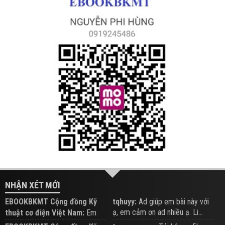
NHẬN XÉT MỚI
EBOOKBKMT Cộng đồng Kỹ
tqhuyy:
Ad giúp em bài này với
ạ, em cảm ơn ad nhiều ạ. Li...
thuật cơ điện Việt Nam:
Em
đăng trên Group hỗ trợ nhé