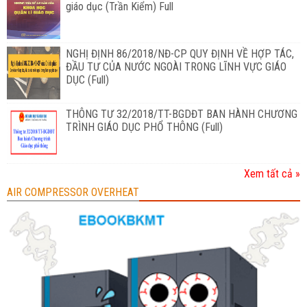
giáo dục (Trần Kiểm) Full
NGHỊ ĐỊNH 86/2018/NĐ-CP QUY ĐỊNH VỀ HỢP TÁC,
ĐẦU TƯ CỦA NƯỚC NGOÀI TRONG LĨNH VỰC GIÁO
DỤC (Full)
THÔNG TƯ 32/2018/TT-BGDĐT BAN HÀNH CHƯƠNG
TRÌNH GIÁO DỤC PHỔ THÔNG (Full)
Xem tất cả »
AIR COMPRESSOR OVERHEAT