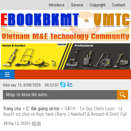
Introduce
Service
Copyright
Contact
Hôm nay:
T5,
6
/
08
/
2026
06
:
53:08
TRANG CHỦ
Trang chủ
C. Bài giảng xã hội
SÁCH - Tư Duy Chiến Lược - Lý
Bài giảng kỹ thuật
thuyết trò chơi và thực hành (Barry J.Nalebuff & Avinash K.Dixit) Full
Ngành Nhiệt lạnh
Luận văn kỹ thuật
28 thg 12, 2025
|
00:00