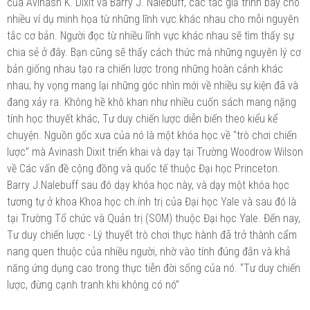
của Avinash K. Dixit và Barry J. Nalebuff, các tác giả trình bày cho
nhiều ví dụ minh họa từ những lĩnh vực khác nhau cho mỗi nguyên
tắc cơ bản. Người đọc từ nhiều lĩnh vực khác nhau sẽ tìm thấy sự
chia sẻ ở đây. Bạn cũng sẽ thấy cách thức mà những nguyên lý cơ
bản giống nhau tạo ra chiến lược trong những hoàn cảnh khác
nhau; hy vọng mang lại những góc nhìn mới về nhiều sự kiện đã và
đang xảy ra. Không hề khô khan như nhiều cuốn sách mang nặng
tính học thuyết khác, Tư duy chiến lược diễn biến theo kiểu kể
chuyện. Nguồn gốc xưa của nó là một khóa học về "trò chơi chiến
lược” mà Avinash Dixit triển khai và dạy tại Trường Woodrow Wilson
về Các vấn đề cộng đồng và quốc tế thuộc Đại học Princeton.
Barry J.Nalebuff sau đó dạy khóa học này, và dạy một khóa học
tương tự ở khoa Khoa học ch.ính trị của Đại học Yale và sau đó là
tại Trường Tổ chức và Quản trị (SOM) thuộc Đại học Yale. Đến nay,
Tư duy chiến lược - Lý thuyết trò chơi thực hành đã trở thành cẩm
nang quen thuộc của nhiều người, nhờ vào tính đúng đắn và khả
năng ứng dụng cao trong thực tiễn đời sống của nó. “Tư duy chiến
lược, đừng cạnh tranh khi không có nó”