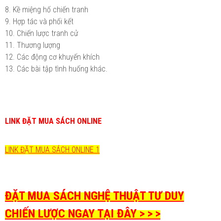
8. Kề miệng hố chiến tranh
9. Hợp tác và phối kết
10. Chiến lược tranh cử
11. Thương lượng
12. Các động cơ khuyến khích
13. Các bài tập tình huống khác.
LINK ĐẶT MUA SÁCH ONLINE
LINK ĐẶT MUA SÁCH ONLINE 1
ĐẶT MUA SÁCH NGHỆ THUẬT TƯ DUY
CHIẾN LƯỢC NGAY TẠI ĐÂY > > >