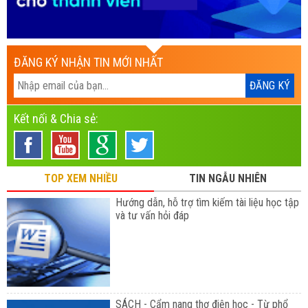
ĐĂNG KÝ NHẬN TIN MỚI NHẤT
Kết nối & Chia sẻ:
TOP XEM NHIỀU
TIN NGẪU NHIÊN
Hướng dẫn, hỗ trợ tìm kiếm tài liệu học tập
và tư vấn hỏi đáp
SÁCH - Cẩm nang thợ điện học - Từ phổ