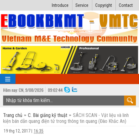
Introduce
Service
Copyright
Contact
Hôm nay:
CN,
9
/
08
/
2026
09
:
02:45
TRANG CHỦ
Trang chủ
C. Bài giảng kỹ thuật
SÁCH SCAN - Vật liệu và linh
Bài giảng kỹ thuật
kiện bán dẫn quang điện tử trong thông tin quang (Đào Khắc An)
Ngành Nhiệt lạnh
Luận văn kỹ thuật
19 thg 12, 2017
|
16:35