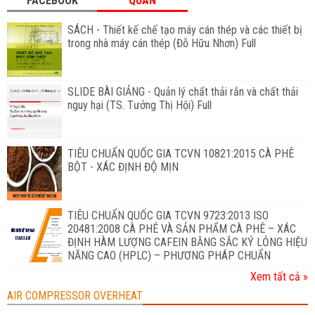
FACEBOOK
QUAN
SÁCH - Thiết kế chế tạo máy cán thép và các thiết bị
trong nhà máy cán thép (Đỗ Hữu Nhơn) Full
SLIDE BÀI GIẢNG - Quản lý chất thải rắn và chất thải
nguy hại (TS. Tưởng Thị Hội) Full
TIÊU CHUẨN QUỐC GIA TCVN 10821:2015 CÀ PHÊ
BỘT - XÁC ĐỊNH ĐỘ MỊN
TIÊU CHUẨN QUỐC GIA TCVN 9723:2013 ISO
20481:2008 CÀ PHÊ VÀ SẢN PHẨM CÀ PHÊ – XÁC
ĐỊNH HÀM LƯỢNG CAFEIN BẰNG SẮC KÝ LỎNG HIỆU
NĂNG CAO (HPLC) – PHƯƠNG PHÁP CHUẨN
Xem tất cả »
AIR COMPRESSOR OVERHEAT