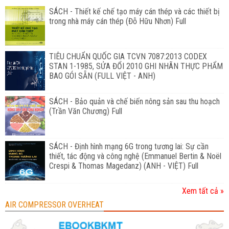
SÁCH - Thiết kế chế tạo máy cán thép và các thiết bị
trong nhà máy cán thép (Đỗ Hữu Nhơn) Full
TIÊU CHUẨN QUỐC GIA TCVN 7087:2013 CODEX
STAN 1-1985, SỬA ĐỔI 2010 GHI NHÃN THỰC PHẨM
BAO GÓI SẴN (FULL VIỆT - ANH)
SÁCH - Bảo quản và chế biến nông sản sau thu hoạch
(Trần Văn Chương) Full
SÁCH - Định hình mạng 6G trong tương lai: Sự cần
thiết, tác động và công nghệ (Emmanuel Bertin & Noël
Crespi & Thomas Magedanz) (ANH - VIỆT) Full
Xem tất cả »
AIR COMPRESSOR OVERHEAT