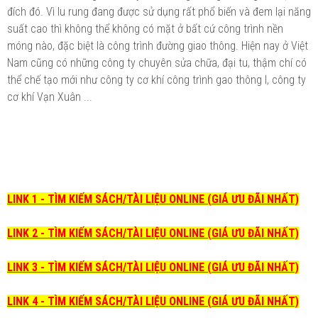
đích đó. Vì lu rung đang được sử dụng rất phổ biến và đem lại năng
suất cao thì không thể không có mặt ở bất cứ công trình nền
móng nào, đặc biệt là công trình đường giao thông. Hiện nay ở Việt
Nam cũng có những công ty chuyên sửa chữa, đại tu, thậm chí có
thể chế tạo mới như công ty cơ khí công trình gao thông I, công ty
cơ khí Vạn Xuân ...
LINK 1 - TÌM KIẾM SÁCH/TÀI LIỆU ONLINE (GIÁ ƯU ĐÃI NHẤT)
LINK 2 - TÌM KIẾM SÁCH/TÀI LIỆU ONLINE (GIÁ ƯU ĐÃI NHẤT)
LINK 3 - TÌM KIẾM SÁCH/TÀI LIỆU ONLINE (GIÁ ƯU ĐÃI NHẤT)
LINK 4 - TÌM KIẾM SÁCH/TÀI LIỆU ONLINE (GIÁ ƯU ĐÃI NHẤT)