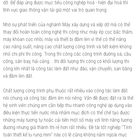
dỡ. Để đáp ứng được mục tiêu công nghệp hoá - hiện đại hoá thì
lĩnh vực giao thông vận tải giữ một vai trò quan trọng.
Nhờ sự phát triển của nghành Máy xây dựng và xếp dỡ mà có thể
thay đổi hoàn toàn công nghệ thi công như: máy ép cọc bấc thấm,
máy khoan cọc nhồi, máy và thiết bị đầm lèn vì thế có thể nâng
cao năng suất, nâng cao chất lượng công trình và tiết kiệm không
nhỏ chi phí thi công. Trong thi công các công trình đường sá, cầu
cống, sân bay, hải cảng... thì đối tượng thi công có khối lượng thi
công lớn nhất là công tác làm đất như: đào, vận chuyển, san bằng
và đầm lèn đất.
Chất lượng công trình phụ thuộc rất nhiều vào công tác làm đất
nói chung và công tác đầm lèn nói riêng. Vấn đề được đặt ra là thế
hệ sinh viên chúng em cần tiếp thu nhanh công nghệ áp dụng vào
điều kiện thực tiễn nước nhà nhằm mục đích có thể chế tạo được
những máy tương tự hoặc cải tiến một số máy với tính năng tương
đương nhưng giá thành thì rẻ hơn rất nhiều. Đề tài tốt nghiệp "Tính
toán thiết kế lu rung mini" này có lẽ cũng không nằm ngoài mục