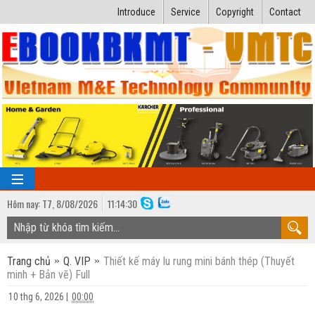
Introduce
Service
Copyright
Contact
Hôm nay:
T7,
8
/
08
/
2026
11
:
14:31
TRANG CHỦ
Trang chủ
Q. VIP
Thiết kế máy lu rung mini bánh thép (Thuyết
Bài giảng kỹ thuật
minh + Bản vẽ) Full
Ngành Nhiệt lạnh
Luận văn kỹ thuật
10 thg 6, 2026
|
00:00