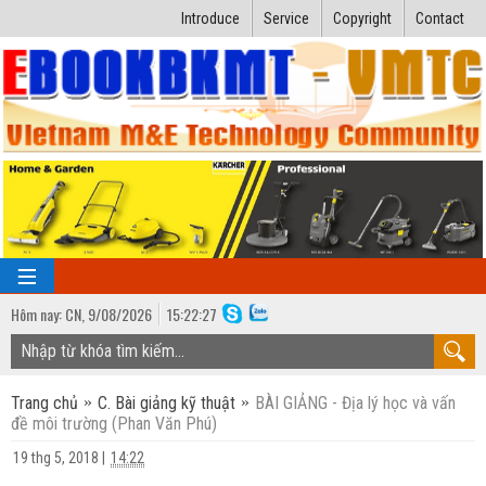
Introduce
Service
Copyright
Contact
Hôm nay:
CN,
9
/
08
/
2026
15
:
22:28
TRANG CHỦ
Trang chủ
C. Bài giảng kỹ thuật
BÀI GIẢNG - Địa lý học và vấn
Bài giảng kỹ thuật
đề môi trường (Phan Văn Phú)
Ngành Nhiệt lạnh
Luận văn kỹ thuật
19 thg 5, 2018
|
14:22