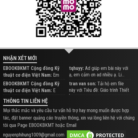
NHẬN XÉT MỚI
EBOOKBKMT Cộng đồng Kỹ
tqhuyy:
Ad giúp em bài này với
ạ, em cảm ơn ad nhiều ạ. Li...
thuật cơ điện Việt Nam:
Em
đăng trên Group hỗ trợ nhé
EBOOKBKMT Cộng đồng Kỹ
tran van son:
Tải hộ em file
này với Tiêu đề: Giáo trình Thiết
thuật cơ điện Việt Nam:
E
b...
xem hỗ trợ trên Group
THÔNG TIN LIÊN HỆ
Mọi thắc mắc và yêu cầu tư vấn hỗ trợ hay mong muốn được hợp
tác, đặt banner quảng cáo truyền thông, xin vui lòng liên hệ với chúng
tôi qua Page EBOOKBKMT hoặc Email
nguyenphihung1009@gmail.com