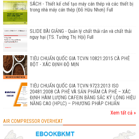
SÁCH - Thiết kế chế tạo máy cán thép và các thiết bị
trong nhà máy cán thép (Đỗ Hữu Nhơn) Full
SLIDE BÀI GIẢNG - Quản lý chất thải rắn và chất thải
nguy hại (TS. Tưởng Thị Hội) Full
TIÊU CHUẨN QUỐC GIA TCVN 10821:2015 CÀ PHÊ
BỘT - XÁC ĐỊNH ĐỘ MỊN
TIÊU CHUẨN QUỐC GIA TCVN 9723:2013 ISO
20481:2008 CÀ PHÊ VÀ SẢN PHẨM CÀ PHÊ – XÁC
ĐỊNH HÀM LƯỢNG CAFEIN BẰNG SẮC KÝ LỎNG HIỆU
NĂNG CAO (HPLC) – PHƯƠNG PHÁP CHUẨN
Xem tất cả »
AIR COMPRESSOR OVERHEAT