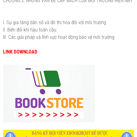
CHƯƠNG 2: NHỮNG VẤN ĐỀ CẤP BÁCH CỦA MÔI TRƯỜNG HIỆN NAY
I. Sự gia tăng dân số và đô thị hóa đối với môi trường
II. Biến đổi khí hậu toàn cầu
III. Các giải pháp và lĩnh vực hoạt động bảo vệ môi trường
LINK DOWNLOAD