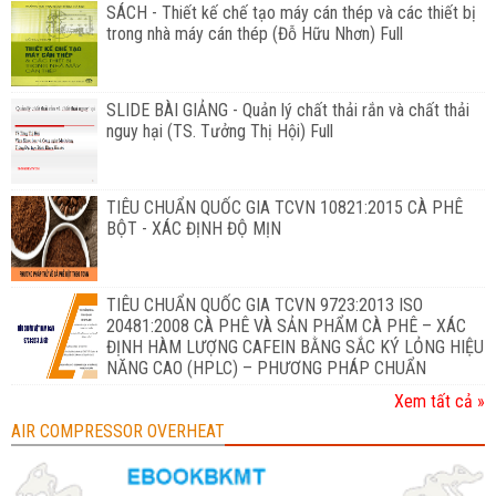
SÁCH - Thiết kế chế tạo máy cán thép và các thiết bị
trong nhà máy cán thép (Đỗ Hữu Nhơn) Full
SLIDE BÀI GIẢNG - Quản lý chất thải rắn và chất thải
nguy hại (TS. Tưởng Thị Hội) Full
TIÊU CHUẨN QUỐC GIA TCVN 10821:2015 CÀ PHÊ
BỘT - XÁC ĐỊNH ĐỘ MỊN
TIÊU CHUẨN QUỐC GIA TCVN 9723:2013 ISO
20481:2008 CÀ PHÊ VÀ SẢN PHẨM CÀ PHÊ – XÁC
ĐỊNH HÀM LƯỢNG CAFEIN BẰNG SẮC KÝ LỎNG HIỆU
NĂNG CAO (HPLC) – PHƯƠNG PHÁP CHUẨN
Xem tất cả »
AIR COMPRESSOR OVERHEAT