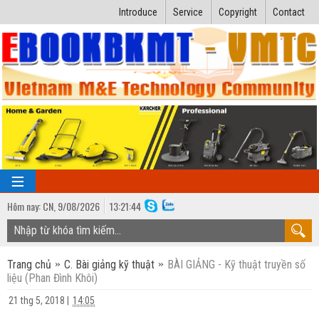
Introduce
Service
Copyright
Contact
Hôm nay:
CN,
9
/
08
/
2026
13
:
21:45
TRANG CHỦ
Trang chủ
C. Bài giảng kỹ thuật
BÀI GIẢNG - Kỹ thuật truyền số
Bài giảng kỹ thuật
liệu (Phan Đình Khôi)
Ngành Nhiệt lạnh
Luận văn kỹ thuật
21 thg 5, 2018
|
14:05