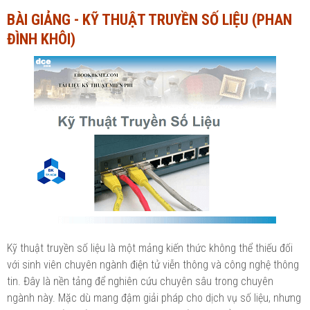
BÀI GIẢNG - KỸ THUẬT TRUYỀN SỐ LIỆU (PHAN
Ngành Tài chính - Ngân hàng
Ngành Quản trị kinh doanh
ĐÌNH KHÔI)
Khác
Ngành Tài chính - Ngân hàng
Bài giảng xã hội
Khác
Chính trị - Tư tưởng
Luận văn xã hội
Lịch sử - Văn hóa
Chính trị - Tư tưởng
Tâm lý học
Lịch sử - Văn hóa
Khác
Tâm lý học
Khác
Kỹ thuật truyền số liệu là một mảng kiến thức không thể thiếu đối
với sinh viên chuyên ngành điện tử viễn thông và công nghệ thông
tin. Đây là nền tảng để nghiên cứu chuyên sâu trong chuyên
ngành này. Mặc dù mang đậm giải pháp cho dịch vụ số liệu, nhưng