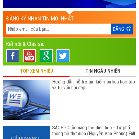
ĐĂNG KÝ NHẬN TIN MỚI NHẤT
Kết nối & Chia sẻ:
TOP XEM NHIỀU
TIN NGẪU NHIÊN
Hướng dẫn, hỗ trợ tìm kiếm tài liệu học tập
và tư vấn hỏi đáp
SÁCH - Cẩm nang thợ điện học - Từ phổ
thông tới thợ điện (Nguyễn Văn Phong) Full