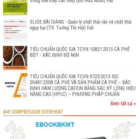
trong nhà máy cán thép (Đỗ Hữu Nhơn) Full
SLIDE BÀI GIẢNG - Quản lý chất thải rắn và chất thải
nguy hại (TS. Tưởng Thị Hội) Full
TIÊU CHUẨN QUỐC GIA TCVN 10821:2015 CÀ PHÊ
BỘT - XÁC ĐỊNH ĐỘ MỊN
TIÊU CHUẨN QUỐC GIA TCVN 9723:2013 ISO
20481:2008 CÀ PHÊ VÀ SẢN PHẨM CÀ PHÊ – XÁC
ĐỊNH HÀM LƯỢNG CAFEIN BẰNG SẮC KÝ LỎNG HIỆU
NĂNG CAO (HPLC) – PHƯƠNG PHÁP CHUẨN
Xem tất cả »
AIR COMPRESSOR OVERHEAT