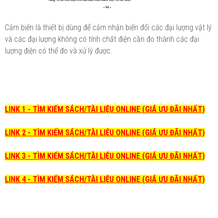
Cảm biến là thiết bị dùng để cảm nhận biến đổi các đại lượng vật lý
và các đại lượng không có tính chất điện cần đo thành các đại
lượng điện có thể đo và xử lý được.
LINK 1 - TÌM KIẾM SÁCH/TÀI LIỆU ONLINE (GIÁ ƯU ĐÃI NHẤT)
LINK 2 - TÌM KIẾM SÁCH/TÀI LIỆU ONLINE (GIÁ ƯU ĐÃI NHẤT)
LINK 3 - TÌM KIẾM SÁCH/TÀI LIỆU ONLINE (GIÁ ƯU ĐÃI NHẤT)
LINK 4 - TÌM KIẾM SÁCH/TÀI LIỆU ONLINE (GIÁ ƯU ĐÃI NHẤT)