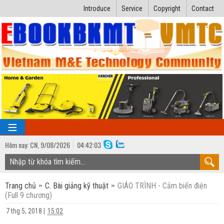
Introduce
Service
Copyright
Contact
Hôm nay:
CN,
9
/
08
/
2026
04
:
42:04
TRANG CHỦ
Trang chủ
C. Bài giảng kỹ thuật
GIÁO TRÌNH - Cảm biến điện
Bài giảng kỹ thuật
(Full 9 chương)
Ngành Nhiệt lạnh
Luận văn kỹ thuật
7 thg 5, 2018
|
15:02