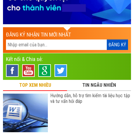
ĐĂNG KÝ NHẬN TIN MỚI NHẤT
Kết nối & Chia sẻ:
TOP XEM NHIỀU
TIN NGẪU NHIÊN
Hướng dẫn, hỗ trợ tìm kiếm tài liệu học tập
và tư vấn hỏi đáp