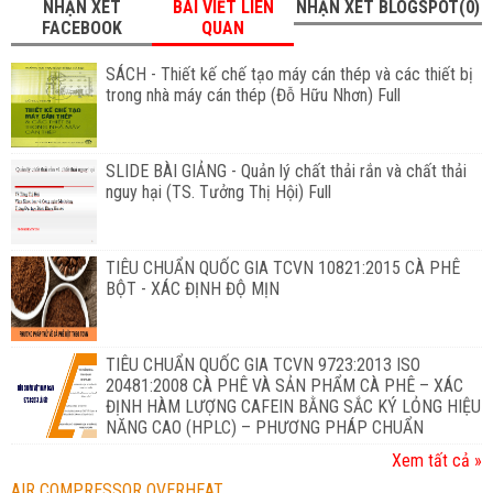
NHẬN XÉT
BÀI VIẾT LIÊN
NHẬN XÉT BLOGSPOT(0)
FACEBOOK
QUAN
SÁCH - Thiết kế chế tạo máy cán thép và các thiết bị
trong nhà máy cán thép (Đỗ Hữu Nhơn) Full
SLIDE BÀI GIẢNG - Quản lý chất thải rắn và chất thải
nguy hại (TS. Tưởng Thị Hội) Full
TIÊU CHUẨN QUỐC GIA TCVN 10821:2015 CÀ PHÊ
BỘT - XÁC ĐỊNH ĐỘ MỊN
TIÊU CHUẨN QUỐC GIA TCVN 9723:2013 ISO
20481:2008 CÀ PHÊ VÀ SẢN PHẨM CÀ PHÊ – XÁC
ĐỊNH HÀM LƯỢNG CAFEIN BẰNG SẮC KÝ LỎNG HIỆU
NĂNG CAO (HPLC) – PHƯƠNG PHÁP CHUẨN
Xem tất cả »
AIR COMPRESSOR OVERHEAT