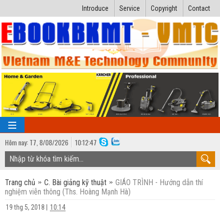
Introduce
Service
Copyright
Contact
Hôm nay:
T7,
8
/
08
/
2026
10
:
12:48
TRANG CHỦ
Trang chủ
C. Bài giảng kỹ thuật
GIÁO TRÌNH - Hướng dẫn thí
Bài giảng kỹ thuật
nghiệm viễn thông (Ths. Hoàng Mạnh Hà)
Ngành Nhiệt lạnh
Luận văn kỹ thuật
19 thg 5, 2018
|
10:14