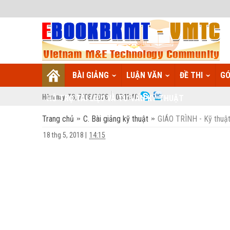
BÀI GIẢNG
LUẬN VĂN
ĐỀ THI
GÓ
Hôm nay:
T6,
7
/
08
/
2026
03
:
11:41
HỖ TRỢ TÀI LIỆU VÀ TƯ VẤN KỸ THUẬT
Trang chủ
C. Bài giảng kỹ thuật
GIÁO TRÌNH - Kỹ thuật
18 thg 5, 2018
|
14:15