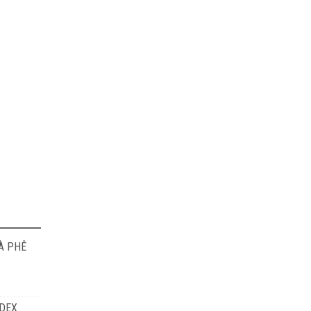
À PHÊ
ODEX