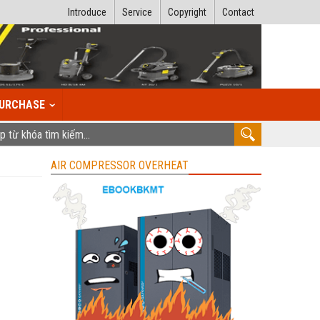
Introduce
Service
Copyright
Contact
URCHASE
AIR COMPRESSOR OVERHEAT