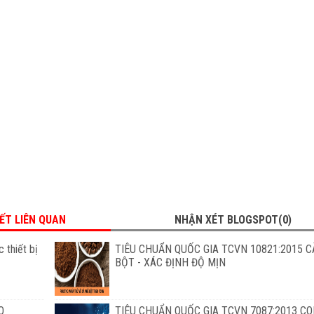
IẾT LIÊN QUAN
NHẬN XÉT BLOGSPOT(0)
 thiết bị
TIÊU CHUẨN QUỐC GIA TCVN 10821:2015 C
BỘT - XÁC ĐỊNH ĐỘ MỊN
O
TIÊU CHUẨN QUỐC GIA TCVN 7087:2013 C