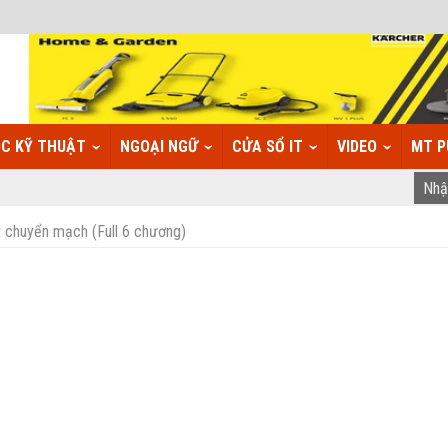
C KỸ THUẬT
NGOẠI NGỮ
CỬA SỔ IT
VIDEO
MT P
 chuyển mạch (Full 6 chương)