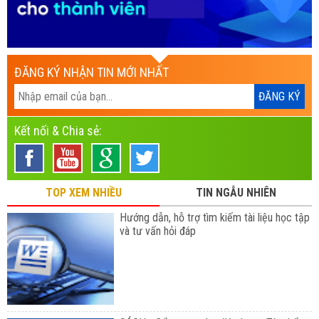
ĐĂNG KÝ NHẬN TIN MỚI NHẤT
Kết nối & Chia sẻ:
TOP XEM NHIỀU
TIN NGẪU NHIÊN
Hướng dẫn, hỗ trợ tìm kiếm tài liệu học tập
và tư vấn hỏi đáp