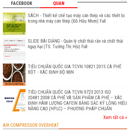
FACEBOOK
QUAN
SÁCH - Thiết kế chế tạo máy cán thép và các thiết bị
trong nhà máy cán thép (Đỗ Hữu Nhơn) Full
SLIDE BÀI GIẢNG - Quản lý chất thải rắn và chất thải
nguy hại (TS. Tưởng Thị Hội) Full
TIÊU CHUẨN QUỐC GIA TCVN 10821:2015 CÀ PHÊ
BỘT - XÁC ĐỊNH ĐỘ MỊN
TIÊU CHUẨN QUỐC GIA TCVN 9723:2013 ISO
20481:2008 CÀ PHÊ VÀ SẢN PHẨM CÀ PHÊ – XÁC
ĐỊNH HÀM LƯỢNG CAFEIN BẰNG SẮC KÝ LỎNG HIỆU
NĂNG CAO (HPLC) – PHƯƠNG PHÁP CHUẨN
Xem tất cả »
AIR COMPRESSOR OVERHEAT