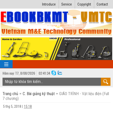
Introduce
Service
Copyright
Contact
Hôm nay:
T7,
8
/
08
/
2026
02
:
41:34
TRANG CHỦ
Trang chủ
C. Bài giảng kỹ thuật
GIÁO TRÌNH - Vật liệu điện (Full
Bài giảng kỹ thuật
7 chương)
Ngành Nhiệt lạnh
Luận văn kỹ thuật
5 thg 5, 2018
|
15:18