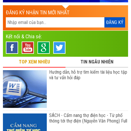
ĐĂNG KÝ NHẬN TIN MỚI NHẤT
Kết nối & Chia sẻ:
TOP XEM NHIỀU
TIN NGẪU NHIÊN
Hướng dẫn, hỗ trợ tìm kiếm tài liệu học tập
và tư vấn hỏi đáp
SÁCH - Cẩm nang thợ điện học - Từ phổ
thông tới thợ điện (Nguyễn Văn Phong) Full