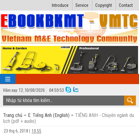
Introduce
Service
Copyright
Contact
Hôm nay:
T2,
10
/
08
/
2026
04
:
59:54
TRANG CHỦ
Trang chủ
E. Tiếng Anh (English)
TIẾNG ANH - Chuyên ngành du
Bài giảng kỹ thuật
lịch (pdf + audio)
Ngành Nhiệt lạnh
Luận văn kỹ thuật
23 thg 6, 2018
|
10:55