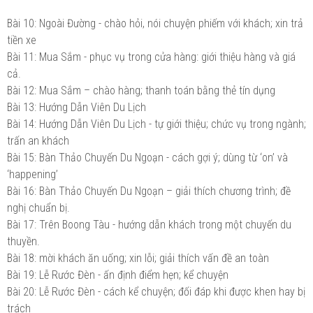
Bài 10: Ngoài Đường - chào hỏi, nói chuyện phiếm với khách; xin trả
tiền xe
Bài 11: Mua Sắm - phục vụ trong cửa hàng: giới thiệu hàng và giá
cả.
Bài 12: Mua Sắm – chào hàng; thanh toán bằng thẻ tín dụng
Bài 13: Hướng Dẫn Viên Du Lịch
Bài 14: Hướng Dẫn Viên Du Lịch - tự giới thiệu; chức vụ trong ngành;
trấn an khách
Bài 15: Bàn Thảo Chuyến Du Ngoạn - cách gợi ý; dùng từ ‘on’ và
‘happening’
Bài 16: Bàn Thảo Chuyến Du Ngoạn – giải thích chương trình; đề
nghị chuẩn bị.
Bài 17: Trên Boong Tàu - hướng dẫn khách trong một chuyến du
thuyền.
Bài 18: mời khách ăn uống; xin lỗi; giải thích vấn đề an toàn
Bài 19: Lễ Rước Đèn - ấn định điểm hẹn; kể chuyện
Bài 20: Lễ Rước Đèn - cách kể chuyện; đối đáp khi được khen hay bị
trách