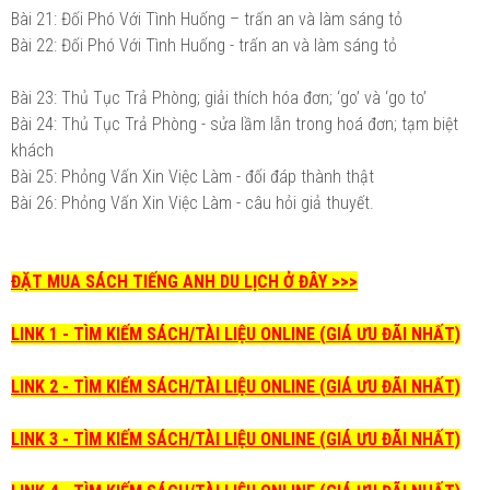
Bài 21: Đối Phó Với Tình Huống – trấn an và làm sáng tỏ
Bài 22: Đối Phó Với Tình Huống - trấn an và làm sáng tỏ
Bài 23: Thủ Tục Trả Phòng; giải thích hóa đơn; ‘go’ và ‘go to’
Bài 24: Thủ Tục Trả Phòng - sửa lầm lẫn trong hoá đơn; tạm biệt
khách
Bài 25: Phỏng Vấn Xin Việc Làm - đối đáp thành thật
Bài 26: Phỏng Vấn Xin Việc Làm - câu hỏi giả thuyết.
ĐẶT MUA SÁCH TIẾNG ANH DU LỊCH Ở ĐÂY >>>
LINK 1 - TÌM KIẾM SÁCH/TÀI LIỆU ONLINE (GIÁ ƯU ĐÃI NHẤT)
LINK 2 - TÌM KIẾM SÁCH/TÀI LIỆU ONLINE (GIÁ ƯU ĐÃI NHẤT)
LINK 3 - TÌM KIẾM SÁCH/TÀI LIỆU ONLINE (GIÁ ƯU ĐÃI NHẤT)