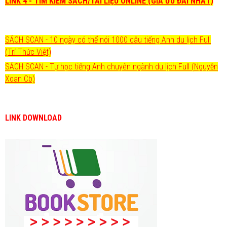
LINK 4 - TÌM KIẾM SÁCH/TÀI LIỆU ONLINE (GIÁ ƯU ĐÃI NHẤT)
SÁCH SCAN - 10 ngày có thể nói 1000 câu tiếng Anh du lịch Full
(Trí Thức Việt)
SÁCH SCAN - Tự học tiếng Anh chuyên ngành du lịch Full (Nguyễn
Xoan Cb)
LINK DOWNLOAD