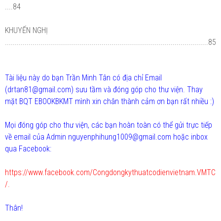
....84
KHUYẾN NGHỊ
.......................................................................................................85
Tài liệu này do bạn Trần Minh Tân có địa chỉ Email
(drtan81@gmail.com) sưu tầm và đóng góp cho thư viện. Thay
mặt BQT EBOOKBKMT mình xin chân thành cảm ơn bạn rất nhiều :)
Mọi đóng góp cho thư viện, các bạn hoàn toàn có thể gửi trực tiếp
về email của Admin nguyenphihung1009@gmail.com hoặc inbox
qua Facebook:
https://www.facebook.com/Congdongkythuatcodienvietnam.VMTC
/.
Thân!