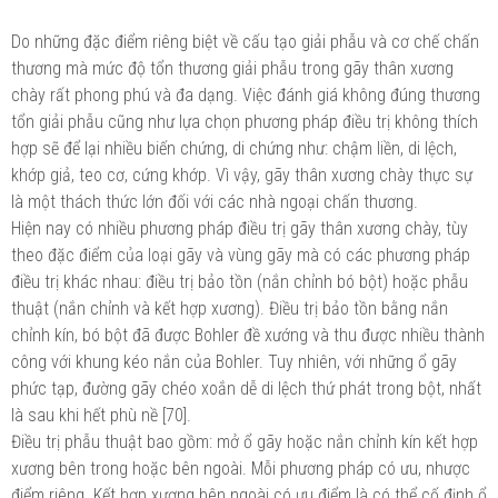
Do những đặc điểm riêng biệt về cấu tạo giải phẫu và cơ chế chấn
thương mà mức độ tổn thương giải phẫu trong gãy thân xương
chày rất phong phú và đa dạng. Việc đánh giá không đúng thương
tổn giải phẫu cũng như lựa chọn phương pháp điều trị không thích
hợp sẽ để lại nhiều biến chứng, di chứng như: chậm liền, di lệch,
khớp giả, teo cơ, cứng khớp. Vì vậy, gãy thân xương chày thực sự
là một thách thức lớn đối với các nhà ngoại chấn thương.
Hiện nay có nhiều phương pháp điều trị gãy thân xương chày, tùy
theo đặc điểm của loại gãy và vùng gãy mà có các phương pháp
điều trị khác nhau: điều trị bảo tồn (nắn chỉnh bó bột) hoặc phẫu
thuật (nắn chỉnh và kết hợp xương). Điều trị bảo tồn bằng nắn
chỉnh kín, bó bột đã được Bohler đề xướng và thu được nhiều thành
công với khung kéo nắn của Bohler. Tuy nhiên, với những ổ gãy
phức tạp, đường gãy chéo xoắn dễ di lệch thứ phát trong bột, nhất
là sau khi hết phù nề [70].
Điều trị phẫu thuật bao gồm: mở ổ gãy hoặc nắn chỉnh kín kết hợp
xương bên trong hoặc bên ngoài. Mỗi phương pháp có ưu, nhược
điểm riêng. Kết hợp xương bên ngoài có ưu điểm là có thể cố định ổ