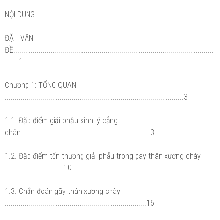
NỘI DUNG:
ĐẶT VẤN
ĐỀ......................................................................................................
.......1
Chương 1: TỔNG QUAN
...........................................................................................3
1.1. Đặc điểm giải phẫu sinh lý cẳng
chân..................................................................3
1.2. Đặc điểm tổn thương giải phẫu trong gãy thân xương chày
..............................10
1.3. Chẩn đoán gãy thân xương chày
........................................................................16