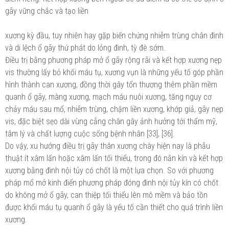
gãy vững chắc và tạo liền
xương kỳ đầu, tuy nhiên hay gặp biến chứng nhiễm trùng chân đinh
và di lệch ổ gãy thứ phát do lỏng đinh, tỳ đè sớm.
Điều trị bằng phương pháp mở ổ gãy rộng rãi và kết hợp xương nẹp
vis thường lấy bỏ khối máu tụ, xương vụn là những yếu tố góp phần
hình thành can xương, đồng thời gây tổn thương thêm phần mềm
quanh ổ gãy, màng xương, mạch máu nuôi xương, tăng nguy cơ
chảy máu sau mổ, nhiễm trùng, chậm liền xương, khớp giả, gãy nẹp
vis, đặc biệt sẹo dài vùng cẳng chân gây ảnh hưởng tới thẩm mỹ,
tâm lý và chất lượng cuộc sống bệnh nhân [33], [36].
Do vậy, xu hướng điều trị gãy thân xương chày hiện nay là phẫu
thuật ít xâm lấn hoặc xâm lấn tối thiểu, trong đó nắn kín và kết hợp
xương bằng đinh nội tủy có chốt là một lựa chọn. So với phương
pháp mổ mở kinh điển phương pháp đóng đinh nội tủy kín có chốt
do không mở ổ gãy, can thiệp tối thiểu lên mô mềm và bảo tồn
được khối máu tụ quanh ổ gãy là yếu tố cần thiết cho quá trình liền
xương.