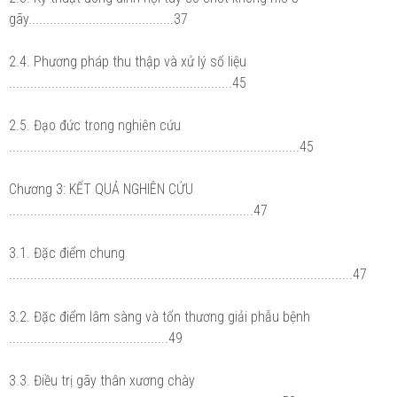
gãy.........................................37
2.4. Phương pháp thu thập và xử lý số liệu
...............................................................45
2.5. Đạo đức trong nghiên cứu
..................................................................................45
Chương 3: KẾT QUẢ NGHIÊN CỨU
.....................................................................47
3.1. Đặc điểm chung
.................................................................................................47
3.2. Đặc điểm lâm sàng và tổn thương giải phẫu bệnh
.............................................49
3.3. Điều trị gãy thân xương chày