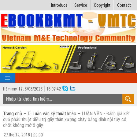
Introduce
Service
Copyright
Contact
Hôm nay:
T7,
8
/
08
/
2026
16
:
02:43
TRANG CHỦ
Trang chủ
D. Luận văn kỹ thuật khác
LUẬN VĂN - Đánh giá kết
Bài giảng kỹ thuật
quả phẫu thuật điều trị gãy thân xương chày bằng đinh nội tủy có
chốt không mở ổ gãy
Ngành Nhiệt lạnh
Luận văn kỹ thuật
27 thg 12, 2018
|
00:00