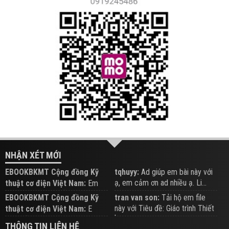
NHẬN XÉT MỚI
EBOOKBKMT Cộng đồng Kỹ
tqhuyy:
Ad giúp em bài này với
ạ, em cảm ơn ad nhiều ạ. Li...
thuật cơ điện Việt Nam:
Em
đăng trên Group hỗ trợ nhé
EBOOKBKMT Cộng đồng Kỹ
tran van son:
Tải hộ em file
này với Tiêu đề: Giáo trình Thiết
thuật cơ điện Việt Nam:
E
b...
xem hỗ trợ trên Group
THÔNG TIN LIÊN HỆ