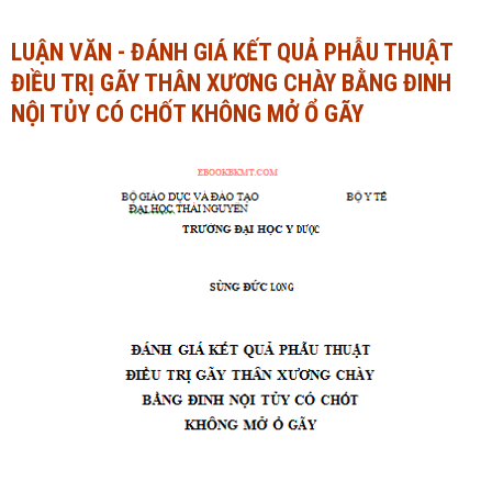
Ngành Tài chính - Ngân hàng
Ngành Quản trị kinh doanh
LUẬN VĂN - ĐÁNH GIÁ KẾT QUẢ PHẪU THUẬT
ĐIỀU TRỊ GÃY THÂN XƯƠNG CHÀY BẰNG ĐINH
Khác
Ngành Tài chính - Ngân hàng
NỘI TỦY CÓ CHỐT KHÔNG MỞ Ổ GÃY
Bài giảng xã hội
Khác
Chính trị - Tư tưởng
Luận văn xã hội
Lịch sử - Văn hóa
Chính trị - Tư tưởng
Tâm lý học
Lịch sử - Văn hóa
Khác
Tâm lý học
Khác