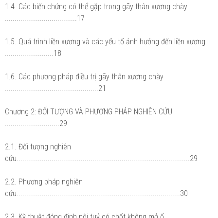
1.4. Các biến chứng có thể gặp trong gãy thân xương chày
.....................................17
1.5. Quá trình liền xương và các yếu tố ảnh hưởng đến liền xương
.........................18
1.6. Các phương pháp điều trị gãy thân xương chày
................................................21
Chương 2: ĐỐI TƯỢNG VÀ PHƯƠNG PHÁP NGHIÊN CỨU
............................29
2.1. Đối tượng nghiên
cứu.........................................................................................29
2.2. Phương pháp nghiên
cứu....................................................................................30
2.3. Kỹ thuật đóng đinh nội tuỷ có chốt không mở ổ