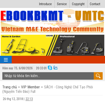
Introduce
Service
Copyright
Contact
Hôm nay:
T5,
6
/
08
/
2026
20
:
33:02
TRANG CHỦ
Trang chủ
VIP Member
SÁCH - Công Nghệ Chế Tạo Phôi
Bài giảng kỹ thuật
(Nguyễn Tiến Đào) Full
Ngành Nhiệt lạnh
Luận văn kỹ thuật
26 thg 12, 2018
|
22:13