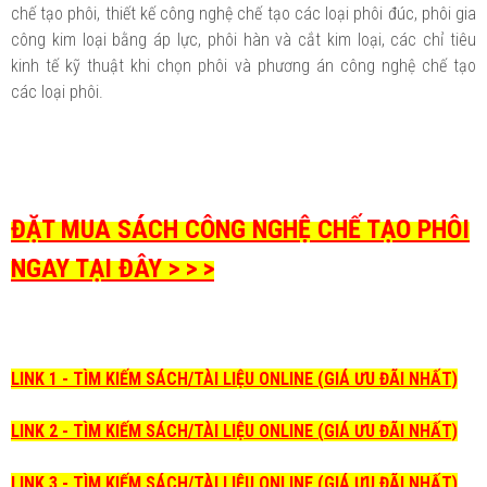
chế tạo phôi, thiết kế công nghệ chế tạo các loại phôi đúc, phôi gia
công kim loại bằng áp lực, phôi hàn và cắt kim loại, các chỉ tiêu
kinh tế kỹ thuật khi chọn phôi và phương án công nghệ chế tạo
các loại phôi.
ĐẶT MUA SÁCH CÔNG NGHỆ CHẾ TẠO PHÔI
NGAY TẠI ĐÂY > > >
LINK 1 - TÌM KIẾM SÁCH/TÀI LIỆU ONLINE (GIÁ ƯU ĐÃI NHẤT)
LINK 2 - TÌM KIẾM SÁCH/TÀI LIỆU ONLINE (GIÁ ƯU ĐÃI NHẤT)
LINK 3 - TÌM KIẾM SÁCH/TÀI LIỆU ONLINE (GIÁ ƯU ĐÃI NHẤT)