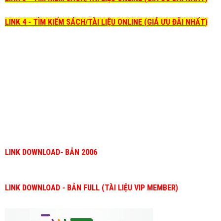
LINK 4 - TÌM KIẾM SÁCH/TÀI LIỆU ONLINE (GIÁ ƯU ĐÃI NHẤT)
LINK DOWNLOAD- BẢN 2006
LINK DOWNLOAD - BẢN FULL (TÀI LIỆU VIP MEMBER)