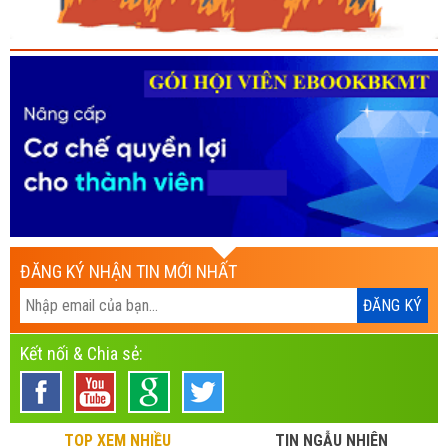
ĐĂNG KÝ NHẬN TIN MỚI NHẤT
Kết nối & Chia sẻ:
TOP XEM NHIỀU
TIN NGẪU NHIÊN