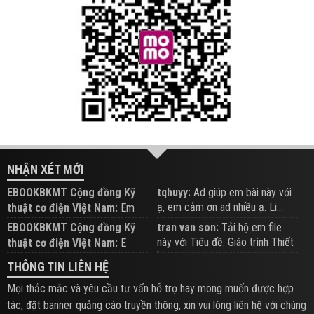
NHẬN XÉT MỚI
EBOOKBKMT Cộng đồng Kỹ
tqhuyy:
Ad giúp em bài này với
ạ, em cảm ơn ad nhiều ạ. Li...
thuật cơ điện Việt Nam:
Em
đăng trên Group hỗ trợ nhé
EBOOKBKMT Cộng đồng Kỹ
tran van son:
Tải hộ em file
này với Tiêu đề: Giáo trình Thiết
thuật cơ điện Việt Nam:
E
b...
xem hỗ trợ trên Group
THÔNG TIN LIÊN HỆ
Mọi thắc mắc và yêu cầu tư vấn hỗ trợ hay mong muốn được hợp
tác, đặt banner quảng cáo truyền thông, xin vui lòng liên hệ với chúng