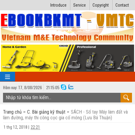
Introduce
Service
Copyright
Contact
Hôm nay:
T7,
8
/
08
/
2026
21
:
15:05
TRANG CHỦ
Trang chủ
C. Bài giảng kỹ thuật
SÁCH - Sổ tay Máy làm đất và
Bài giảng kỹ thuật
làm đường, máy thi công cọc gia cố móng (Lưu Bá Thuận)
Ngành Nhiệt lạnh
Luận văn kỹ thuật
1 thg 12, 2018
|
22:21