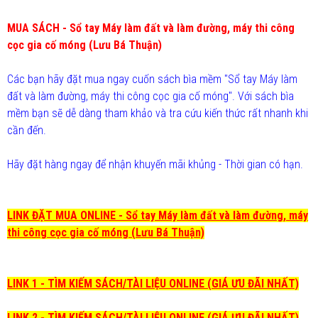
MUA SÁCH - Sổ tay Máy làm đất và làm đường, máy thi công
cọc gia cố móng (Lưu Bá Thuận)
Các bạn hãy đặt mua ngay cuốn sách bìa mềm "Sổ tay Máy làm
đất và làm đường, máy thi công cọc gia cố móng". Với sách bìa
mềm bạn sẽ dễ dàng tham khảo và tra cứu kiến thức rất nhanh khi
cần đến.
Hãy đặt hàng ngay để nhận khuyến mãi khủng - Thời gian có hạn.
LINK ĐẶT MUA ONLINE - Sổ tay Máy làm đất và làm đường, máy
thi công cọc gia cố móng (Lưu Bá Thuận)
LINK 1 - TÌM KIẾM SÁCH/TÀI LIỆU ONLINE (GIÁ ƯU ĐÃI NHẤT)
LINK 2 - TÌM KIẾM SÁCH/TÀI LIỆU ONLINE (GIÁ ƯU ĐÃI NHẤT)