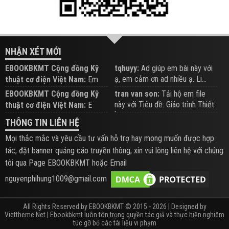
NHẬN XÉT MỚI
EBOOKBKMT Cộng đồng Kỹ
tqhuyy:
Ad giúp em bài này với
ạ, em cảm ơn ad nhiều ạ. Li...
thuật cơ điện Việt Nam:
Em
đăng trên Group hỗ trợ nhé
EBOOKBKMT Cộng đồng Kỹ
tran van son:
Tải hộ em file
này với Tiêu đề: Giáo trình Thiết
thuật cơ điện Việt Nam:
E
b...
xem hỗ trợ trên Group
THÔNG TIN LIÊN HỆ
Mọi thắc mắc và yêu cầu tư vấn hỗ trợ hay mong muốn được hợp
tác, đặt banner quảng cáo truyền thông, xin vui lòng liên hệ với chúng
tôi qua Page EBOOKBKMT hoặc Email
nguyenphihung1009@gmail.com
All Rights Reserved by EBOOKBKMT © 2015 - 2026 | Designed by
Viettheme.Net
| Ebookbkmt luôn tôn trọng quyền tác giả và thực hiện nghiêm
túc gỡ bỏ các tài liệu vi phạm