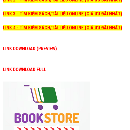
LINK 3 - TÌM KIẾM SÁCH/TÀI LIỆU ONLINE (GIÁ ƯU ĐÃI NHẤT)
LINK 4 - TÌM KIẾM SÁCH/TÀI LIỆU ONLINE (GIÁ ƯU ĐÃI NHẤT)
LINK DOWNLOAD (PREVIEW)
LINK DOWNLOAD FULL