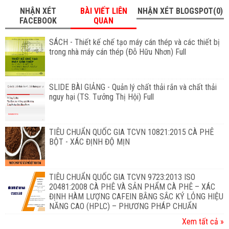
NHẬN XÉT
BÀI VIẾT LIÊN
NHẬN XÉT BLOGSPOT(0)
FACEBOOK
QUAN
SÁCH - Thiết kế chế tạo máy cán thép và các thiết bị
trong nhà máy cán thép (Đỗ Hữu Nhơn) Full
SLIDE BÀI GIẢNG - Quản lý chất thải rắn và chất thải
nguy hại (TS. Tưởng Thị Hội) Full
TIÊU CHUẨN QUỐC GIA TCVN 10821:2015 CÀ PHÊ
BỘT - XÁC ĐỊNH ĐỘ MỊN
TIÊU CHUẨN QUỐC GIA TCVN 9723:2013 ISO
20481:2008 CÀ PHÊ VÀ SẢN PHẨM CÀ PHÊ – XÁC
ĐỊNH HÀM LƯỢNG CAFEIN BẰNG SẮC KÝ LỎNG HIỆU
NĂNG CAO (HPLC) – PHƯƠNG PHÁP CHUẨN
Xem tất cả »