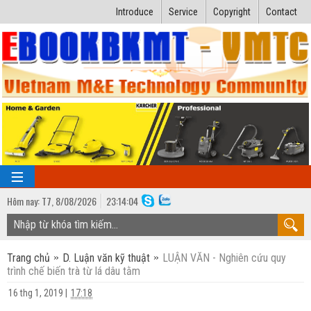
Introduce
Service
Copyright
Contact
Hôm nay:
T7,
8
/
08
/
2026
23
:
14:05
TRANG CHỦ
Trang chủ
D. Luận văn kỹ thuật
LUẬN VĂN - Nghiên cứu quy
Bài giảng kỹ thuật
trình chế biến trà từ lá dâu tằm
Ngành Nhiệt lạnh
Luận văn kỹ thuật
16 thg 1, 2019
|
17:18