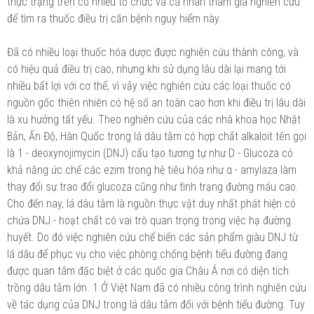
thực trạng trên có nhiều tổ chức và cá nhân tham gia nghiên cứu
để tìm ra thuốc điều trị căn bệnh nguy hiểm này.
Đã có nhiều loại thuốc hóa dược được nghiên cứu thành công, và
có hiệu quả điều trị cao, nhưng khi sử dụng lâu dài lại mang tới
nhiều bất lợi với cơ thể, vì vậy việc nghiên cứu các loại thuốc có
nguồn gốc thiên nhiên có hệ số an toàn cao hơn khi điều trị lâu dài
là xu hướng tất yếu. Theo nghiên cứu của các nhà khoa học Nhật
Bản, Ấn Độ, Hàn Quốc trong lá dâu tằm có hợp chất alkaloit tên gọi
là 1 - deoxynojimycin (DNJ) cấu tạo tương tự như D - Glucoza có
khả năng ức chế các ezim trong hệ tiêu hóa như α - amylaza làm
thay đổi sự trao đổi glucoza cũng như tình trạng đường máu cao.
Cho đến nay, lá dâu tằm là nguồn thực vật duy nhất phát hiện có
chứa DNJ - hoạt chất có vai trò quan trọng trong việc hạ đường
huyết. Do đó việc nghiên cứu chế biến các sản phẩm giàu DNJ từ
lá dâu để phục vụ cho việc phòng chống bệnh tiểu đường đang
được quan tâm đặc biệt ở các quốc gia Châu Á nơi có diện tích
trồng dâu tằm lớn. 1 Ở Việt Nam đã có nhiều công trình nghiên cứu
về tác dụng của DNJ trong lá dâu tằm đối với bệnh tiểu đường. Tuy