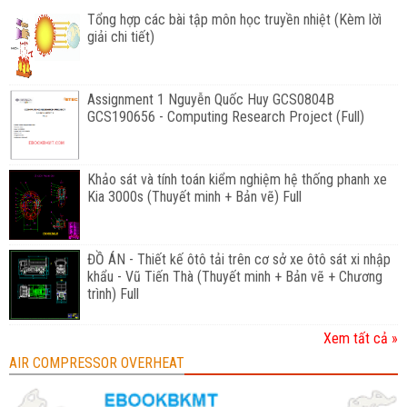
Tổng hợp các bài tập môn học truyền nhiệt (Kèm lờì
giải chi tiết)
Assignment 1 Nguyễn Quốc Huy GCS0804B
GCS190656 - Computing Research Project (Full)
Khảo sát và tính toán kiểm nghiệm hệ thống phanh xe
Kia 3000s (Thuyết minh + Bản vẽ) Full
ĐỒ ÁN - Thiết kế ôtô tải trên cơ sở xe ôtô sát xi nhập
khẩu - Vũ Tiến Thà (Thuyết minh + Bản vẽ + Chương
trình) Full
Xem tất cả »
AIR COMPRESSOR OVERHEAT